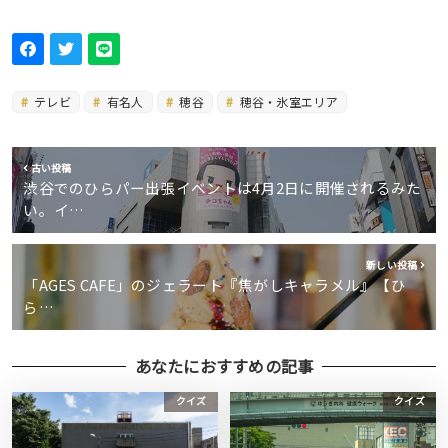
テレビ
有名人
穂谷
穂谷・氷室エリア
古い投稿
渋谷でのひらパー出張イベントは4月2日に開催されるみた
い。イ…
新しい投稿
「AGES CAFE」のジェラート『焦がしキャラメル』【ひ
ら…
あなたにおすすめの記事
クイズ
クイズ