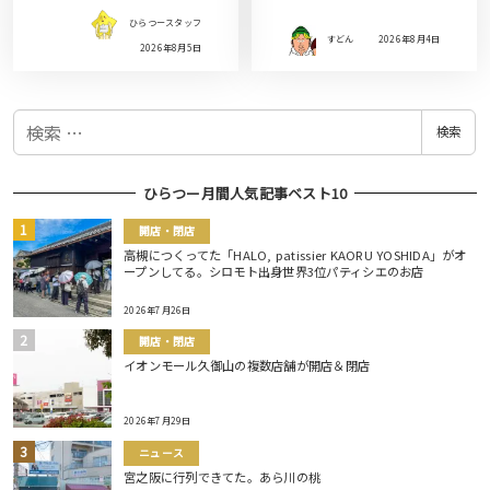
ひらつースタッフ
すどん
2026年8月4日
2026年8月5日
検
検索
索
ひらつー月間人気記事ベスト10
開店・閉店
高槻につくってた「HALO, patissier KAORU YOSHIDA」がオ
ープンしてる。シロモト出身世界3位パティシエのお店
2026年7月26日
開店・閉店
イオンモール久御山の複数店舗が開店＆閉店
2026年7月29日
ニュース
宮之阪に行列できてた。あら川の桃