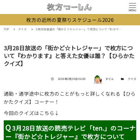
MENU
枚方の近所の夏祭りスケジュール2026
TOP
クイズ
3月28日放送の「街かど☆トレジャー」で枚方について『わかります』と答えた女優は誰？【ひらかたクイズ】
3月28日放送の「街かど☆トレジャー」で枚方につ
いて『わかります』と答えた女優は誰？【ひらかた
クイズ】
著者
投稿日
カテゴリー
2018年3月29日 06:00
すどん
クイズ
通勤・通学途中に枚方のことがもっと詳しくなれる【ひら
かたクイズ】コーナー！
今回のクイズはこちら↓
Q
3月28日放送の読売テレビ「ten.」のコーナ
ー『街かど☆トレジャー』で枚方について