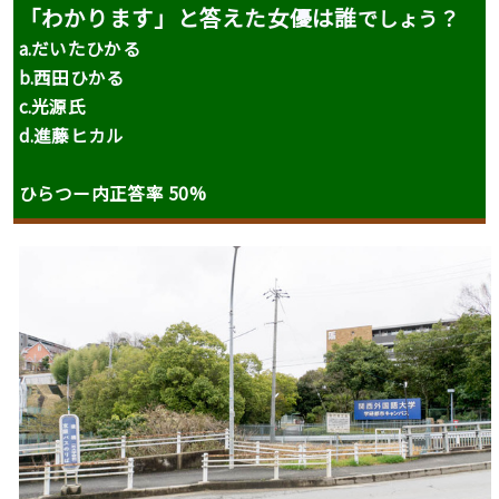
「わかります」と答えた女優は誰
でしょう？
a.
だいたひかる
b.
西田ひかる
c.
光源氏
d.進藤ヒカル
ひらつー内正答率 50%