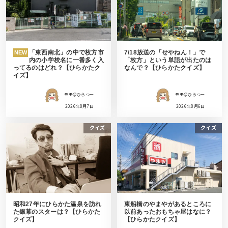
「東西南北」の中で枚方市
7/18放送の「せやねん！」で
NEW
内の小学校名に一番多く入
「枚方」という単語が出たのは
ってるのはどれ？【ひらかたク
なんで？【ひらかたクイズ】
イズ】
モモ＠ひらつー
モモ＠ひらつー
2026年8月7日
2026年8月6日
クイズ
クイズ
昭和27年にひらかた温泉を訪れ
東船橋のやまやがあるところに
た銀幕のスターは？【ひらかた
以前あったおもちゃ屋はなに？
クイズ】
【ひらかたクイズ】