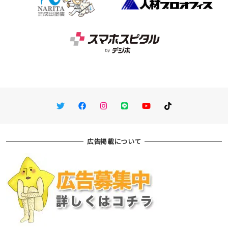
Twitter
Facebook
Instagram
LINE
You Tube
TikTok
広告掲載について