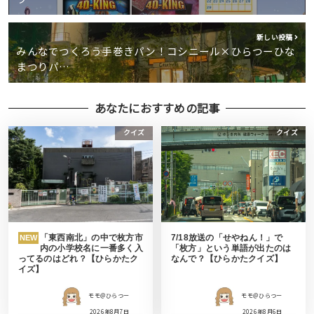
新しい投稿
みんなでつくろう手巻きパン！コシニール×ひらつーひな
まつりパ…
あなたにおすすめの記事
クイズ
クイズ
「東西南北」の中で枚方市
7/18放送の「せやねん！」で
NEW
内の小学校名に一番多く入
「枚方」という単語が出たのは
ってるのはどれ？【ひらかたク
なんで？【ひらかたクイズ】
イズ】
モモ＠ひらつー
モモ＠ひらつー
2026年8月7日
2026年8月6日