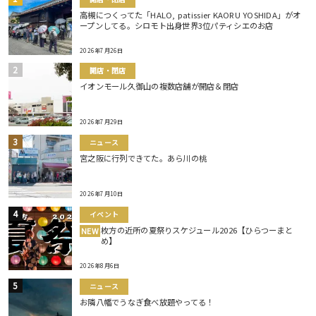
高槻につくってた「HALO, patissier KAORU YOSHIDA」がオ
ープンしてる。シロモト出身世界3位パティシエのお店
2026年7月26日
開店・閉店
イオンモール久御山の複数店舗が開店＆閉店
2026年7月29日
ニュース
宮之阪に行列できてた。あら川の桃
2026年7月10日
イベント
枚方の近所の夏祭りスケジュール2026【ひらつーまと
NEW
め】
2026年8月6日
ニュース
お隣八幡でうなぎ食べ放題やってる！