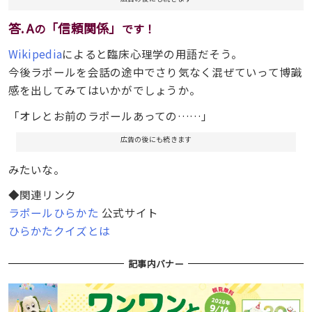
答. A
「信頼関係」
の
です！
Wikipedia
によると臨床心理学の用語だそう。
今後ラポールを会話の途中でさり気なく混ぜていって博識
感を出してみてはいかがでしょうか。
「オレとお前のラポールあっての……」
広告の後にも続きます
みたいな。
◆関連リンク
ラポールひらかた
公式サイト
ひらかたクイズとは
記事内バナー