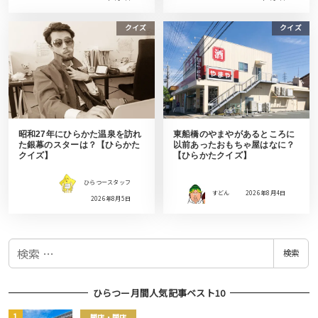
クイズ
クイズ
昭和27年にひらかた温泉を訪れ
東船橋のやまやがあるところに
た銀幕のスターは？【ひらかた
以前あったおもちゃ屋はなに？
クイズ】
【ひらかたクイズ】
ひらつースタッフ
すどん
2026年8月4日
2026年8月5日
検
検索
索
ひらつー月間人気記事ベスト10
開店・閉店