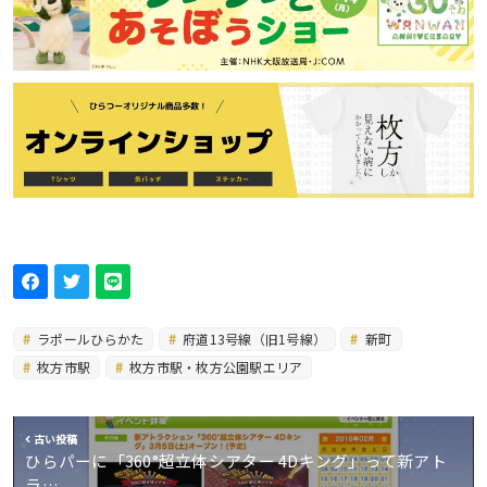
ラポールひらかた
府道13号線（旧1号線）
新町
枚方市駅
枚方市駅・枚方公園駅エリア
古い投稿
ひらパーに「360°超立体シアター 4Dキング」って新アト
ラ…