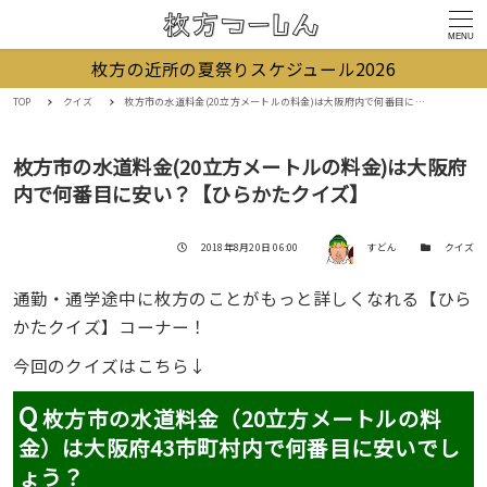
MENU
枚方の近所の夏祭りスケジュール2026
TOP
クイズ
枚方市の水道料金(20立方メートルの料金)は大阪府内で何番目に安い？【ひらかたクイズ】
枚方市の水道料金(20立方メートルの料金)は大阪府
内で何番目に安い？【ひらかたクイズ】
著者
投稿日
カテゴリー
2018年8月20日 06:00
すどん
クイズ
通勤・通学途中に枚方のことがもっと詳しくなれる【ひら
かたクイズ】コーナー！
今回のクイズはこちら↓
Q
枚方市の水道料金（20立方メートルの料
金）は大阪府43市町村内で何番目に安いでし
ょう？