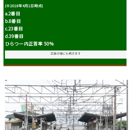
(※2018年4月1日時点)
a.
2番目
b.
8番目
c.
23番目
d.39番目
ひらつー内正答率 50%
広告の後にも続きます