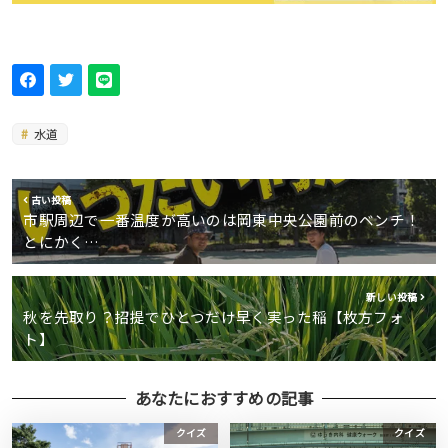
水道
古い投稿
市駅周辺で一番温度が高いのは岡東中央公園前のベンチ！
とにかく…
新しい投稿
秋を先取り？招提でひとつだけ早く実った稲【枚方フォ
ト】
あなたにおすすめの記事
クイズ
クイズ