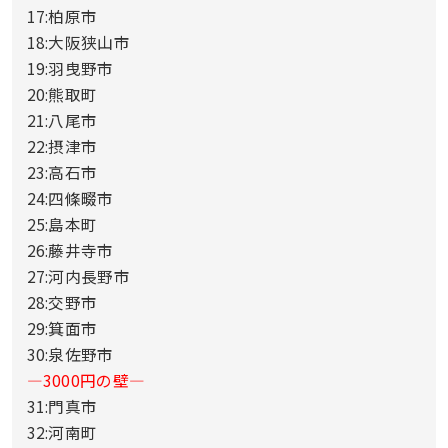
17:柏原市
18:大阪狭山市
19:羽曳野市
20:熊取町
21:八尾市
22:摂津市
23:高石市
24:四條畷市
25:島本町
26:藤井寺市
27:河内長野市
28:交野市
29:箕面市
30:泉佐野市
—3000円の壁—
31:門真市
32:河南町