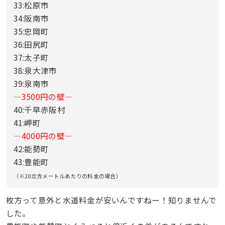
33:松原市
34:阪南市
35:忠岡町
36:田尻町
37:太子町
38:泉大津市
39:泉南市
—3500円の壁—
40:千早赤阪村
41:岬町
—4000円の壁—
42:能勢町
43:豊能町
（※20立方メートルあたりの料金の場合）
枚方って意外と水道料金が安いんですねー！知りませんで
した。