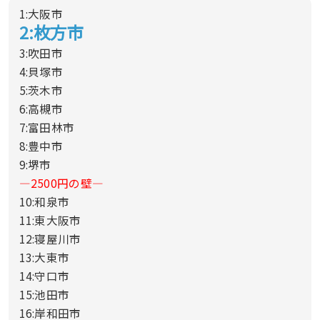
1:大阪市
2:枚方市
3:吹田市
4:貝塚市
5:茨木市
6:高槻市
7:富田林市
8:豊中市
9:堺市
—2500円の壁—
10:和泉市
11:東大阪市
12:寝屋川市
13:大東市
14:守口市
15:池田市
16:岸和田市