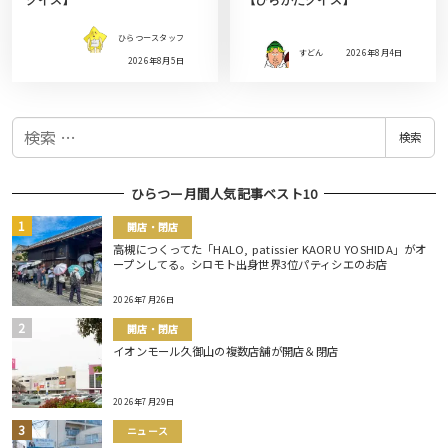
ひらつースタッフ
すどん
2026年8月4日
2026年8月5日
検
検索
索
ひらつー月間人気記事ベスト10
開店・閉店
高槻につくってた「HALO, patissier KAORU YOSHIDA」がオ
ープンしてる。シロモト出身世界3位パティシエのお店
2026年7月26日
開店・閉店
イオンモール久御山の複数店舗が開店＆閉店
2026年7月29日
ニュース