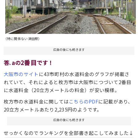
（特に関係ない津田駅）
広告の後にも続きます
2番目
答. aの
です！
大阪市のサイト
に43市町村の水道料金のグラフが掲載さ
れていて、それによると枚方市は大阪市につづいて2番目
に水道料金（20立方メートルの料金）が安い模様。
枚方市の水道料金に関しては
こちらのPDF
に記載があり、
20立方メートルあたり2,235円のようです。
広告の後にも続きます
せっかくなのでランキングを全部書き起こしてみました↓