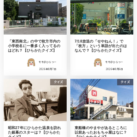
「東西南北」の中で枚方市内の
7/18放送の「せやねん！」で
小学校名に一番多く入ってるの
「枚方」という単語が出たのは
はどれ？【ひらかたクイズ】
なんで？【ひらかたクイズ】
モモ＠ひらつー
モモ＠ひらつー
2026年8月7日
2026年8月6日
クイズ
クイズ
昭和27年にひらかた温泉を訪れ
東船橋のやまやがあるところに
た銀幕のスターは？【ひらかた
以前あったおもちゃ屋はなに？
クイズ】
【ひらかたクイズ】