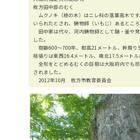
枚方田中邸のむく
ムクノキ（椋の木）はニレ科の落葉高木です
いられたとされ、鋳物師（いもじ）あるところ
田中家は代々、河内鋳物師として鍋・釜や梵
した。
樹齢600〜700年、樹高21メートル、幹周り
枝張りは東西16.4メートル、南北17.5メート
全形をとどめるむくの巨樹は大阪府内でも珍し
されました。
2012年10月 枚方市教育委員会