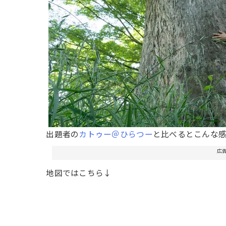
出題者の
カトゥー＠ひらつー
と比べるとこんな
広
地図ではこちら↓