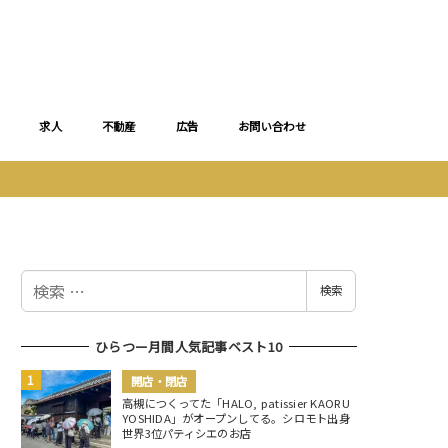
求人
不動産
広告
お問い合わせ
検
検索
索
ひらつー月間人気記事ベスト10
開店・閉店
高槻につくってた「HALO, patissier KAORU
YOSHIDA」がオープンしてる。シロモト出身
世界3位パティシエのお店