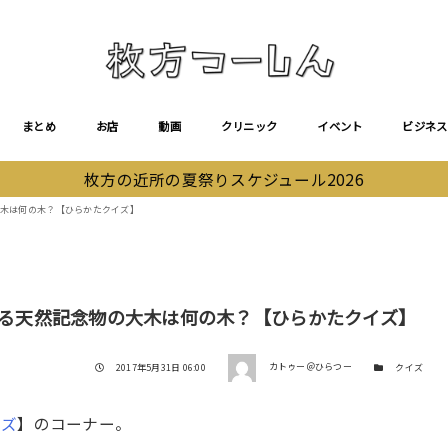
まとめ
お店
動画
クリニック
イベント
ビジネス
枚方の近所の夏祭りスケジュール2026
大木は何の木？【ひらかたクイズ】
になる天然記念物の大木は何の木？【ひらかたクイズ】
著者
投稿日
カテゴリー
2017年5月31日 06:00
カトゥー＠ひらつー
クイズ
イズ
】のコーナー。