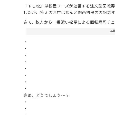
「すし松」は松屋フーズが運営する注文型回転寿
したが、答えのお店はなんと関西初出店の記念す
さて、枚方から一番近い松屋による回転寿司チ
広
・
・
・
・
・
・
・
・
さあ、どうでしょう〜？
・
・
・