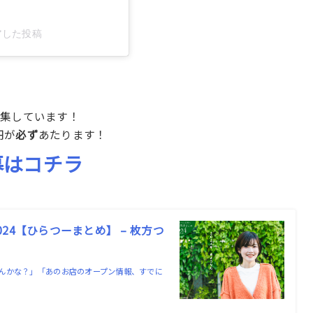
ェアした投稿
募集しています！
円が
必ず
あたります！
募はコチラ
4【ひらつーまとめ】 – 枚方つ
んかな？」「あのお店のオープン情報、すでに