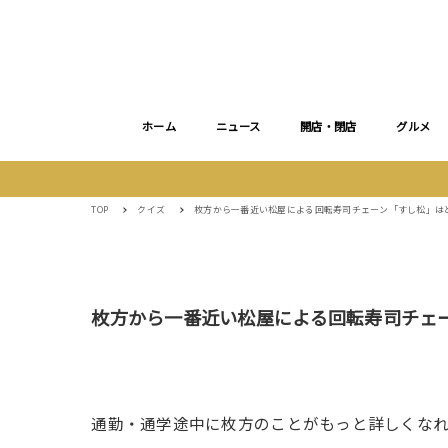
ホーム
ニュース
開店・閉店
グルメ
TOP
クイズ
枚方から一番近い松屋による回転寿司チェーン「すし松」は
枚方から一番近い松屋による回転寿司チェ
通勤・通学途中に枚方のことがもっと詳しくな