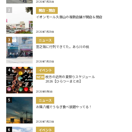
2026年7月26日
開店・閉店
イオンモール久御山の複数店舗が開店＆閉店
2026年7月29日
ニュース
宮之阪に行列できてた。あら川の桃
2026年7月10日
イベント
枚方の近所の夏祭りスケジュール
NEW
2026【ひらつーまとめ】
2026年8月6日
ニュース
お隣八幡でうなぎ食べ放題やってる！
2026年7月23日
イベント