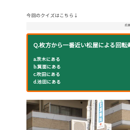
今回のクイズはこちら↓
広
Q.枚方から一番近い松屋による回
a.茨木にある
b.箕面にある
c.吹田にある
d.池田にある