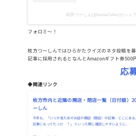
吹田つーしん(@suita2shin)がシ
フォロミ〜！
枚方つーしんではひらかたクイズのネタ投稿を
記事に採用されるとなんとAmazonギフト券500
応
◆関連リンク
枚方市内と近隣の開店・閉店一覧（日付順）202
ーしん
今年も、「いつか見たあのお店の開店（閉店）の記事、どこにある
記事になってたっけ…？」 といった際に確認しやすいように、…