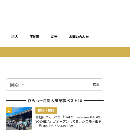
求人
不動産
広告
お問い合わせ
検
検索
索
ひらつー月間人気記事ベスト10
開店・閉店
高槻につくってた「HALO, patissier KAORU
YOSHIDA」がオープンしてる。シロモト出身
世界3位パティシエのお店