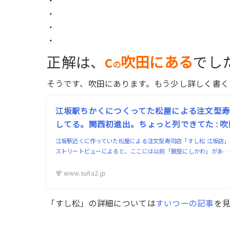
・
・
・
正解は、
c
吹田にある
でし
の
そうです、吹田にあります。もう少し詳しく書く
江坂駅ちかくにつくってた松屋による注文型寿
してる。関西初進出。ちょっと列できてた : 
江坂駅近くに作っていた松屋による注文型寿司店「すし松 江坂店」が
ストリートビューによると、ここには以前「銀座にしかわ」があ…
www.suita2.jp
「すし松」の詳細については
すいつーの記事
を