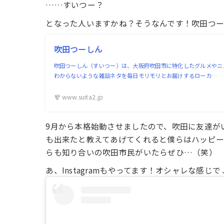
……すいつー？
となった人いますかね？そうなんです！吹田つ
吹田つーしん
吹田つーしん（すいつー）は、大阪府吹田市に特化したグルメやニ
わからないような雑談ネタを毎日モリモリとお届けするローカ…
www.suita2.jp
9月から本格始動させましたので、吹田に友達が
も出来たと教えてあげてくれると僕らはハッピー
らも知り合いの吹田市民がいたらぜひ…（笑）
あ、Instagramもやってます！オシャレな感じで