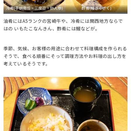
冷肴(芋蛸南瓜・三度豆・針人参)
酢肴(鰻ざくざく)
油肴にはA5ランクの宮崎牛や、冷肴には関西地方ならで
はの いもたこなんきん、酢肴には鰻などが。
季節、気候、お客様の用途に合わせて料理構成を作られる
そうで、食べる順番にそって調理方法やお料理の出し方を
考えているそうです。