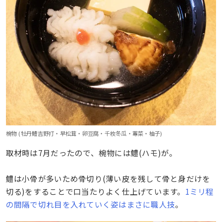
椀物 (牡丹鱧吉野打・早松茸・卵豆腐・千枚冬瓜・蓴菜・柚子)
取材時は7月だったので、椀物には鱧(ハモ)が。
鱧は小骨が多いため骨切り(薄い皮を残して骨と身だけを
切る)をすることで口当たりよく仕上げています。
1ミリ程
の間隔で切れ目を入れていく姿はまさに職人技
。