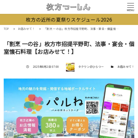
MENU
枚方の近所の夏祭りスケジュール2026
TOP
お店みせて！
「割烹 一の谷」枚方市招提平野町、法事・宴会・個室懐石料理【お店みせて！】
「割烹 一の谷」枚方市招提平野町、法事・宴会・個
室懐石料理【お店みせて！】
著者
投稿日
カテゴリー
2025年8月2日 07:00
タクワン＠ひらつー
お店みせて！