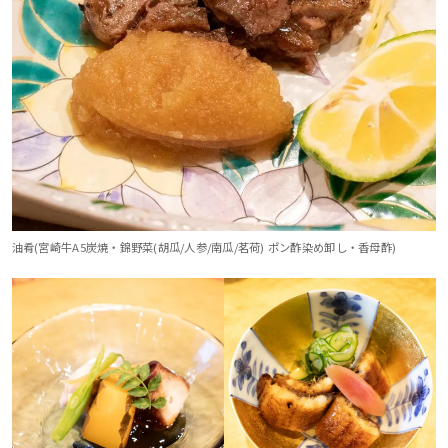
油肴(宮崎牛A5炭焼・錦野菜(胡瓜/人参/南瓜/茗荷) ポン酢染め卸し・香母酢)