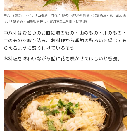
中八寸(鰻寿司・イサザ山椒煮・流れ子(鮑の小さい物)旨煮・沢蟹艶煮・鬼灯蕃茄鶏
ミンチ鋳込み・白瓜松前押し・雲丹蓴菜三杯酢・枇杷卵)
中八寸はひとつのお皿に海のもの・山のもの・川のもの・
土のものを取り込み、お料理から季節の移ろいを感じても
らえるように盛り付けているそう。
お料理を味わいながら話に花を咲かせてほしいと板長。