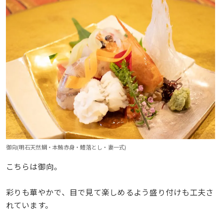
御向(明石天然鯛・本鮪赤身・鱧落とし・妻一式)
こちらは御向。
彩りも華やかで、目で見て楽しめるよう盛り付けも工夫さ
れています。