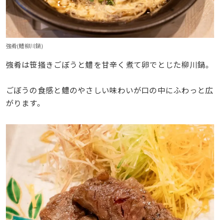
強肴(鱧柳川鍋)
強肴は笹掻きごぼうと鱧を甘辛く煮て卵でとじた柳川鍋。
ごぼうの食感と鱧のやさしい味わいが口の中にふわっと広
がります。