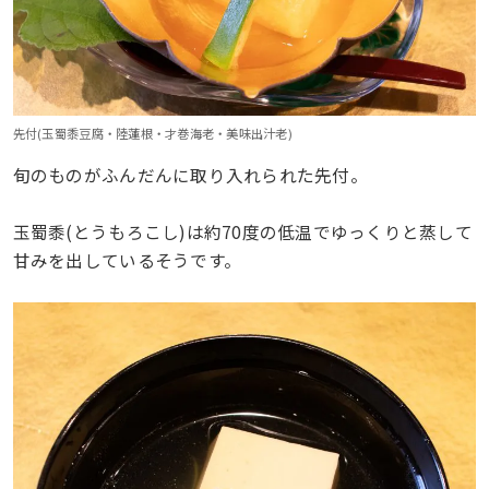
先付(玉蜀黍豆腐・陸蓮根・才巻海老・美味出汁老)
旬のものがふんだんに取り入れられた先付。
玉蜀黍(とうもろこし)は約70度の低温でゆっくりと蒸して
甘みを出しているそうです。