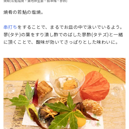
焼肴(若鮎塩焼・葉地神生姜・翡翠梅・蓼酢)
焼肴の若鮎の塩焼。
串打ち
をすることで、まるでお皿の中で泳いでいるよう。
蓼(タテ)の葉をすり潰し酢でのばした蓼酢(タテズ)と一緒
に頂くことで、酸味が効いてさっぱりとした味わいに。