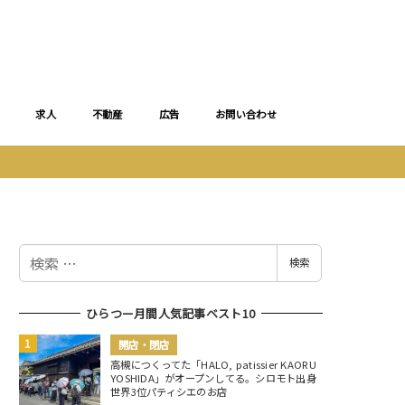
求人
不動産
広告
お問い合わせ
検
検索
索
ひらつー月間人気記事ベスト10
開店・閉店
高槻につくってた「HALO, patissier KAORU
YOSHIDA」がオープンしてる。シロモト出身
世界3位パティシエのお店