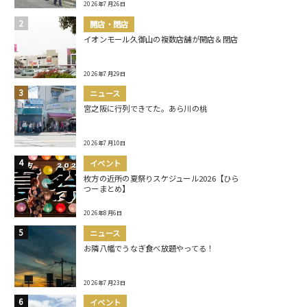
2026年7月26日
開店・閉店
イオンモール久御山の複数店舗が開店＆閉店
2026年7月29日
ニュース
宮之阪に行列できてた。あら川の桃
2026年7月10日
イベント
枚方の近所の夏祭りスケジュール2026【ひら
つーまとめ】
2026年8月6日
ニュース
お隣八幡でうなぎ食べ放題やってる！
2026年7月23日
イベント