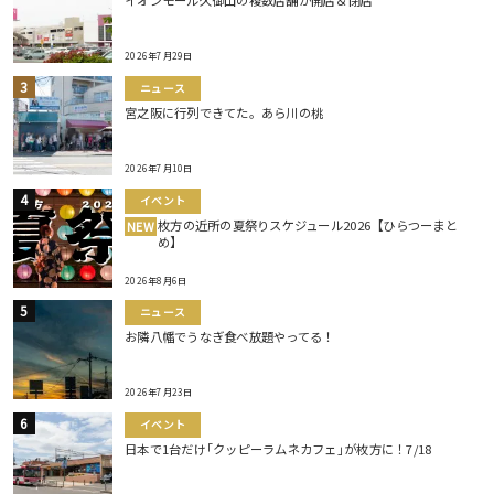
イオンモール久御山の複数店舗が開店＆閉店
2026年7月29日
ニュース
宮之阪に行列できてた。あら川の桃
2026年7月10日
イベント
枚方の近所の夏祭りスケジュール2026【ひらつーまと
NEW
め】
2026年8月6日
ニュース
お隣八幡でうなぎ食べ放題やってる！
2026年7月23日
イベント
日本で1台だけ｢クッピーラムネカフェ｣が枚方に！7/18