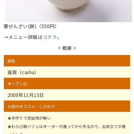
栗ぜんざい(餅)（550円）
→メニュー詳細は
コチラ
。
= 概要 =
店名
香寫（casha）
オープン日
2009年11月13日
お店のオススメ・こだわり
★手作りで添加物が無い
★わらび餅パフェはオーダーが通ってから作るので、出来立てが食