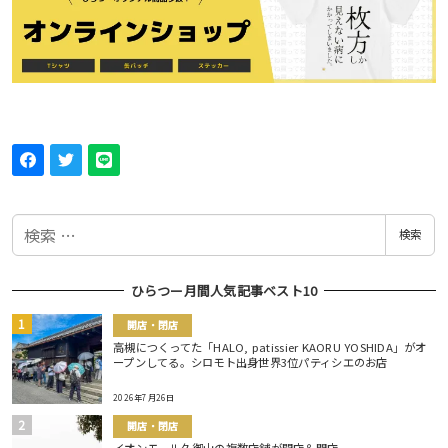
検
検索
索
ひらつー月間人気記事ベスト10
開店・閉店
高槻につくってた「HALO, patissier KAORU YOSHIDA」がオ
ープンしてる。シロモト出身世界3位パティシエのお店
2026年7月26日
開店・閉店