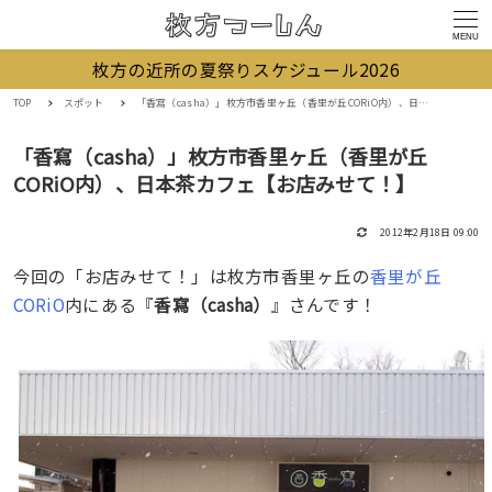
MENU
枚方の近所の夏祭りスケジュール2026
TOP
スポット
「香寫（casha）」枚方市香里ヶ丘（香里が丘CORiO内）、日本茶カフェ【お店みせて！】
「香寫（casha）」枚方市香里ヶ丘（香里が丘
CORiO内）、日本茶カフェ【お店みせて！】
2012年2月18日 09:00
今回の「お店みせて！」は枚方市香里ヶ丘の
香里が丘
CORiO
内にある『
香寫（casha）
』さんです！