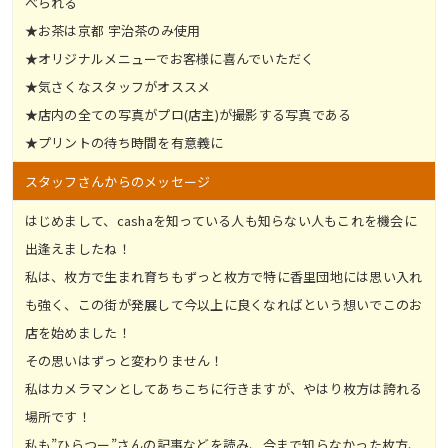
べられる
★お茶は京都 宇治茶のみ使用
★オリジナルメニューでお客様に喜んでいただく
★気さくなスタッフがオススメ
★店内の全ての写真がプロ(店主)が撮影する写真である
★プリントの待ち時間を有意義に
スタッフさんからのメッセージ
はじめまして、cashaを知っている人も知らない人もこれを機会に
出逢えましたね！
私は、枚方で生まれ育ちもずっと枚方で特に香里団地には思い入れ
も強く、この街が発展して今以上に良くなればという想いでこのお
店を始めました！
その思いはずっと変わりません！
私はカメラマンとしてあちこちに行きますが、やはり枚方は誇れる
場所です！
私も”ひらつー”さんの記事などを読み、今まで知らなかった枚方、