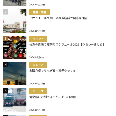
2026年7月26日
開店・閉店
イオンモール久御山の複数店舗が開店＆閉店
2026年7月29日
イベント
枚方の近所の夏祭りスケジュール2026【ひらつーまとめ】
2026年8月6日
ニュース
お隣八幡でうなぎ食べ放題やってる！
2026年7月23日
ニュース
宮之阪に行列できてた。あら川の桃
2026年7月10日