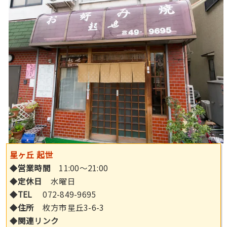
星ヶ丘 起世
◆
営業時間
11:00〜21:00
◆
定休日
水曜日
◆
TEL
072-849-9695
◆
住所
枚方市星丘3-6-3
◆
関連リンク