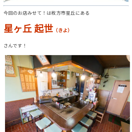
今回のお店みせて！は枚方市星丘にある
星ヶ丘 起世
（きよ）
さんです！