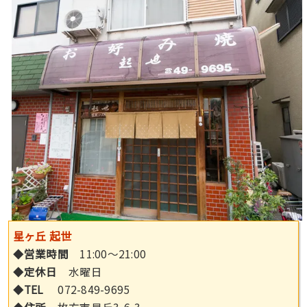
星ヶ丘 起世
◆
営業時間
11:00〜21:00
◆
定休日
水曜日
◆
TEL
072-849-9695
◆
住所
枚方市星丘3-6-3