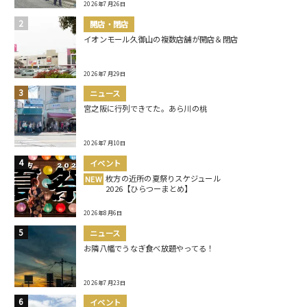
2026年7月26日
開店・閉店
イオンモール久御山の複数店舗が開店＆閉店
2026年7月29日
ニュース
宮之阪に行列できてた。あら川の桃
2026年7月10日
イベント
枚方の近所の夏祭りスケジュール
NEW
2026【ひらつーまとめ】
2026年8月6日
ニュース
お隣八幡でうなぎ食べ放題やってる！
2026年7月23日
イベント