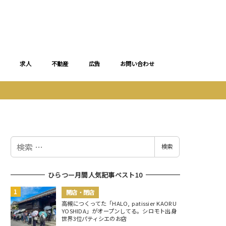
求人
不動産
広告
お問い合わせ
検
検索
索
ひらつー月間人気記事ベスト10
開店・閉店
高槻につくってた「HALO, patissier KAORU
YOSHIDA」がオープンしてる。シロモト出身
世界3位パティシエのお店