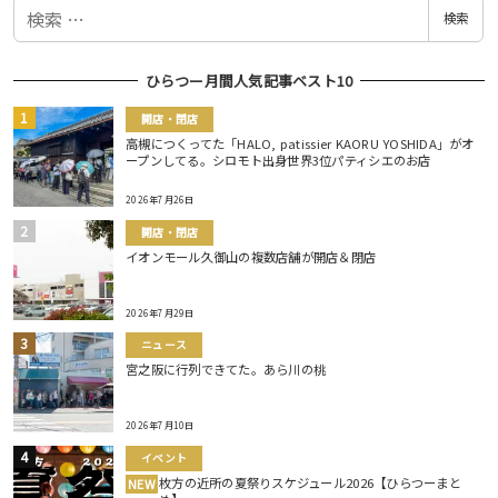
検
検索
索
ひらつー月間人気記事ベスト10
開店・閉店
高槻につくってた「HALO, patissier KAORU YOSHIDA」がオ
ープンしてる。シロモト出身世界3位パティシエのお店
2026年7月26日
開店・閉店
イオンモール久御山の複数店舗が開店＆閉店
2026年7月29日
ニュース
宮之阪に行列できてた。あら川の桃
2026年7月10日
イベント
枚方の近所の夏祭りスケジュール2026【ひらつーまと
NEW