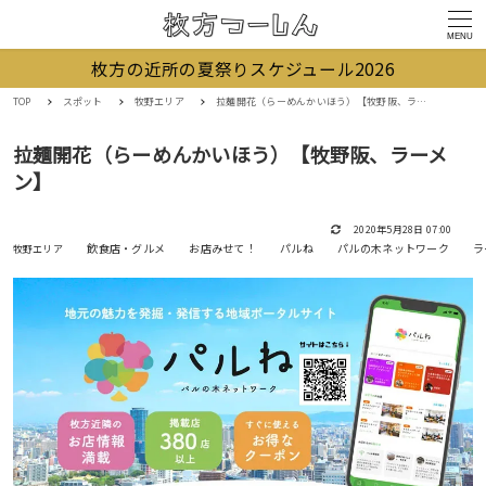
MENU
枚方の近所の夏祭りスケジュール2026
TOP
スポット
牧野エリア
拉麺開花（らーめんかいほう）【牧野阪、ラーメン】
拉麺開花（らーめんかいほう）【牧野阪、ラーメ
ン】
2020年5月28日 07:00
飲食店・グルメ
お店みせて！
パルね
パルの木ネットワーク
ラ
牧野エリア