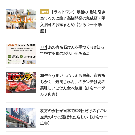
【ラストワン】最後の1邸を引き
NEW
当てるのは誰？高橋開発の完成済・即
入居可のお家まとめ【ひらつー不動
産】
あの有名石けんを手づくり&知っ
PR
て得する食のお話し会あるよ
和牛もうまいしハラミも最高。市役所
ちかく「焼肉じゅん」のランチはあの
美味しいごはん食べ放題【ひらつーグ
ルメ広告】
枚方の会社が日本で300社だけのすごい
企業の1つに選ばれたらしい【ひらつー
広告】