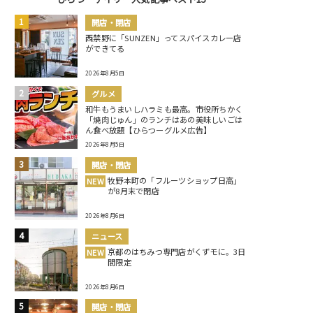
開店・閉店
西禁野に「SUNZEN」ってスパイスカレー店
ができてる
2026年8月5日
グルメ
和牛もうまいしハラミも最高。市役所ちかく
「焼肉じゅん」のランチはあの美味しいごは
ん食べ放題【ひらつーグルメ広告】
2026年8月5日
開店・閉店
牧野本町の「フルーツショップ日高」
NEW
が8月末で閉店
2026年8月6日
ニュース
京都のはちみつ専門店がくずモに。3日
NEW
間限定
2026年8月6日
開店・閉店