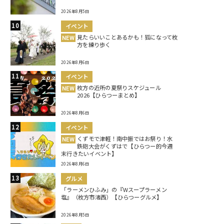
2026年8月5日
イベント
見たらいいことあるかも！狐になって枚
NEW
方を練り歩く
2026年8月6日
イベント
枚方の近所の夏祭りスケジュール
NEW
2026【ひらつーまとめ】
2026年8月6日
イベント
くずモで津軽！南中振ではお祭り！水
NEW
鉄砲大会がくずはで【ひらつー的今週
末行きたいイベント】
2026年8月6日
グルメ
「ラーメンひふみ」の『Wスープラーメン
塩』（枚方市渚西）【ひらつーグルメ】
2026年8月5日