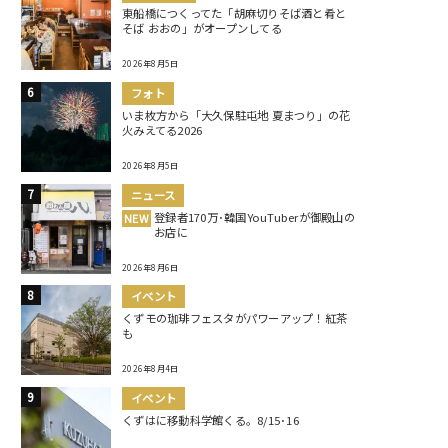
東船橋につくってた「胡麻切りそば酒と肴と
そば おおの」がオープンしてる
2026年8月5日
フォト
いま枚方から「大久保駐屯地 夏まつり」の花
火みえてる2026
2026年8月5日
ニュース
登録者170万･韓国YouTuberが御殿山の
NEW
お店に
2026年8月6日
イベント
くずモの珈琲フェスタがパワーアップ！紅茶
も
2026年8月4日
イベント
くずはに移動科学館くる。8/15･16