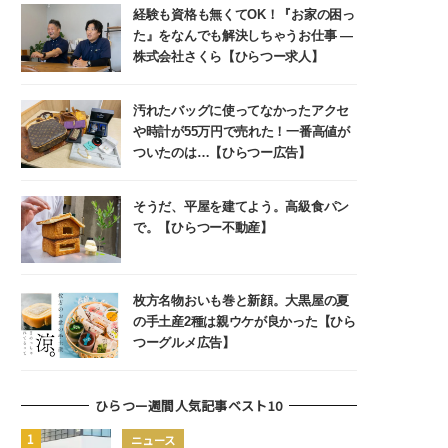
経験も資格も無くてOK！『お家の困っ
た』をなんでも解決しちゃうお仕事 ―
株式会社さくら【ひらつー求人】
汚れたバッグに使ってなかったアクセ
や時計が55万円で売れた！一番高値が
ついたのは…【ひらつー広告】
そうだ、平屋を建てよう。高級食パン
で。【ひらつー不動産】
枚方名物おいも巻と新顔。大黒屋の夏
の手土産2種は親ウケが良かった【ひら
つーグルメ広告】
ひらつー週間人気記事ベスト10
ニュース