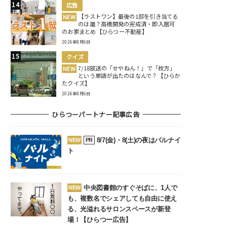
広告
【ラストワン】最後の1邸を引き当てる
NEW
のは誰？高橋開発の完成済・即入居可
のお家まとめ【ひらつー不動産】
2026年8月6日
クイズ
7/18放送の「せやねん！」で「枚方」
NEW
という単語が出たのはなんで？【ひらか
たクイズ】
2026年8月6日
ひらつーパートナー記事広告
8/7(金)・8(土)の夜はバルナイ
NEW
PR
ト
中央図書館のすぐそばに、1人で
NEW
も、複数名でシェアしても自由に使え
る、光溢れるサロンスペースが新登
場！【ひらつー広告】