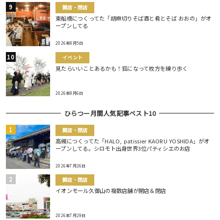
開店・閉店
東船橋につくってた「胡麻切りそば酒と肴とそば おおの」がオ
ープンしてる
2026年8月5日
イベント
見たらいいことあるかも！狐になって枚方を練り歩く
2026年8月6日
ひらつー月間人気記事ベスト10
開店・閉店
高槻につくってた「HALO, patissier KAORU YOSHIDA」がオ
ープンしてる。シロモト出身世界3位パティシエのお店
2026年7月26日
開店・閉店
イオンモール久御山の複数店舗が開店＆閉店
2026年7月29日