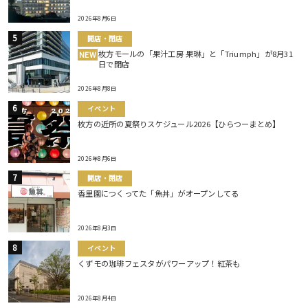
2026年8月6日
開店・閉店
枚方モールの「果汁工房 果琳」と「Triumph」が8月31
NEW
日で閉店
2026年8月8日
イベント
枚方の近所の夏祭りスケジュール2026【ひらつーまとめ】
2026年8月6日
開店・閉店
香里園につくってた「魚丼」がオープンしてる
2026年8月3日
イベント
くずモの珈琲フェスタがパワーアップ！紅茶も
2026年8月4日