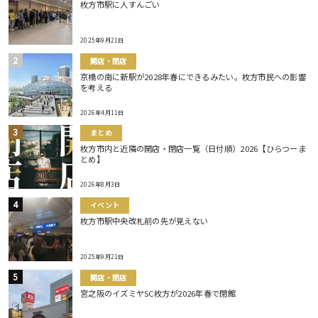
枚方市駅に人すんごい
2025年9月21日
開店・閉店
京橋の南に新駅が2028年春にできるみたい。枚方市民への影響
を考える
2026年4月11日
まとめ
枚方市内と近隣の開店・閉店一覧（日付順）2026【ひらつーま
とめ】
2026年8月3日
イベント
枚方市駅中央改札前の先が見えない
2025年9月21日
開店・閉店
宮之阪のイズミヤSC枚方が2026年春で閉館