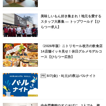
美味しいもん好き集まれ！地元を愛する
スタッフ大募集 ― トップワールド【ひ
らつー求人】
〈2026年版〉ニトリモール枚方の飲食店
14店舗イッキ見せ！休日グルメモデルコ
ース【ひらつー広告】
8/7(金)・8(土)の夜はバルナイト
PR
中央図書館のすぐそばに、1人でも、複