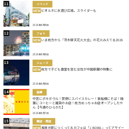
イベント
ビオルネに水遊び広場。スライダーも
NEW
2026年8月8日
フォト
いま枚方から「茨木辯天花火大会」の花火みえてる2026
NEW
2026年8月8日
ニュース
枚方で子ども食堂を営む女性が中国新聞の特集に
NEW
2026年8月8日
話題
中宮にポキボウル！禁野にスパイスカレー！東船橋にそば！楠
葉にコーヒーと雑貨のお店！枚方めっちゃお店オープンしたや
ん【今週のひらかた】
2026年8月7日
開店・閉店
長尾元町につくってるカフェは「J BOWL」ってアサイー
NEW