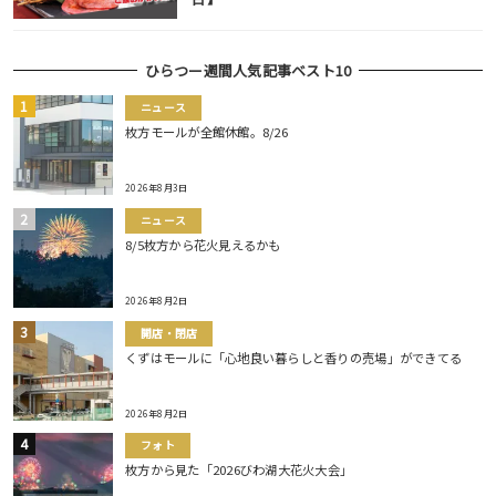
ひらつー週間人気記事ベスト10
ニュース
枚方モールが全館休館。8/26
2026年8月3日
ニュース
8/5枚方から花火見えるかも
2026年8月2日
開店・閉店
くずはモールに「心地良い暮らしと香りの売場」ができてる
2026年8月2日
フォト
枚方から見た「2026びわ湖大花火大会」