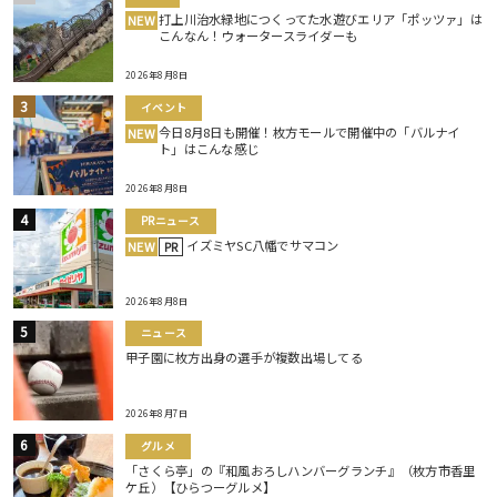
打上川治水緑地につくってた水遊びエリア「ポッツァ」は
NEW
こんなん！ウォータースライダーも
2026年8月8日
イベント
今日8月8日も開催！枚方モールで開催中の「バルナイ
NEW
ト」はこんな感じ
2026年8月8日
PRニュース
イズミヤSC八幡でサマコン
NEW
PR
2026年8月8日
ニュース
甲子園に枚方出身の選手が複数出場してる
2026年8月7日
グルメ
「さくら亭」の『和風おろしハンバーグランチ』（枚方市香里
ケ丘）【ひらつーグルメ】