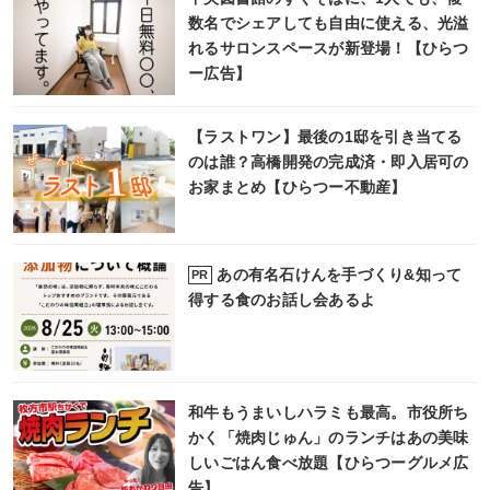
数名でシェアしても自由に使える、光溢
れるサロンスペースが新登場！【ひらつ
ー広告】
【ラストワン】最後の1邸を引き当てる
のは誰？高橋開発の完成済・即入居可の
お家まとめ【ひらつー不動産】
あの有名石けんを手づくり&知って
PR
得する食のお話し会あるよ
和牛もうまいしハラミも最高。市役所ち
かく「焼肉じゅん」のランチはあの美味
しいごはん食べ放題【ひらつーグルメ広
告】