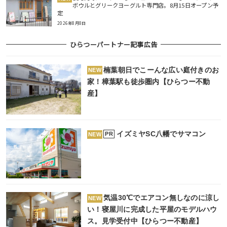
ボウルとグリークヨーグルト専門店。8月15日オープン予
定
2026年8月8日
ひらつーパートナー記事広告
楠葉朝日でこーんな広い庭付きのお
NEW
家！樟葉駅も徒歩圏内【ひらつー不動
産】
イズミヤSC八幡でサマコン
PR
NEW
気温30℃でエアコン無しなのに涼し
NEW
い！寝屋川に完成した平屋のモデルハウ
ス。見学受付中【ひらつー不動産】