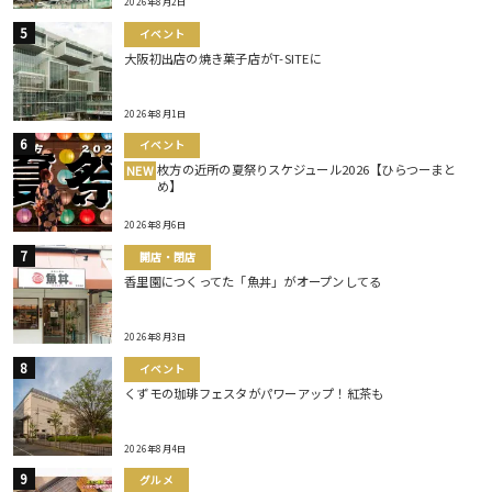
2026年8月2日
イベント
大阪初出店の焼き菓子店がT-SITEに
2026年8月1日
イベント
枚方の近所の夏祭りスケジュール2026【ひらつーまと
NEW
め】
2026年8月6日
開店・閉店
香里園につくってた「魚丼」がオープンしてる
2026年8月3日
イベント
くずモの珈琲フェスタがパワーアップ！紅茶も
2026年8月4日
グルメ