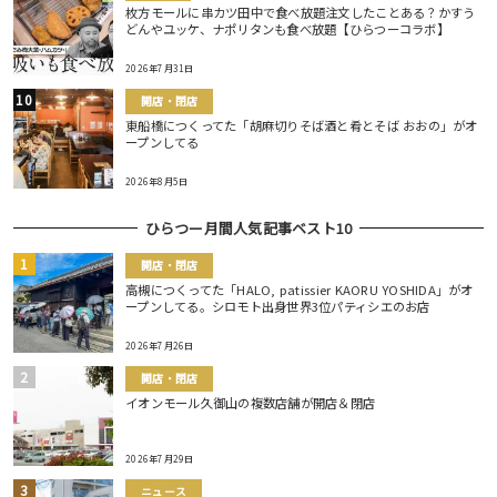
枚方モールに串カツ田中で食べ放題注文したことある？かすう
どんやユッケ、ナポリタンも食べ放題【ひらつーコラボ】
2026年7月31日
開店・閉店
東船橋につくってた「胡麻切りそば酒と肴とそば おおの」がオ
ープンしてる
2026年8月5日
ひらつー月間人気記事ベスト10
開店・閉店
高槻につくってた「HALO, patissier KAORU YOSHIDA」がオ
ープンしてる。シロモト出身世界3位パティシエのお店
2026年7月26日
開店・閉店
イオンモール久御山の複数店舗が開店＆閉店
2026年7月29日
ニュース