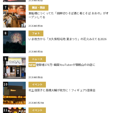
2026年8月5日
開店・閉店
東船橋につくってた「胡麻切りそば酒と肴とそば おおの」がオ
ープンしてる
2026年8月5日
フォト
いま枚方から「大久保駐屯地 夏まつり」の花火みえてる2026
2026年8月5日
ニュース
登録者170万･韓国YouTuberが御殿山のお店に
NEW
2026年8月6日
イベント
村上佳菜子と高橋大輔が枚方に！フィギュアS音楽会
2026年5月24日
イベント