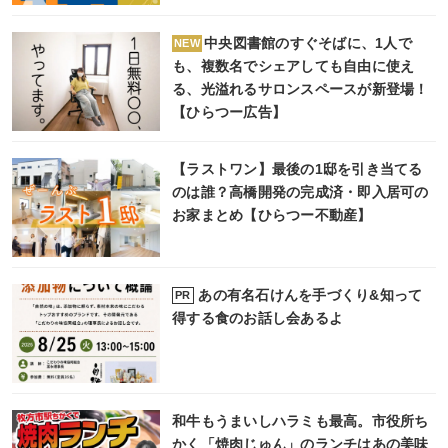
中央図書館のすぐそばに、1人で
NEW
も、複数名でシェアしても自由に使え
る、光溢れるサロンスペースが新登場！
【ひらつー広告】
【ラストワン】最後の1邸を引き当てる
のは誰？高橋開発の完成済・即入居可の
お家まとめ【ひらつー不動産】
あの有名石けんを手づくり&知って
PR
得する食のお話し会あるよ
和牛もうまいしハラミも最高。市役所ち
かく「焼肉じゅん」のランチはあの美味