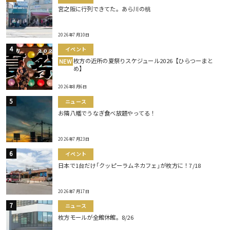
宮之阪に行列できてた。あら川の桃
2026年7月10日
イベント
枚方の近所の夏祭りスケジュール2026【ひらつーまと
NEW
め】
2026年8月6日
ニュース
お隣八幡でうなぎ食べ放題やってる！
2026年7月23日
イベント
日本で1台だけ｢クッピーラムネカフェ｣が枚方に！7/18
2026年7月17日
ニュース
枚方モールが全館休館。8/26