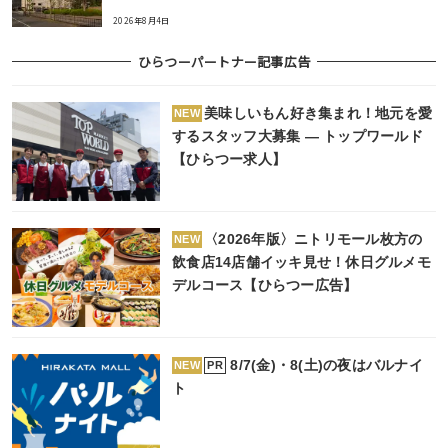
2026年8月4日
ひらつーパートナー記事広告
美味しいもん好き集まれ！地元を愛
NEW
するスタッフ大募集 ― トップワールド
【ひらつー求人】
〈2026年版〉ニトリモール枚方の
NEW
飲食店14店舗イッキ見せ！休日グルメモ
デルコース【ひらつー広告】
8/7(金)・8(土)の夜はバルナイ
PR
NEW
ト