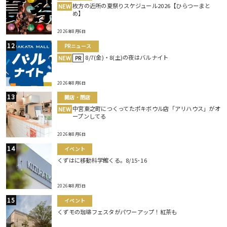
枚方の近所の夏祭りスケジュール2026【ひらつーまと
NEW
め】
2026年8月6日
PRニュース
8/7(金)・8(土)の夜はバルナイト
NEW
PR
2026年8月6日
開店・閉店
中宮東之町につくってたポキボウル店「アリハウス」がオ
NEW
ープンしてる
2026年8月6日
イベント
くずはに移動科学館くる。8/15･16
2026年8月5日
イベント
くずモの珈琲フェスタがパワーアップ！紅茶も