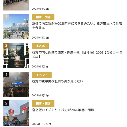
2025年9月21日
開店・閉店
京橋の南に新駅が2028年春にできるみたい。枚方市民への影響
を考える
2026年4月11日
まとめ
枚方市内と近隣の開店・閉店一覧（日付順）2026【ひらつーま
とめ】
2026年8月3日
イベント
枚方市駅中央改札前の先が見えない
2025年9月21日
開店・閉店
宮之阪のイズミヤSC枚方が2026年春で閉館
2025年10月24日