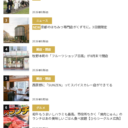
2026年8月6日
ニュース
京都のはちみつ専門店がくずモに。3日間限定
NEW
2026年8月6日
開店・閉店
牧野本町の「フルーツショップ日高」が8月末で閉店
2026年8月6日
開店・閉店
西禁野に「SUNZEN」ってスパイスカレー店ができてる
2026年8月5日
グルメ
和牛もうまいしハラミも最高。市役所ちかく「焼肉じゅん」の
ランチはあの美味しいごはん食べ放題【ひらつーグルメ広告】