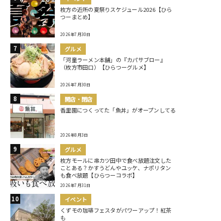
枚方の近所の夏祭りスケジュール2026【ひら
つーまとめ】
2026年7月30日
グルメ
「河童ラーメン本舗」の『カパサブロー』
（枚方市田口）【ひらつーグルメ】
2026年7月30日
開店・閉店
香里園につくってた「魚丼」がオープンしてる
2026年8月3日
グルメ
枚方モールに串カツ田中で食べ放題注文した
ことある？かすうどんやユッケ、ナポリタン
も食べ放題【ひらつーコラボ】
2026年7月31日
イベント
くずモの珈琲フェスタがパワーアップ！紅茶
も