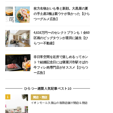
枚方名物おいも巻と新顔。大黒屋の夏
の手土産2種は親ウケが良かった【ひら
つーグルメ広告】
4,616万円〜のセレクトプランも！全60
区画のビッグタウンが星田に誕生【ひ
らつー不動産】
非日常空間を近所で楽しめるってホン
ト？結婚記念日には寝屋川市駅そばの
牛フィレ肉専門店がオススメ【ひらつ
ー広告】
ひらつー週間人気記事ベスト10
開店・閉店
イオンモール久御山の複数店舗が開店＆閉店