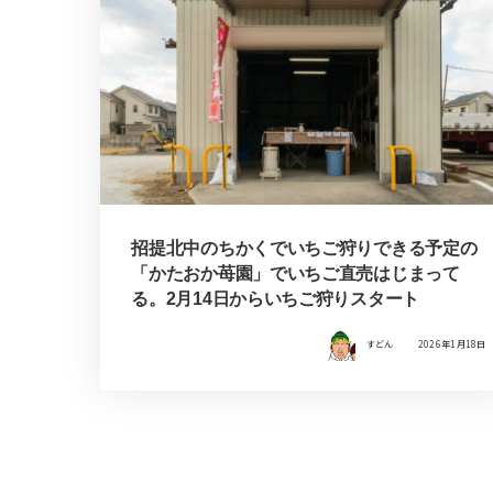
招提北中のちかくでいちご狩りできる予定の
「かたおか苺園」でいちご直売はじまって
る。2月14日からいちご狩りスタート
すどん
2026年1月18日