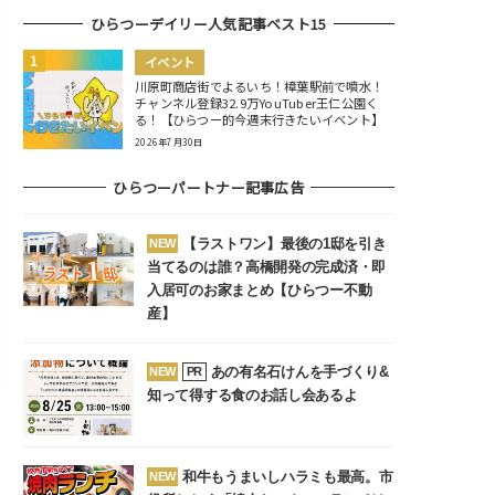
ひらつーデイリー人気記事ベスト15
イベント
川原町商店街でよるいち！樟葉駅前で噴水！
チャンネル登録32.9万YouTuber王仁公園く
る！【ひらつー的今週末行きたいイベント】
2026年7月30日
ひらつーパートナー記事広告
【ラストワン】最後の1邸を引き
NEW
当てるのは誰？高橋開発の完成済・即
入居可のお家まとめ【ひらつー不動
産】
あの有名石けんを手づくり&
NEW
PR
知って得する食のお話し会あるよ
和牛もうまいしハラミも最高。市
NEW