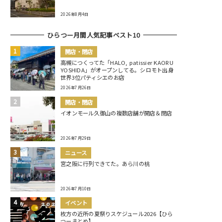
2026年8月4日
ひらつー月間人気記事ベスト10
開店・閉店
高槻につくってた「HALO, patissier KAORU
YOSHIDA」がオープンしてる。シロモト出身
世界3位パティシエのお店
2026年7月26日
開店・閉店
イオンモール久御山の複数店舗が開店＆閉店
2026年7月29日
ニュース
宮之阪に行列できてた。あら川の桃
2026年7月10日
イベント
枚方の近所の夏祭りスケジュール2026【ひら
つーまとめ】