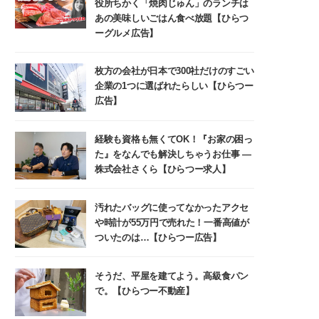
役所ちかく「焼肉じゅん」のランチは
あの美味しいごはん食べ放題【ひらつ
ーグルメ広告】
枚方の会社が日本で300社だけのすごい
企業の1つに選ばれたらしい【ひらつー
広告】
経験も資格も無くてOK！『お家の困っ
た』をなんでも解決しちゃうお仕事 ―
株式会社さくら【ひらつー求人】
汚れたバッグに使ってなかったアクセ
や時計が55万円で売れた！一番高値が
ついたのは…【ひらつー広告】
そうだ、平屋を建てよう。高級食パン
で。【ひらつー不動産】