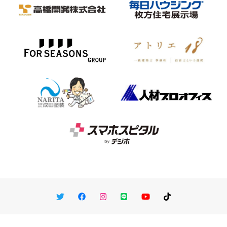
Twitter
Facebook
Instagram
LINE
You Tube
TikTok