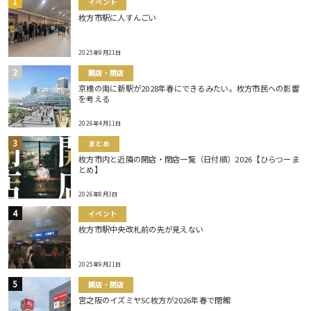
イベント
枚方市駅に人すんごい
2025年9月21日
開店・閉店
京橋の南に新駅が2028年春にできるみたい。枚方市民への影響
を考える
2026年4月11日
まとめ
枚方市内と近隣の開店・閉店一覧（日付順）2026【ひらつーま
とめ】
2026年8月3日
イベント
枚方市駅中央改札前の先が見えない
2025年9月21日
開店・閉店
宮之阪のイズミヤSC枚方が2026年春で閉館