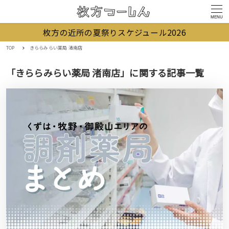
MENU
枚方の近所の夏祭りスケジュール2026
TOP
きららみらい薬局 渚南店
「きららみらい薬局 渚南店」に関する記事一覧