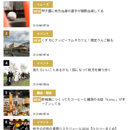
ニュース
甲子園に枚方出身の選手が複数出場してる
NEW
2026年8月7日
イベント
くずモにクッピーラムネカフェ！限定りんご飴も
NEW
2026年8月7日
イベント
見たらいいことあるかも！狐になって枚方を練り歩く
2026年8月6日
開店・閉店
町楠葉につくってたコーヒーと雑貨のお店「koru;」がオ
NEW
ープンしてる
2026年8月7日
イベント
枚方の近所の夏祭りスケジュール2026【ひらつーまとめ】