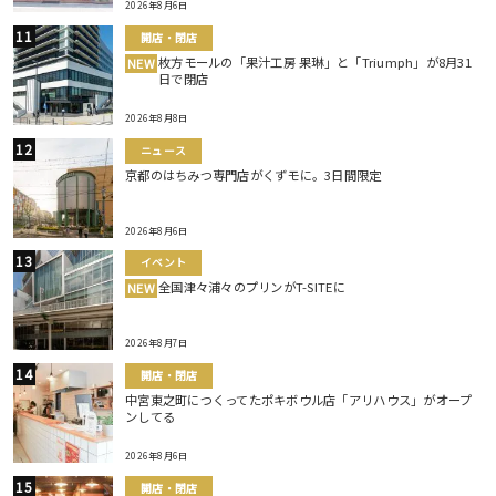
2026年8月6日
開店・閉店
枚方モールの「果汁工房 果琳」と「Triumph」が8月31
NEW
日で閉店
2026年8月8日
ニュース
京都のはちみつ専門店がくずモに。3日間限定
2026年8月6日
イベント
全国津々浦々のプリンがT-SITEに
NEW
2026年8月7日
開店・閉店
中宮東之町につくってたポキボウル店「アリハウス」がオープ
ンしてる
2026年8月6日
開店・閉店