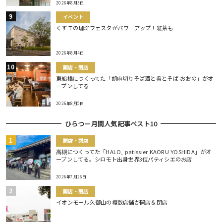
2026年8月3日
イベント
くずモの珈琲フェスタがパワーアップ！紅茶も
2026年8月4日
開店・閉店
東船橋につくってた「胡麻切りそば酒と肴とそば おおの」がオ
ープンしてる
2026年8月5日
ひらつー月間人気記事ベスト10
開店・閉店
高槻につくってた「HALO, patissier KAORU YOSHIDA」がオ
ープンしてる。シロモト出身世界3位パティシエのお店
2026年7月26日
開店・閉店
イオンモール久御山の複数店舗が開店＆閉店