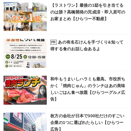
【ラストワン】最後の1邸を引き当てる
のは誰？高橋開発の完成済・即入居可の
お家まとめ【ひらつー不動産】
あの有名石けんを手づくり&知って
PR
得する食のお話し会あるよ
和牛もうまいしハラミも最高。市役所ち
かく「焼肉じゅん」のランチはあの美味
しいごはん食べ放題【ひらつーグルメ広
告】
枚方の会社が日本で300社だけのすごい
企業の1つに選ばれたらしい【ひらつー
広告】