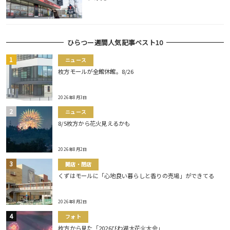
ひらつー週間人気記事ベスト10
ニュース
枚方モールが全館休館。8/26
2026年8月3日
ニュース
8/5枚方から花火見えるかも
2026年8月2日
開店・閉店
くずはモールに「心地良い暮らしと香りの売場」ができてる
2026年8月2日
フォト
枚方から見た「2026びわ湖大花火大会」