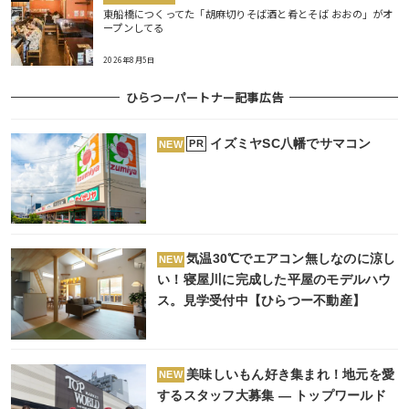
東船橋につくってた「胡麻切りそば酒と肴とそば おおの」がオ
ープンしてる
2026年8月5日
ひらつーパートナー記事広告
イズミヤSC八幡でサマコン
PR
NEW
気温30℃でエアコン無しなのに涼し
NEW
い！寝屋川に完成した平屋のモデルハウ
ス。見学受付中【ひらつー不動産】
美味しいもん好き集まれ！地元を愛
NEW
するスタッフ大募集 ― トップワールド