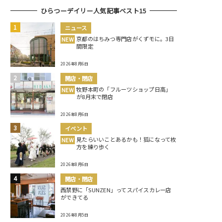
ひらつーデイリー人気記事ベスト15
ニュース
京都のはちみつ専門店がくずモに。3日
NEW
間限定
2026年8月6日
開店・閉店
牧野本町の「フルーツショップ日高」
NEW
が8月末で閉店
2026年8月6日
イベント
見たらいいことあるかも！狐になって枚
NEW
方を練り歩く
2026年8月6日
開店・閉店
西禁野に「SUNZEN」ってスパイスカレー店
ができてる
2026年8月5日