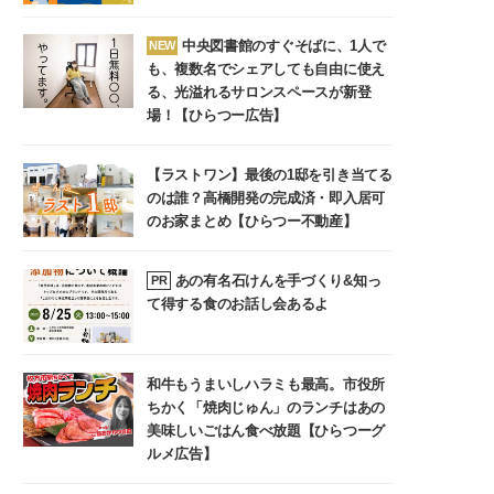
中央図書館のすぐそばに、1人で
NEW
も、複数名でシェアしても自由に使え
る、光溢れるサロンスペースが新登
場！【ひらつー広告】
【ラストワン】最後の1邸を引き当てる
のは誰？高橋開発の完成済・即入居可
のお家まとめ【ひらつー不動産】
あの有名石けんを手づくり&知っ
PR
て得する食のお話し会あるよ
和牛もうまいしハラミも最高。市役所
ちかく「焼肉じゅん」のランチはあの
美味しいごはん食べ放題【ひらつーグ
ルメ広告】