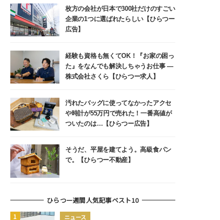
枚方の会社が日本で300社だけのすごい
企業の1つに選ばれたらしい【ひらつー
広告】
経験も資格も無くてOK！『お家の困っ
た』をなんでも解決しちゃうお仕事 ―
株式会社さくら【ひらつー求人】
汚れたバッグに使ってなかったアクセ
や時計が55万円で売れた！一番高値が
ついたのは…【ひらつー広告】
そうだ、平屋を建てよう。高級食パン
で。【ひらつー不動産】
ひらつー週間人気記事ベスト10
ニュース