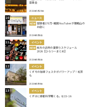
音楽会
2026年5月24日
ニュース
登録者170万･韓国YouTuberが御殿山の
NEW
お店に
2026年8月6日
イベント
枚方の近所の夏祭りスケジュール
NEW
2026【ひらつーまとめ】
2026年8月6日
イベント
くずモの珈琲フェスタがパワーアップ！紅茶
も
2026年8月4日
イベント
くずはに移動科学館くる。8/15･16