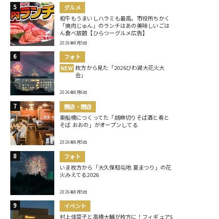
グルメ
和牛もうまいしハラミも最高。市役所ちかく
「焼肉じゅん」のランチはあの美味しいごは
ん食べ放題【ひらつーグルメ広告】
2026年8月5日
フォト
枚方から見た「2026びわ湖大花火大
NEW
会」
2026年8月6日
開店・閉店
東船橋につくってた「胡麻切りそば酒と肴と
そば おおの」がオープンしてる
2026年8月5日
フォト
いま枚方から「大久保駐屯地 夏まつり」の花
火みえてる2026
2026年8月5日
イベント
村上佳菜子と高橋大輔が枚方に！フィギュアS