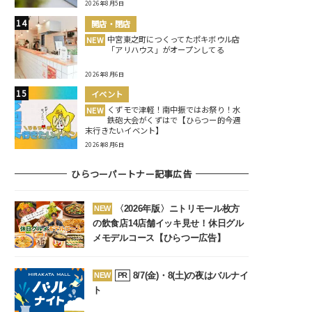
2026年8月5日
開店・閉店
中宮東之町につくってたポキボウル店
NEW
「アリハウス」がオープンしてる
2026年8月6日
イベント
くずモで津軽！南中振ではお祭り！水
NEW
鉄砲大会がくずはで【ひらつー的今週
末行きたいイベント】
2026年8月6日
ひらつーパートナー記事広告
〈2026年版〉ニトリモール枚方
NEW
の飲食店14店舗イッキ見せ！休日グル
メモデルコース【ひらつー広告】
8/7(金)・8(土)の夜はバルナイ
NEW
PR
ト