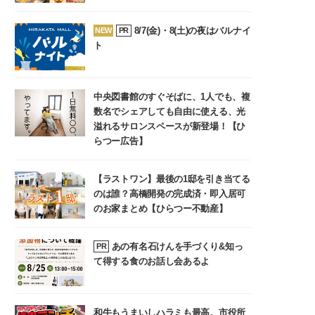
8/7(金)・8(土)の夜はバルナイ
NEW
PR
ト
中央図書館のすぐそばに、1人でも、複
数名でシェアしても自由に使える、光
溢れるサロンスペースが新登場！【ひ
らつー広告】
【ラストワン】最後の1邸を引き当てる
のは誰？高橋開発の完成済・即入居可
のお家まとめ【ひらつー不動産】
あの有名石けんを手づくり&知っ
PR
て得する食のお話し会あるよ
和牛もうまいしハラミも最高。市役所