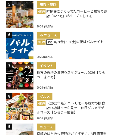
開店・閉店
町楠葉につくってたコーヒーと雑貨のお
NEW
店「koru;」がオープンしてる
2026年8月7日
PRニュース
8/7(金)・8(土)の夜はバルナイト
NEW
PR
2026年8月6日
イベント
枚方の近所の夏祭りスケジュール2026【ひら
つーまとめ】
2026年8月6日
グルメ
〈2026年版〉ニトリモール枚方の飲食
NEW
店14店舗イッキ見せ！休日グルメモデ
ルコース【ひらつー広告】
2026年8月7日
ニュース
京都のはちみつ専門店がくずモに。3日間限定