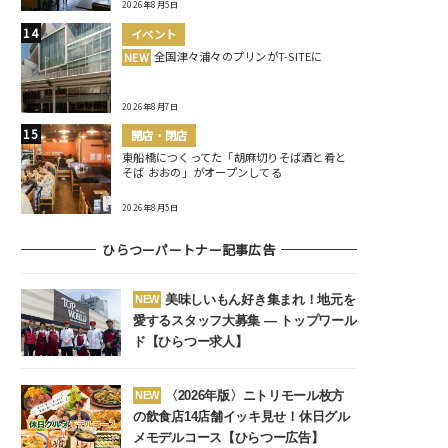
2026年8月5日
イベント
全国津々浦々のプリンがT-SITEに
NEW
2026年8月7日
開店・閉店
東船橋につくってた「胡麻切りそば酒と肴と
そば おおの」がオープンしてる
2026年8月5日
ひらつーパートナー記事広告
美味しいもん好き集まれ！地元を
NEW
愛するスタッフ大募集 ― トップワール
ド【ひらつー求人】
〈2026年版〉ニトリモール枚方
NEW
の飲食店14店舗イッキ見せ！休日グル
メモデルコース【ひらつー広告】