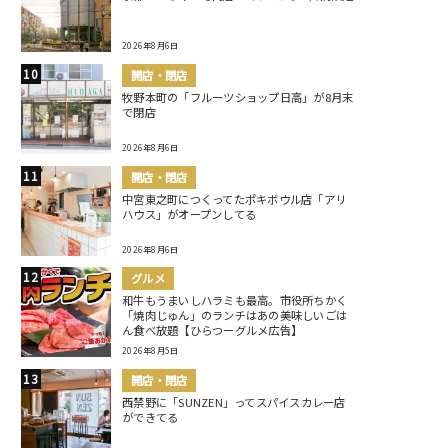
2026年8月6日
開店・閉店
牧野本町の「フルーツショップ日高」が8月末
で閉店
2026年8月6日
開店・閉店
中宮東之町につくってたポキボウル店「アリ
ハウス」がオープンしてる
2026年8月6日
グルメ
和牛もうまいしハラミも最高。市役所ちかく
「焼肉じゅん」のランチはあの美味しいごは
ん食べ放題【ひらつーグルメ広告】
2026年8月5日
開店・閉店
西禁野に「SUNZEN」ってスパイスカレー店
ができてる