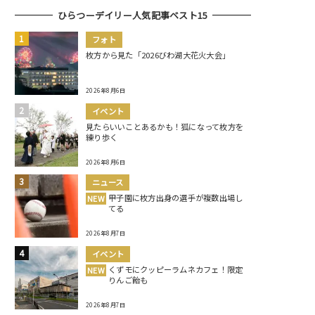
ひらつーデイリー人気記事ベスト15
フォト
枚方から見た「2026びわ湖大花火大会」
2026年8月6日
イベント
見たらいいことあるかも！狐になって枚方を
練り歩く
2026年8月6日
ニュース
甲子園に枚方出身の選手が複数出場し
NEW
てる
2026年8月7日
イベント
くずモにクッピーラムネカフェ！限定
NEW
りんご飴も
2026年8月7日