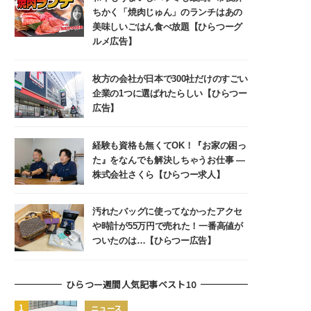
ちかく「焼肉じゅん」のランチはあの
美味しいごはん食べ放題【ひらつーグ
ルメ広告】
枚方の会社が日本で300社だけのすごい
企業の1つに選ばれたらしい【ひらつー
広告】
経験も資格も無くてOK！『お家の困っ
た』をなんでも解決しちゃうお仕事 ―
株式会社さくら【ひらつー求人】
汚れたバッグに使ってなかったアクセ
や時計が55万円で売れた！一番高値が
ついたのは…【ひらつー広告】
ひらつー週間人気記事ベスト10
ニュース