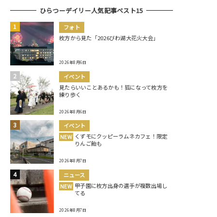
ひらつーデイリー人気記事ベスト15
フォト
枚方から見た「2026びわ湖大花火大会」
2026年8月6日
イベント
見たらいいことあるかも！狐になって枚方を
練り歩く
2026年8月6日
イベント
くずモにクッピーラムネカフェ！限定
NEW
りんご飴も
2026年8月7日
ニュース
甲子園に枚方出身の選手が複数出場し
NEW
てる
2026年8月7日