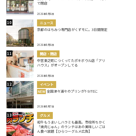
で閉店
2026年8月6日
ニュース
京都のはちみつ専門店がくずモに。3日間限定
2026年8月6日
開店・閉店
中宮東之町につくってたポキボウル店「アリ
ハウス」がオープンしてる
2026年8月6日
イベント
全国津々浦々のプリンがT-SITEに
NEW
2026年8月7日
グルメ
和牛もうまいしハラミも最高。市役所ちかく
「焼肉じゅん」のランチはあの美味しいごは
ん食べ放題【ひらつーグルメ広告】