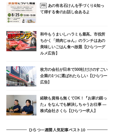
あの有名石けんを手づくり&知っ
PR
て得する食のお話し会あるよ
和牛もうまいしハラミも最高。市役所
ちかく「焼肉じゅん」のランチはあの
美味しいごはん食べ放題【ひらつーグ
ルメ広告】
枚方の会社が日本で300社だけのすごい
企業の1つに選ばれたらしい【ひらつー
広告】
経験も資格も無くてOK！『お家の困っ
た』をなんでも解決しちゃうお仕事 ―
株式会社さくら【ひらつー求人】
ひらつー週間人気記事ベスト10