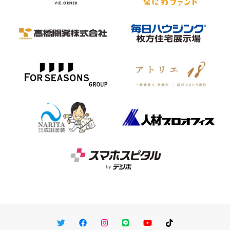
Twitter
Facebook
Instagram
LINE
You Tube
TikTok