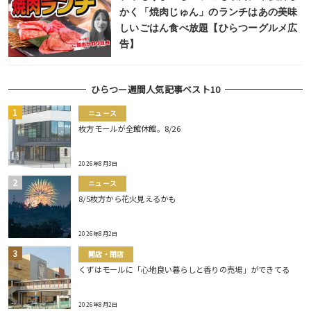
かく「焼肉じゅん」のランチはあの美味
しいごはん食べ放題【ひらつーグルメ広
告】
ひらつー週間人気記事ベスト10
ニュース
枚方モールが全館休館。8/26
2026年8月3日
ニュース
8/5枚方から花火見えるかも
2026年8月2日
開店・閉店
くずはモールに「心地良い暮らしと香りの売場」ができてる
2026年8月2日