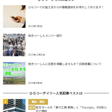
ひらつーでは皆さまからの情報提供をお待ちしております！
2013年7月2日
枚方つーしんメンバー紹介
2013年11月26日
枚方つーしんに広告を掲載しませんか？広告掲載について
2010年4月2日
ひらつーデイリー人気記事ベスト15
開店・閉店
枚方モールの「果汁工房 果琳」と「Triumph」が8月31
NEW
日で閉店