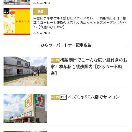
2026年8月8日
話題
中宮にポキボウル！禁野にスパイスカレー！東船橋にそば！楠
葉にコーヒーと雑貨のお店！枚方めっちゃお店オープンしたや
ん【今週のひらかた】
2026年8月7日
ひらつーパートナー記事広告
楠葉朝日でこーんな広い庭付きのお
NEW
家！樟葉駅も徒歩圏内【ひらつー不動
産】
イズミヤSC八幡でサマコン
PR
NEW