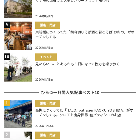
くずモの珈琲フェスタがパワーアップ！紅茶も
2026年8月4日
開店・閉店
東船橋につくってた「胡麻切りそば酒と肴とそば おおの」がオ
ープンしてる
2026年8月5日
イベント
見たらいいことあるかも！狐になって枚方を練り歩く
2026年8月6日
ひらつー月間人気記事ベスト10
開店・閉店
高槻につくってた「HALO, patissier KAORU YOSHIDA」がオ
ープンしてる。シロモト出身世界3位パティシエのお店
2026年7月26日
開店・閉店