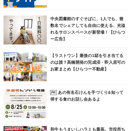
中央図書館のすぐそばに、1人でも、複
数名でシェアしても自由に使える、光溢
れるサロンスペースが新登場！【ひらつ
ー広告】
【ラストワン】最後の1邸を引き当てる
のは誰？高橋開発の完成済・即入居可の
お家まとめ【ひらつー不動産】
あの有名石けんを手づくり&知って
PR
得する食のお話し会あるよ
和牛もうまいしハラミも最高。市役所ち