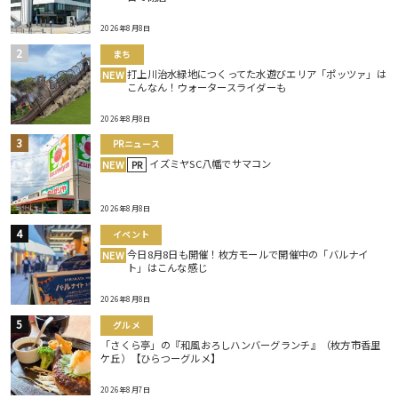
2026年8月8日
まち
打上川治水緑地につくってた水遊びエリア「ポッツァ」は
NEW
こんなん！ウォータースライダーも
2026年8月8日
PRニュース
イズミヤSC八幡でサマコン
NEW
PR
2026年8月8日
イベント
今日8月8日も開催！枚方モールで開催中の「バルナイ
NEW
ト」はこんな感じ
2026年8月8日
グルメ
「さくら亭」の『和風おろしハンバーグランチ』（枚方市香里
ケ丘）【ひらつーグルメ】
2026年8月7日