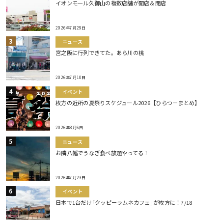
イオンモール久御山の複数店舗が開店＆閉店
2026年7月29日
ニュース
宮之阪に行列できてた。あら川の桃
2026年7月10日
イベント
枚方の近所の夏祭りスケジュール2026【ひらつーまとめ】
2026年8月6日
ニュース
お隣八幡でうなぎ食べ放題やってる！
2026年7月23日
イベント
日本で1台だけ｢クッピーラムネカフェ｣が枚方に！7/18