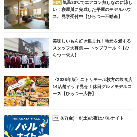
気温30℃でエアコン無しなのに涼し
NEW
い！寝屋川に完成した平屋のモデルハウ
ス。見学受付中【ひらつー不動産】
美味しいもん好き集まれ！地元を愛する
スタッフ大募集 ― トップワールド【ひ
らつー求人】
〈2026年版〉ニトリモール枚方の飲食店
14店舗イッキ見せ！休日グルメモデルコ
ース【ひらつー広告】
8/7(金)・8(土)の夜はバルナイト
PR