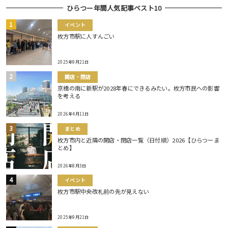
ひらつー年間人気記事ベスト10
イベント
枚方市駅に人すんごい
2025年9月21日
開店・閉店
京橋の南に新駅が2028年春にできるみたい。枚方市民への影響
を考える
2026年4月11日
まとめ
枚方市内と近隣の開店・閉店一覧（日付順）2026【ひらつーま
とめ】
2026年8月3日
イベント
枚方市駅中央改札前の先が見えない
2025年9月21日