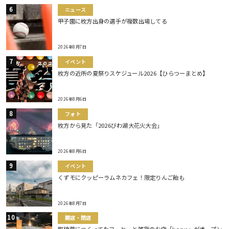
ニュース
甲子園に枚方出身の選手が複数出場してる
2026年8月7日
イベント
枚方の近所の夏祭りスケジュール2026【ひらつーまとめ】
2026年8月6日
フォト
枚方から見た「2026びわ湖大花火大会」
2026年8月6日
イベント
くずモにクッピーラムネカフェ！限定りんご飴も
2026年8月7日
開店・閉店