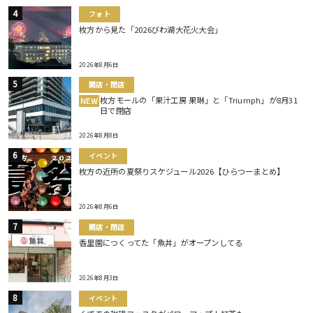
フォト
枚方から見た「2026びわ湖大花火大会」
2026年8月6日
開店・閉店
枚方モールの「果汁工房 果琳」と「Triumph」が8月31
NEW
日で閉店
2026年8月8日
イベント
枚方の近所の夏祭りスケジュール2026【ひらつーまとめ】
2026年8月6日
開店・閉店
香里園につくってた「魚丼」がオープンしてる
2026年8月3日
イベント