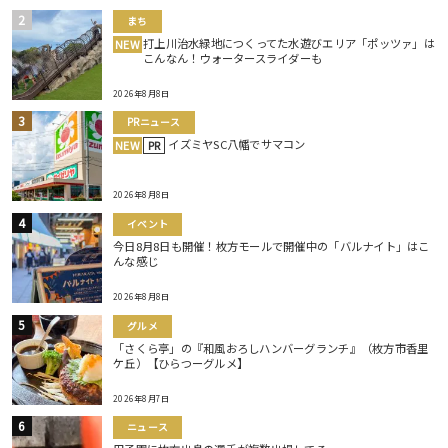
まち
打上川治水緑地につくってた水遊びエリア「ポッツァ」は
NEW
こんなん！ウォータースライダーも
2026年8月8日
PRニュース
イズミヤSC八幡でサマコン
NEW
PR
2026年8月8日
イベント
今日8月8日も開催！枚方モールで開催中の「バルナイト」はこ
んな感じ
2026年8月8日
グルメ
「さくら亭」の『和風おろしハンバーグランチ』（枚方市香里
ケ丘）【ひらつーグルメ】
2026年8月7日
ニュース