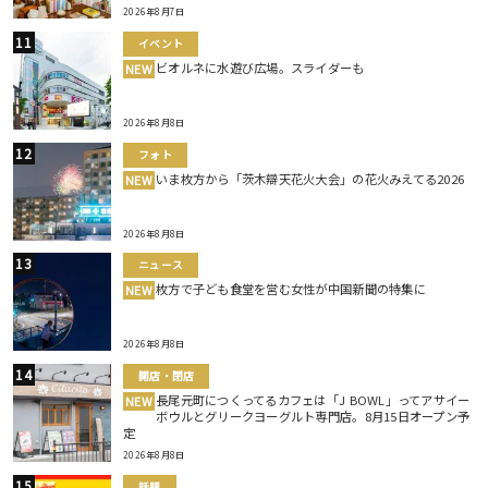
2026年8月7日
イベント
ビオルネに水遊び広場。スライダーも
NEW
2026年8月8日
フォト
いま枚方から「茨木辯天花火大会」の花火みえてる2026
NEW
2026年8月8日
ニュース
枚方で子ども食堂を営む女性が中国新聞の特集に
NEW
2026年8月8日
開店・閉店
長尾元町につくってるカフェは「J BOWL」ってアサイー
NEW
ボウルとグリークヨーグルト専門店。8月15日オープン予
定
2026年8月8日
話題