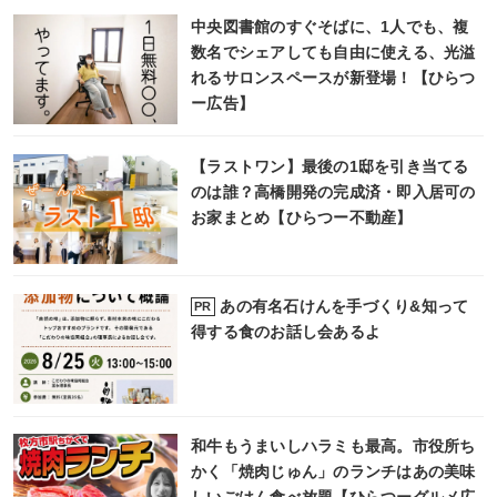
中央図書館のすぐそばに、1人でも、複
数名でシェアしても自由に使える、光溢
れるサロンスペースが新登場！【ひらつ
ー広告】
【ラストワン】最後の1邸を引き当てる
のは誰？高橋開発の完成済・即入居可の
お家まとめ【ひらつー不動産】
あの有名石けんを手づくり&知って
PR
得する食のお話し会あるよ
和牛もうまいしハラミも最高。市役所ち
かく「焼肉じゅん」のランチはあの美味