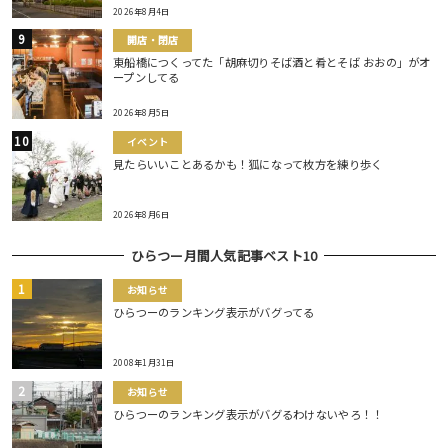
2026年8月4日
開店・閉店
東船橋につくってた「胡麻切りそば酒と肴とそば おおの」がオ
ープンしてる
2026年8月5日
イベント
見たらいいことあるかも！狐になって枚方を練り歩く
2026年8月6日
ひらつー月間人気記事ベスト10
お知らせ
ひらつーのランキング表示がバグってる
2008年1月31日
お知らせ
ひらつーのランキング表示がバグるわけないやろ！！