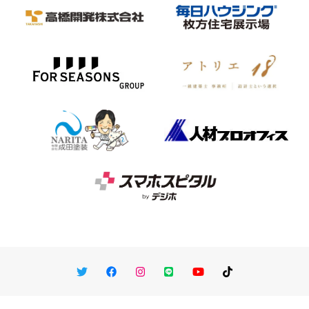
Twitter
Facebook
Instagram
LINE
You Tube
TikTok