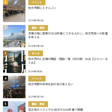
イベント
枚方市駅に人すんごい
2025年9月21日
開店・閉店
京橋の南に新駅が2028年春にできるみたい。枚方市民への影響
を考える
2026年4月11日
まとめ
枚方市内と近隣の開店・閉店一覧（日付順）2026【ひらつーま
とめ】
2026年8月3日
イベント
枚方市駅中央改札前の先が見えない
2025年9月21日
開店・閉店
宮之阪のイズミヤSC枚方が2026年春で閉館