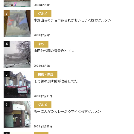
2008年2月1日
グルメ
小倉山荘のチョコあられがおいしい＜枚方グルメ＞
2008年2月9日
まち
山田池公園の雪景色とアレ
2008年2月9日
開店・閉店
１号線の珈琲館が改装してた
2008年2月11日
グルメ
るーほんだのカレーがウマイ＜枚方グルメ＞
2008年2月17日