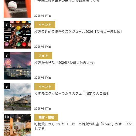
甲子園に枚方出身の選手が複数出場してる
2026年8月7日
イベント
枚方の近所の夏祭りスケジュール2026【ひらつーまとめ】
2026年8月6日
フォト
枚方から見た「2026びわ湖大花火大会」
2026年8月6日
イベント
くずモにクッピーラムネカフェ！限定りんご飴も
2026年8月7日
開店・閉店
町楠葉につくってたコーヒーと雑貨のお店「koru;」がオープン
してる