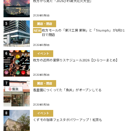
枚方から見た「2026びわ湖大花火大会」
2026年8月6日
開店・閉店
枚方モールの「果汁工房 果琳」と「Triumph」が8月31
NEW
日で閉店
2026年8月8日
イベント
枚方の近所の夏祭りスケジュール2026【ひらつーまとめ】
2026年8月6日
開店・閉店
香里園につくってた「魚丼」がオープンしてる
2026年8月3日
イベント
くずモの珈琲フェスタがパワーアップ！紅茶も