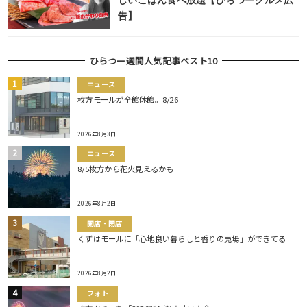
しいごはん食べ放題【ひらつーグルメ広
告】
ひらつー週間人気記事ベスト10
ニュース
枚方モールが全館休館。8/26
2026年8月3日
ニュース
8/5枚方から花火見えるかも
2026年8月2日
開店・閉店
くずはモールに「心地良い暮らしと香りの売場」ができてる
2026年8月2日
フォト