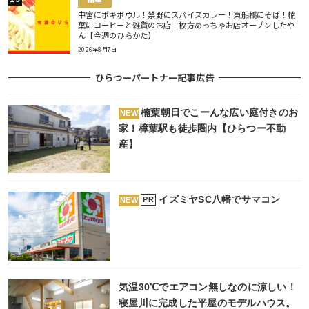
中宮にポキボウル！禁野にスパイスカレー！東船橋にそば！楠
葉にコーヒーと雑貨のお店！枚方めっちゃお店オープンしたや
ん【今週のひらかた】
2026年8月7日
ひらつーパートナー記事広告
楠葉朝日でこーんな広い庭付きのお
NEW
家！樟葉駅も徒歩圏内【ひらつー不動
産】
イズミヤSC八幡でサマコン
PR
NEW
気温30℃でエアコン無しなのに涼しい！
寝屋川に完成した平屋のモデルハウス。