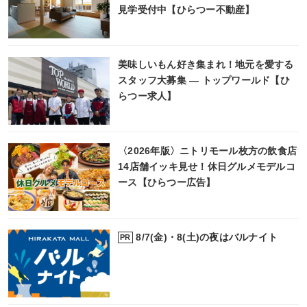
見学受付中【ひらつー不動産】
美味しいもん好き集まれ！地元を愛する
スタッフ大募集 ― トップワールド【ひ
らつー求人】
〈2026年版〉ニトリモール枚方の飲食店
14店舗イッキ見せ！休日グルメモデルコ
ース【ひらつー広告】
8/7(金)・8(土)の夜はバルナイト
PR