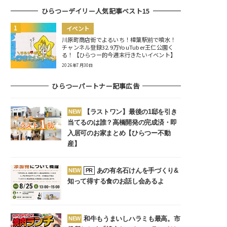
ひらつーデイリー人気記事ベスト15
イベント
川原町商店街でよるいち！樟葉駅前で噴水！
チャンネル登録32.9万YouTuber王仁公園く
る！【ひらつー的今週末行きたいイベント】
2026年7月30日
ひらつーパートナー記事広告
【ラストワン】最後の1邸を引き
NEW
当てるのは誰？高橋開発の完成済・即
入居可のお家まとめ【ひらつー不動
産】
あの有名石けんを手づくり&
NEW
PR
知って得する食のお話し会あるよ
和牛もうまいしハラミも最高。市
NEW