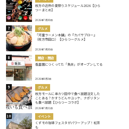
枚方の近所の夏祭りスケジュール2026【ひら
つーまとめ】
2026年7月30日
グルメ
「河童ラーメン本舗」の『カパサブロー』
（枚方市田口）【ひらつーグルメ】
2026年7月30日
開店・閉店
香里園につくってた「魚丼」がオープンしてる
2026年8月3日
グルメ
枚方モールに串カツ田中で食べ放題注文した
ことある？かすうどんやユッケ、ナポリタン
も食べ放題【ひらつーコラボ】
2026年7月31日
イベント
くずモの珈琲フェスタがパワーアップ！紅茶
も