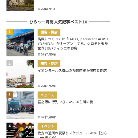
2026年8月4日
ひらつー月間人気記事ベスト10
開店・閉店
高槻につくってた「HALO, patissier KAORU
YOSHIDA」がオープンしてる。シロモト出身
世界3位パティシエのお店
2026年7月26日
開店・閉店
イオンモール久御山の複数店舗が開店＆閉店
2026年7月29日
ニュース
宮之阪に行列できてた。あら川の桃
2026年7月10日
イベント
枚方の近所の夏祭りスケジュール2026【ひら
つーまとめ】