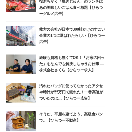
役所ちかく「焼肉じゅん」のランチは
あの美味しいごはん食べ放題【ひらつ
ーグルメ広告】
枚方の会社が日本で300社だけのすごい
企業の1つに選ばれたらしい【ひらつー
広告】
経験も資格も無くてOK！『お家の困っ
た』をなんでも解決しちゃうお仕事 ―
株式会社さくら【ひらつー求人】
汚れたバッグに使ってなかったアクセ
や時計が55万円で売れた！一番高値が
ついたのは…【ひらつー広告】
そうだ、平屋を建てよう。高級食パン
で。【ひらつー不動産】