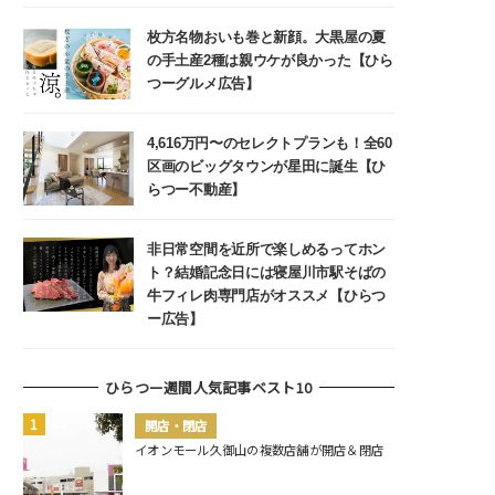
枚方名物おいも巻と新顔。大黒屋の夏
の手土産2種は親ウケが良かった【ひら
つーグルメ広告】
4,616万円〜のセレクトプランも！全60
区画のビッグタウンが星田に誕生【ひ
らつー不動産】
非日常空間を近所で楽しめるってホン
ト？結婚記念日には寝屋川市駅そばの
牛フィレ肉専門店がオススメ【ひらつ
ー広告】
ひらつー週間人気記事ベスト10
開店・閉店
イオンモール久御山の複数店舗が開店＆閉店