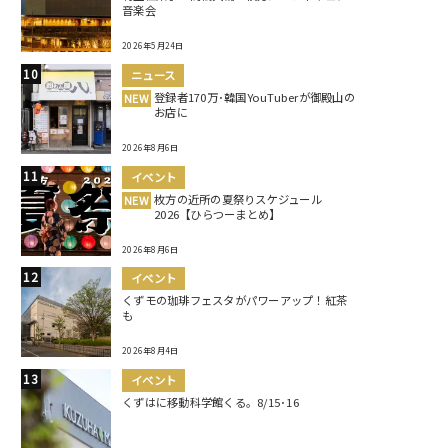
音楽会
2026年5月24日
ニュース
登録者170万･韓国YouTuberが御殿山の
NEW
お店に
2026年8月6日
イベント
枚方の近所の夏祭りスケジュール
NEW
2026【ひらつーまとめ】
2026年8月6日
イベント
くずモの珈琲フェスタがパワーアップ！紅茶
も
2026年8月4日
イベント
くずはに移動科学館くる。8/15･16