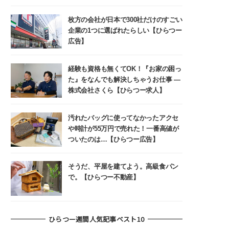
枚方の会社が日本で300社だけのすごい
企業の1つに選ばれたらしい【ひらつー
広告】
経験も資格も無くてOK！『お家の困っ
た』をなんでも解決しちゃうお仕事 ―
株式会社さくら【ひらつー求人】
汚れたバッグに使ってなかったアクセ
や時計が55万円で売れた！一番高値が
ついたのは…【ひらつー広告】
そうだ、平屋を建てよう。高級食パン
で。【ひらつー不動産】
ひらつー週間人気記事ベスト10