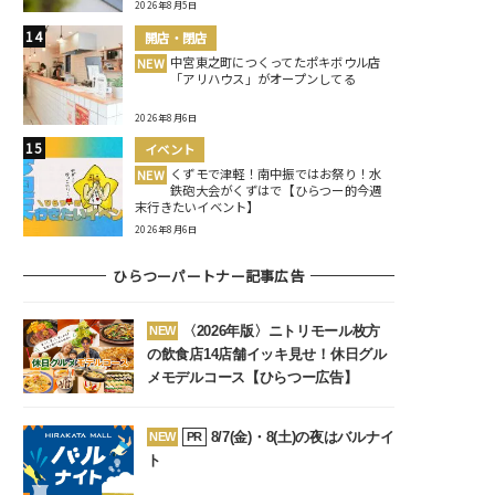
2026年8月5日
開店・閉店
中宮東之町につくってたポキボウル店
NEW
「アリハウス」がオープンしてる
2026年8月6日
イベント
くずモで津軽！南中振ではお祭り！水
NEW
鉄砲大会がくずはで【ひらつー的今週
末行きたいイベント】
2026年8月6日
ひらつーパートナー記事広告
〈2026年版〉ニトリモール枚方
NEW
の飲食店14店舗イッキ見せ！休日グル
メモデルコース【ひらつー広告】
8/7(金)・8(土)の夜はバルナイ
NEW
PR
ト