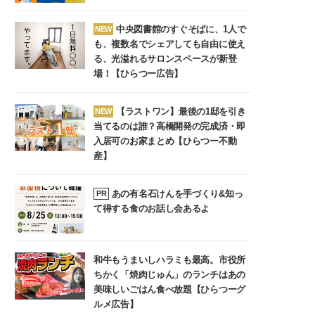
中央図書館のすぐそばに、1人で
NEW
も、複数名でシェアしても自由に使え
る、光溢れるサロンスペースが新登
場！【ひらつー広告】
【ラストワン】最後の1邸を引き
NEW
当てるのは誰？高橋開発の完成済・即
入居可のお家まとめ【ひらつー不動
産】
あの有名石けんを手づくり&知っ
PR
て得する食のお話し会あるよ
和牛もうまいしハラミも最高。市役所
ちかく「焼肉じゅん」のランチはあの
美味しいごはん食べ放題【ひらつーグ
ルメ広告】