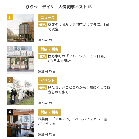
ひらつーデイリー人気記事ベスト15
ニュース
京都のはちみつ専門店がくずモに。3日
NEW
間限定
2026年8月6日
開店・閉店
牧野本町の「フルーツショップ日高」
NEW
が8月末で閉店
2026年8月6日
イベント
見たらいいことあるかも！狐になって枚
NEW
方を練り歩く
2026年8月6日
開店・閉店
西禁野に「SUNZEN」ってスパイスカレー店
ができてる
2026年8月5日