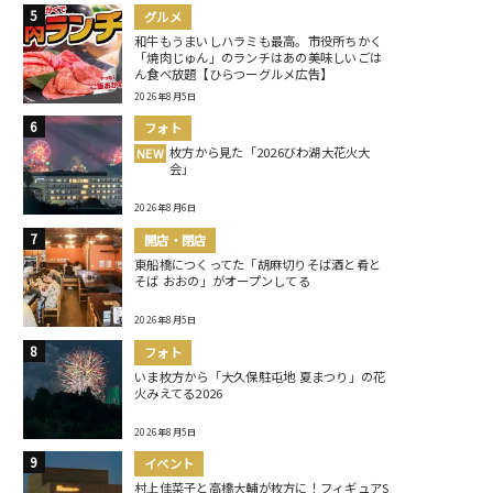
グルメ
和牛もうまいしハラミも最高。市役所ちかく
「焼肉じゅん」のランチはあの美味しいごは
ん食べ放題【ひらつーグルメ広告】
2026年8月5日
フォト
枚方から見た「2026びわ湖大花火大
NEW
会」
2026年8月6日
開店・閉店
東船橋につくってた「胡麻切りそば酒と肴と
そば おおの」がオープンしてる
2026年8月5日
フォト
いま枚方から「大久保駐屯地 夏まつり」の花
火みえてる2026
2026年8月5日
イベント
村上佳菜子と高橋大輔が枚方に！フィギュアS