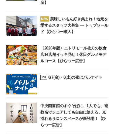
産】
美味しいもん好き集まれ！地元を
NEW
愛するスタッフ大募集 ― トップワール
ド【ひらつー求人】
〈2026年版〉ニトリモール枚方の飲食
店14店舗イッキ見せ！休日グルメモデ
ルコース【ひらつー広告】
8/7(金)・8(土)の夜はバルナイト
PR
中央図書館のすぐそばに、1人でも、複
数名でシェアしても自由に使える、光
溢れるサロンスペースが新登場！【ひ
らつー広告】