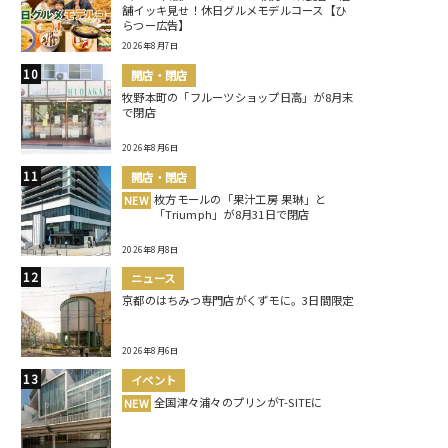
舗イッキ見せ！休日グルメモデルコース【ひ
らつー広告】
2026年8月7日
開店・閉店
牧野本町の「フルーツショップ日高」が8月末
で閉店
2026年8月6日
開店・閉店
枚方モールの「果汁工房 果琳」と
NEW
「Triumph」が8月31日で閉店
2026年8月8日
ニュース
京都のはちみつ専門店がくずモに。3日間限定
2026年8月6日
イベント
全国津々浦々のプリンがT-SITEに
NEW