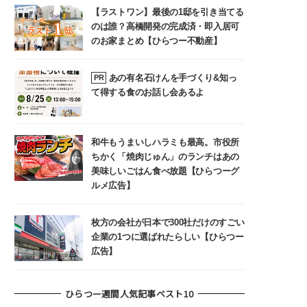
【ラストワン】最後の1邸を引き当てる
のは誰？高橋開発の完成済・即入居可
のお家まとめ【ひらつー不動産】
あの有名石けんを手づくり&知っ
PR
て得する食のお話し会あるよ
和牛もうまいしハラミも最高。市役所
ちかく「焼肉じゅん」のランチはあの
美味しいごはん食べ放題【ひらつーグ
ルメ広告】
枚方の会社が日本で300社だけのすごい
企業の1つに選ばれたらしい【ひらつー
広告】
ひらつー週間人気記事ベスト10