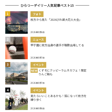
ひらつーデイリー人気記事ベスト15
フォト
枚方から見た「2026びわ湖大花火大会」
2026年8月6日
ニュース
甲子園に枚方出身の選手が複数出場してる
2026年8月7日
イベント
くずモにクッピーラムネカフェ！限定
NEW
りんご飴も
2026年8月7日
イベント
見たらいいことあるかも！狐になって枚方を
練り歩く
2026年8月6日