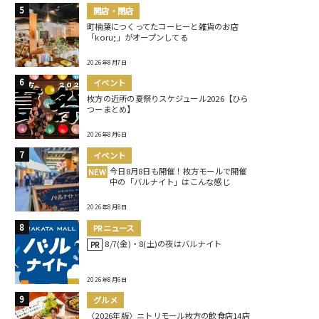
開店・閉店
町楠葉につくってたコーヒーと雑貨のお店
「koru;」がオープンしてる
2026年8月7日
イベント
枚方の近所の夏祭りスケジュール2026【ひら
つーまとめ】
2026年8月6日
イベント
今日8月8日も開催！枚方モールで開催
NEW
中の「バルナイト」はこんな感じ
2026年8月8日
PRニュース
8/7(金)・8(土)の夜はバルナイト
PR
2026年8月6日
グルメ
〈2026年版〉ニトリモール枚方の飲食店14店