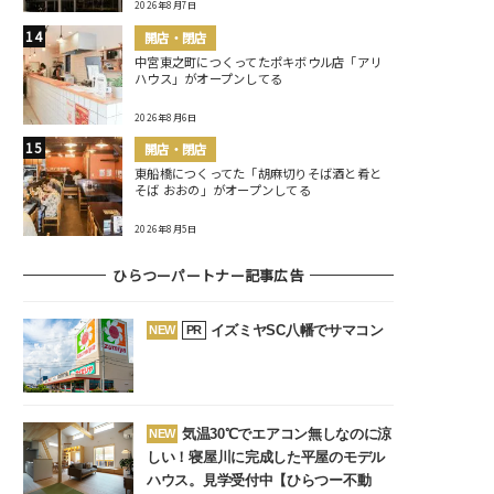
2026年8月7日
開店・閉店
中宮東之町につくってたポキボウル店「アリ
ハウス」がオープンしてる
2026年8月6日
開店・閉店
東船橋につくってた「胡麻切りそば酒と肴と
そば おおの」がオープンしてる
2026年8月5日
ひらつーパートナー記事広告
イズミヤSC八幡でサマコン
NEW
PR
気温30℃でエアコン無しなのに涼
NEW
しい！寝屋川に完成した平屋のモデル
ハウス。見学受付中【ひらつー不動