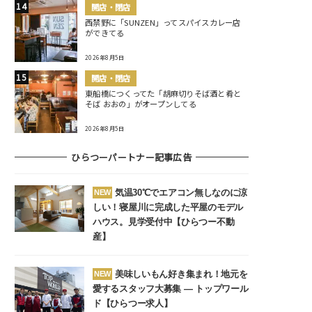
開店・閉店
西禁野に「SUNZEN」ってスパイスカレー店
ができてる
2026年8月5日
開店・閉店
東船橋につくってた「胡麻切りそば酒と肴と
そば おおの」がオープンしてる
2026年8月5日
ひらつーパートナー記事広告
気温30℃でエアコン無しなのに涼
NEW
しい！寝屋川に完成した平屋のモデル
ハウス。見学受付中【ひらつー不動
産】
美味しいもん好き集まれ！地元を
NEW
愛するスタッフ大募集 ― トップワール
ド【ひらつー求人】