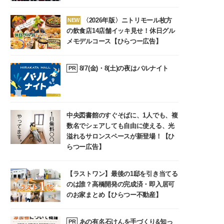
〈2026年版〉ニトリモール枚方
NEW
の飲食店14店舗イッキ見せ！休日グル
メモデルコース【ひらつー広告】
8/7(金)・8(土)の夜はバルナイト
PR
中央図書館のすぐそばに、1人でも、複
数名でシェアしても自由に使える、光
溢れるサロンスペースが新登場！【ひ
らつー広告】
【ラストワン】最後の1邸を引き当てる
のは誰？高橋開発の完成済・即入居可
のお家まとめ【ひらつー不動産】
あの有名石けんを手づくり&知っ
PR