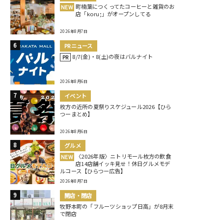
町楠葉につくってたコーヒーと雑貨のお
NEW
店「koru;」がオープンしてる
2026年8月7日
PRニュース
8/7(金)・8(土)の夜はバルナイト
PR
2026年8月6日
イベント
枚方の近所の夏祭りスケジュール2026【ひら
つーまとめ】
2026年8月6日
グルメ
〈2026年版〉ニトリモール枚方の飲食
NEW
店14店舗イッキ見せ！休日グルメモデ
ルコース【ひらつー広告】
2026年8月7日
開店・閉店
牧野本町の「フルーツショップ日高」が8月末
で閉店