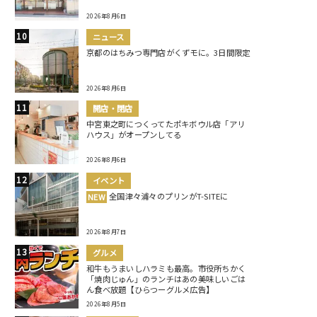
2026年8月6日
ニュース
京都のはちみつ専門店がくずモに。3日間限定
2026年8月6日
開店・閉店
中宮東之町につくってたポキボウル店「アリ
ハウス」がオープンしてる
2026年8月6日
イベント
全国津々浦々のプリンがT-SITEに
NEW
2026年8月7日
グルメ
和牛もうまいしハラミも最高。市役所ちかく
「焼肉じゅん」のランチはあの美味しいごは
ん食べ放題【ひらつーグルメ広告】
2026年8月5日