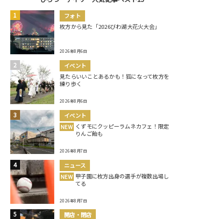
フォト
枚方から見た「2026びわ湖大花火大会」
2026年8月6日
イベント
見たらいいことあるかも！狐になって枚方を
練り歩く
2026年8月6日
イベント
くずモにクッピーラムネカフェ！限定
NEW
りんご飴も
2026年8月7日
ニュース
甲子園に枚方出身の選手が複数出場し
NEW
てる
2026年8月7日
開店・閉店