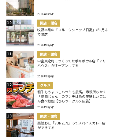
2026年8月6日
開店・閉店
牧野本町の「フルーツショップ日高」が8月末
で閉店
2026年8月6日
開店・閉店
中宮東之町につくってたポキボウル店「アリ
ハウス」がオープンしてる
2026年8月6日
グルメ
和牛もうまいしハラミも最高。市役所ちかく
「焼肉じゅん」のランチはあの美味しいごは
ん食べ放題【ひらつーグルメ広告】
2026年8月5日
開店・閉店
西禁野に「SUNZEN」ってスパイスカレー店
ができてる