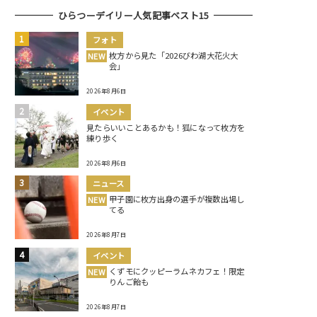
ひらつーデイリー人気記事ベスト15
フォト
枚方から見た「2026びわ湖大花火大
NEW
会」
2026年8月6日
イベント
見たらいいことあるかも！狐になって枚方を
練り歩く
2026年8月6日
ニュース
甲子園に枚方出身の選手が複数出場し
NEW
てる
2026年8月7日
イベント
くずモにクッピーラムネカフェ！限定
NEW
りんご飴も
2026年8月7日