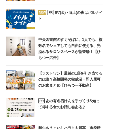
8/7(金)・8(土)の夜はバルナイ
NEW
PR
ト
中央図書館のすぐそばに、1人でも、複
数名でシェアしても自由に使える、光
溢れるサロンスペースが新登場！【ひ
らつー広告】
【ラストワン】最後の1邸を引き当てる
のは誰？高橋開発の完成済・即入居可
のお家まとめ【ひらつー不動産】
あの有名石けんを手づくり&知っ
PR
て得する食のお話し会あるよ
和牛もうまいしハラミも最高。市役所