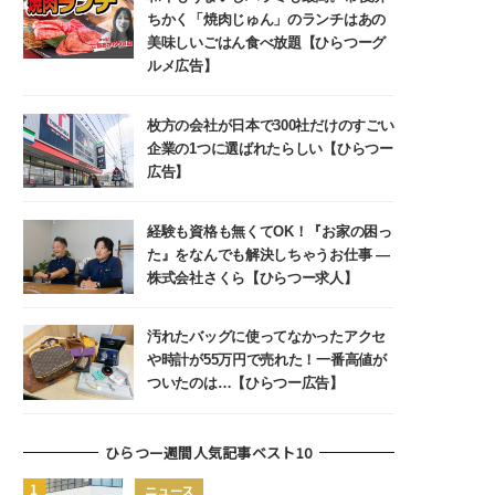
ちかく「焼肉じゅん」のランチはあの
美味しいごはん食べ放題【ひらつーグ
ルメ広告】
枚方の会社が日本で300社だけのすごい
企業の1つに選ばれたらしい【ひらつー
広告】
経験も資格も無くてOK！『お家の困っ
た』をなんでも解決しちゃうお仕事 ―
株式会社さくら【ひらつー求人】
汚れたバッグに使ってなかったアクセ
や時計が55万円で売れた！一番高値が
ついたのは…【ひらつー広告】
ひらつー週間人気記事ベスト10
ニュース