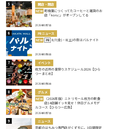
開店・閉店
町楠葉につくってたコーヒーと雑貨のお
NEW
店「koru;」がオープンしてる
2026年8月7日
PRニュース
8/7(金)・8(土)の夜はバルナイト
NEW
PR
2026年8月6日
イベント
枚方の近所の夏祭りスケジュール2026【ひら
つーまとめ】
2026年8月6日
グルメ
〈2026年版〉ニトリモール枚方の飲食
NEW
店14店舗イッキ見せ！休日グルメモデ
ルコース【ひらつー広告】
2026年8月7日
ニュース
京都のはちみつ専門店がくずモに。3日間限定