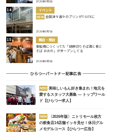
2026年8月5日
イベント
全国津々浦々のプリンがT-SITEに
NEW
2026年8月7日
開店・閉店
東船橋につくってた「胡麻切りそば酒と肴と
そば おおの」がオープンしてる
2026年8月5日
ひらつーパートナー記事広告
美味しいもん好き集まれ！地元を
NEW
愛するスタッフ大募集 ― トップワール
ド【ひらつー求人】
〈2026年版〉ニトリモール枚方
NEW
の飲食店14店舗イッキ見せ！休日グル
メモデルコース【ひらつー広告】