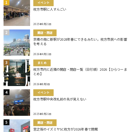
イベント
枚方市駅に人すんごい
2025年9月21日
開店・閉店
京橋の南に新駅が2028年春にできるみたい。枚方市民への影響
を考える
2026年4月11日
まとめ
枚方市内と近隣の開店・閉店一覧（日付順）2026【ひらつーま
とめ】
2026年8月3日
イベント
枚方市駅中央改札前の先が見えない
2025年9月21日
開店・閉店
宮之阪のイズミヤSC枚方が2026年春で閉館