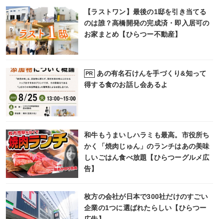
【ラストワン】最後の1邸を引き当てる
のは誰？高橋開発の完成済・即入居可の
お家まとめ【ひらつー不動産】
あの有名石けんを手づくり&知って
PR
得する食のお話し会あるよ
和牛もうまいしハラミも最高。市役所ち
かく「焼肉じゅん」のランチはあの美味
しいごはん食べ放題【ひらつーグルメ広
告】
枚方の会社が日本で300社だけのすごい
企業の1つに選ばれたらしい【ひらつー