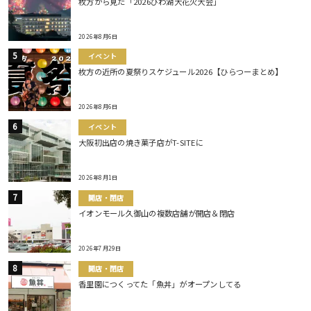
枚方から見た「2026びわ湖大花火大会」
2026年8月6日
イベント
枚方の近所の夏祭りスケジュール2026【ひらつーまとめ】
2026年8月6日
イベント
大阪初出店の焼き菓子店がT-SITEに
2026年8月1日
開店・閉店
イオンモール久御山の複数店舗が開店＆閉店
2026年7月29日
開店・閉店
香里園につくってた「魚丼」がオープンしてる