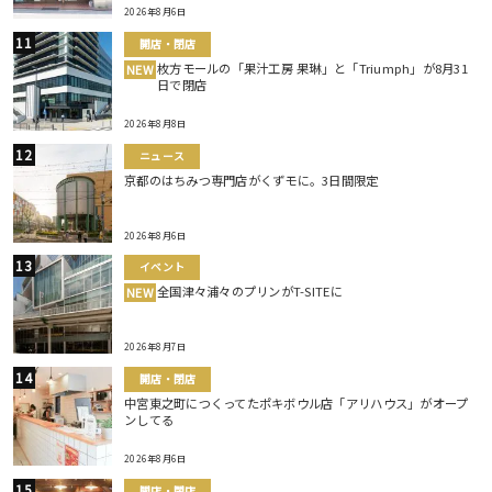
2026年8月6日
開店・閉店
枚方モールの「果汁工房 果琳」と「Triumph」が8月31
NEW
日で閉店
2026年8月8日
ニュース
京都のはちみつ専門店がくずモに。3日間限定
2026年8月6日
イベント
全国津々浦々のプリンがT-SITEに
NEW
2026年8月7日
開店・閉店
中宮東之町につくってたポキボウル店「アリハウス」がオープ
ンしてる
2026年8月6日
開店・閉店