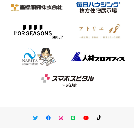
Twitter
Facebook
Instagram
LINE
You Tube
TikTok