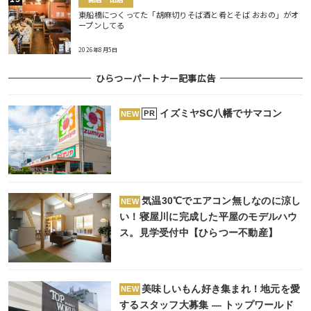
東船橋につくってた「胡麻切りそば酒と肴とそば おおの」がオ
ープンしてる
2026年8月5日
ひらつーパートナー記事広告
イズミヤSC八幡でサマコン
PR
NEW
気温30℃でエアコン無しなのに涼し
NEW
い！寝屋川に完成した平屋のモデルハウ
ス。見学受付中【ひらつー不動産】
美味しいもん好き集まれ！地元を愛
NEW
するスタッフ大募集 ― トップワールド