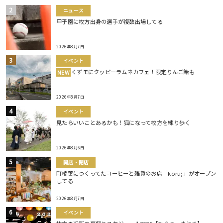
ニュース
甲子園に枚方出身の選手が複数出場してる
2026年8月7日
イベント
くずモにクッピーラムネカフェ！限定りんご飴も
NEW
2026年8月7日
イベント
見たらいいことあるかも！狐になって枚方を練り歩く
2026年8月6日
開店・閉店
町楠葉につくってたコーヒーと雑貨のお店「koru;」がオープン
してる
2026年8月7日
イベント