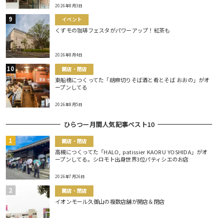
2026年8月3日
イベント
くずモの珈琲フェスタがパワーアップ！紅茶も
2026年8月4日
開店・閉店
東船橋につくってた「胡麻切りそば酒と肴とそば おおの」がオ
ープンしてる
2026年8月5日
ひらつー月間人気記事ベスト10
開店・閉店
高槻につくってた「HALO, patissier KAORU YOSHIDA」がオ
ープンしてる。シロモト出身世界3位パティシエのお店
2026年7月26日
開店・閉店
イオンモール久御山の複数店舗が開店＆閉店