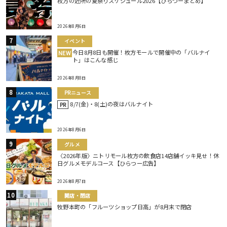
枚方の近所の夏祭りスケジュール2026【ひらつーまとめ】
2026年8月6日
イベント
今日8月8日も開催！枚方モールで開催中の「バルナイ
NEW
ト」はこんな感じ
2026年8月8日
PRニュース
8/7(金)・8(土)の夜はバルナイト
PR
2026年8月6日
グルメ
〈2026年版〉ニトリモール枚方の飲食店14店舗イッキ見せ！休
日グルメモデルコース【ひらつー広告】
2026年8月7日
開店・閉店
牧野本町の「フルーツショップ日高」が8月末で閉店