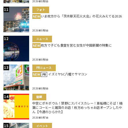
2026年8月8日
フォト
いま枚方から「茨木辯天花火大会」の花火みえてる2026
NEW
2026年8月8日
ニュース
枚方で子ども食堂を営む女性が中国新聞の特集に
NEW
2026年8月8日
PRニュース
イズミヤSC八幡でサマコン
NEW
PR
2026年8月8日
話題
中宮にポキボウル！禁野にスパイスカレー！東船橋にそば！楠
葉にコーヒーと雑貨のお店！枚方めっちゃお店オープンしたや
ん【今週のひらかた】
2026年8月7日
イベント