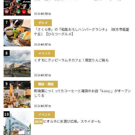
2026年8月6日
グルメ
「さくら亭」の『和風おろしハンバーグランチ』（枚方市香里
ケ丘）【ひらつーグルメ】
2026年8月7日
イベント
くずモにクッピーラムネカフェ！限定りんご飴も
2026年8月7日
開店・閉店
町楠葉につくってたコーヒーと雑貨のお店「koru;」がオープン
してる
2026年8月7日
イベント
ビオルネに水遊び広場。スライダーも
NEW