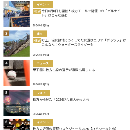
イベント
今日8月8日も開催！枚方モールで開催中の「バルナイ
NEW
ト」はこんな感じ
2026年8月8日
まち
打上川治水緑地につくってた水遊びエリア「ポッツァ」は
NEW
こんなん！ウォータースライダーも
2026年8月8日
ニュース
甲子園に枚方出身の選手が複数出場してる
2026年8月7日
フォト
枚方から見た「2026びわ湖大花火大会」
2026年8月6日
イベント
枚方の近所の夏祭りスケジュール2026【ひらつーまとめ】