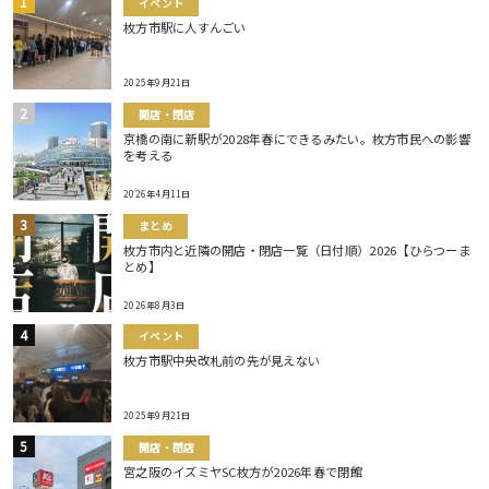
イベント
枚方市駅に人すんごい
2025年9月21日
開店・閉店
京橋の南に新駅が2028年春にできるみたい。枚方市民への影響
を考える
2026年4月11日
まとめ
枚方市内と近隣の開店・閉店一覧（日付順）2026【ひらつーま
とめ】
2026年8月3日
イベント
枚方市駅中央改札前の先が見えない
2025年9月21日
開店・閉店
宮之阪のイズミヤSC枚方が2026年春で閉館