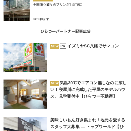
全国津々浦々のプリンがT-SITEに
2026年8月7日
ひらつーパートナー記事広告
イズミヤSC八幡でサマコン
PR
NEW
気温30℃でエアコン無しなのに涼し
NEW
い！寝屋川に完成した平屋のモデルハウ
ス。見学受付中【ひらつー不動産】
美味しいもん好き集まれ！地元を愛する
スタッフ大募集 ― トップワールド【ひ