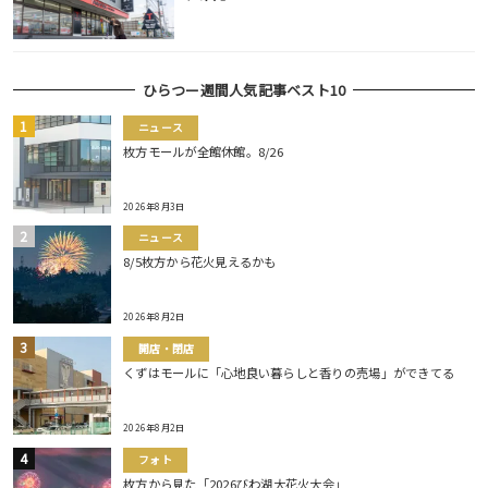
ひらつー週間人気記事ベスト10
ニュース
枚方モールが全館休館。8/26
2026年8月3日
ニュース
8/5枚方から花火見えるかも
2026年8月2日
開店・閉店
くずはモールに「心地良い暮らしと香りの売場」ができてる
2026年8月2日
フォト
枚方から見た「2026びわ湖大花火大会」