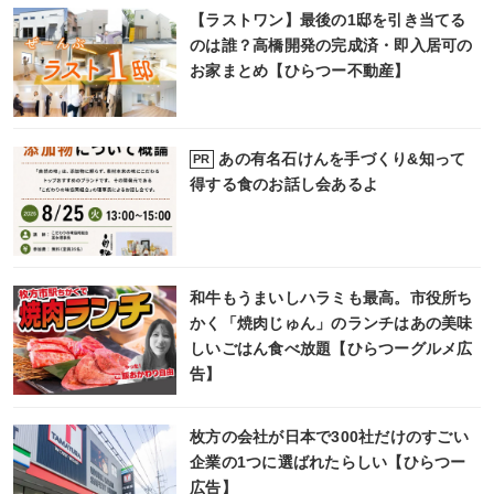
【ラストワン】最後の1邸を引き当てる
のは誰？高橋開発の完成済・即入居可の
お家まとめ【ひらつー不動産】
あの有名石けんを手づくり&知って
PR
得する食のお話し会あるよ
和牛もうまいしハラミも最高。市役所ち
かく「焼肉じゅん」のランチはあの美味
しいごはん食べ放題【ひらつーグルメ広
告】
枚方の会社が日本で300社だけのすごい
企業の1つに選ばれたらしい【ひらつー
広告】