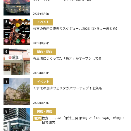
2026年8月6日
イベント
枚方の近所の夏祭りスケジュール2026【ひらつーまとめ】
2026年8月6日
開店・閉店
香里園につくってた「魚丼」がオープンしてる
2026年8月3日
イベント
くずモの珈琲フェスタがパワーアップ！紅茶も
2026年8月4日
開店・閉店
枚方モールの「果汁工房 果琳」と「Triumph」が8月31
NEW
日で閉店