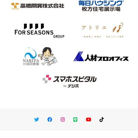
Twitter
Facebook
Instagram
LINE
You Tube
TikTok