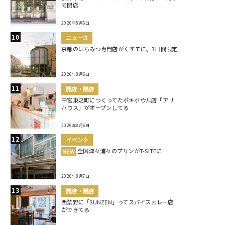
で閉店
2026年8月6日
ニュース
京都のはちみつ専門店がくずモに。3日間限定
2026年8月6日
開店・閉店
中宮東之町につくってたポキボウル店「アリ
ハウス」がオープンしてる
2026年8月6日
イベント
全国津々浦々のプリンがT-SITEに
NEW
2026年8月7日
開店・閉店
西禁野に「SUNZEN」ってスパイスカレー店
ができてる