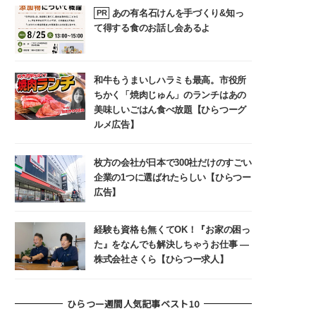
あの有名石けんを手づくり&知っ
PR
て得する食のお話し会あるよ
和牛もうまいしハラミも最高。市役所
ちかく「焼肉じゅん」のランチはあの
美味しいごはん食べ放題【ひらつーグ
ルメ広告】
枚方の会社が日本で300社だけのすごい
企業の1つに選ばれたらしい【ひらつー
広告】
経験も資格も無くてOK！『お家の困っ
た』をなんでも解決しちゃうお仕事 ―
株式会社さくら【ひらつー求人】
ひらつー週間人気記事ベスト10