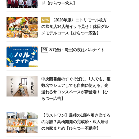
ド【ひらつー求人】
〈2026年版〉ニトリモール枚方
NEW
の飲食店14店舗イッキ見せ！休日グル
メモデルコース【ひらつー広告】
8/7(金)・8(土)の夜はバルナイト
PR
中央図書館のすぐそばに、1人でも、複
数名でシェアしても自由に使える、光
溢れるサロンスペースが新登場！【ひ
らつー広告】
【ラストワン】最後の1邸を引き当てる
のは誰？高橋開発の完成済・即入居可
のお家まとめ【ひらつー不動産】