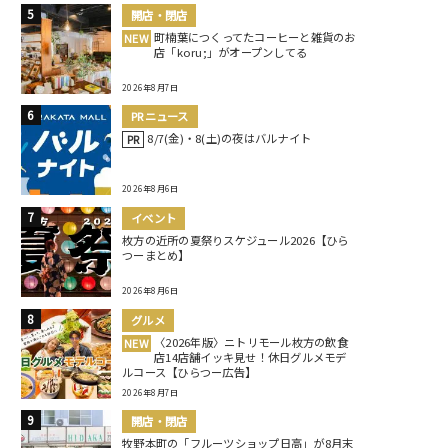
開店・閉店
町楠葉につくってたコーヒーと雑貨のお
NEW
店「koru;」がオープンしてる
2026年8月7日
PRニュース
8/7(金)・8(土)の夜はバルナイト
PR
2026年8月6日
イベント
枚方の近所の夏祭りスケジュール2026【ひら
つーまとめ】
2026年8月6日
グルメ
〈2026年版〉ニトリモール枚方の飲食
NEW
店14店舗イッキ見せ！休日グルメモデ
ルコース【ひらつー広告】
2026年8月7日
開店・閉店
牧野本町の「フルーツショップ日高」が8月末