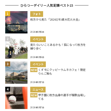
ひらつーデイリー人気記事ベスト15
フォト
枚方から見た「2026びわ湖大花火大会」
2026年8月6日
イベント
見たらいいことあるかも！狐になって枚方を
練り歩く
2026年8月6日
イベント
くずモにクッピーラムネカフェ！限定
NEW
りんご飴も
2026年8月7日
ニュース
甲子園に枚方出身の選手が複数出場し
NEW
てる
2026年8月7日