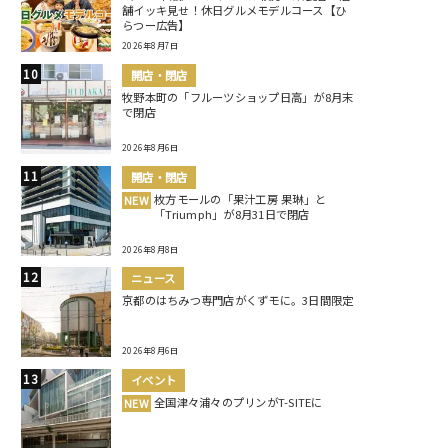
舗イッキ見せ！休日グルメモデルコース【ひ
らつー広告】
2026年8月7日
開店・閉店
牧野本町の「フルーツショップ日高」が8月末
で閉店
2026年8月6日
開店・閉店
枚方モールの「果汁工房 果琳」と
NEW
「Triumph」が8月31日で閉店
2026年8月8日
ニュース
京都のはちみつ専門店がくずモに。3日間限定
2026年8月6日
イベント
全国津々浦々のプリンがT-SITEに
NEW