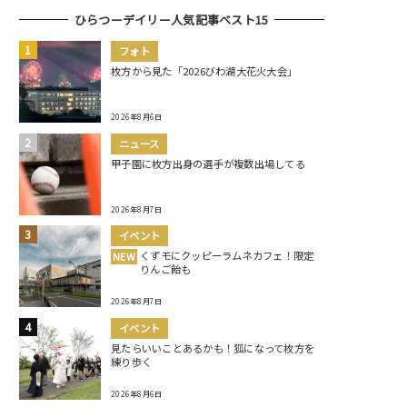
ひらつーデイリー人気記事ベスト15
フォト
枚方から見た「2026びわ湖大花火大会」
2026年8月6日
ニュース
甲子園に枚方出身の選手が複数出場してる
2026年8月7日
イベント
くずモにクッピーラムネカフェ！限定
NEW
りんご飴も
2026年8月7日
イベント
見たらいいことあるかも！狐になって枚方を
練り歩く
2026年8月6日