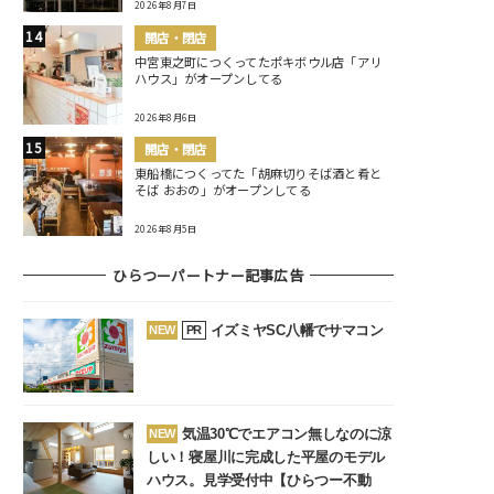
2026年8月7日
開店・閉店
中宮東之町につくってたポキボウル店「アリ
ハウス」がオープンしてる
2026年8月6日
開店・閉店
東船橋につくってた「胡麻切りそば酒と肴と
そば おおの」がオープンしてる
2026年8月5日
ひらつーパートナー記事広告
イズミヤSC八幡でサマコン
NEW
PR
気温30℃でエアコン無しなのに涼
NEW
しい！寝屋川に完成した平屋のモデル
ハウス。見学受付中【ひらつー不動