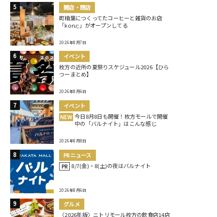
開店・閉店
町楠葉につくってたコーヒーと雑貨のお店
「koru;」がオープンしてる
2026年8月7日
イベント
枚方の近所の夏祭りスケジュール2026【ひら
つーまとめ】
2026年8月6日
イベント
今日8月8日も開催！枚方モールで開催
NEW
中の「バルナイト」はこんな感じ
2026年8月8日
PRニュース
8/7(金)・8(土)の夜はバルナイト
PR
2026年8月6日
グルメ
〈2026年版〉ニトリモール枚方の飲食店14店