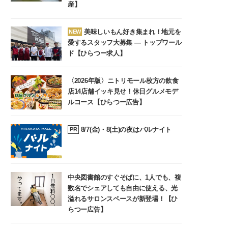
産】
美味しいもん好き集まれ！地元を
NEW
愛するスタッフ大募集 ― トップワール
ド【ひらつー求人】
〈2026年版〉ニトリモール枚方の飲食
店14店舗イッキ見せ！休日グルメモデ
ルコース【ひらつー広告】
8/7(金)・8(土)の夜はバルナイト
PR
中央図書館のすぐそばに、1人でも、複
数名でシェアしても自由に使える、光
溢れるサロンスペースが新登場！【ひ
らつー広告】