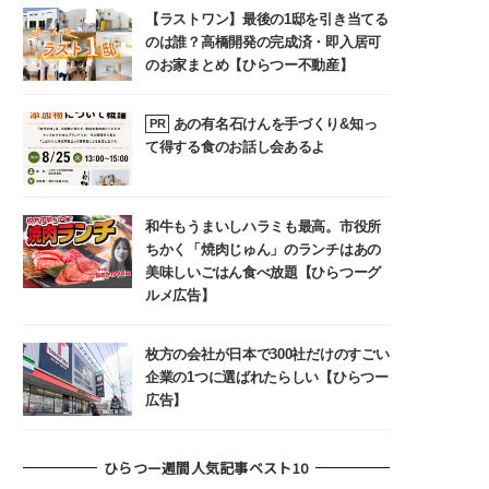
【ラストワン】最後の1邸を引き当てる
のは誰？高橋開発の完成済・即入居可
のお家まとめ【ひらつー不動産】
あの有名石けんを手づくり&知っ
PR
て得する食のお話し会あるよ
和牛もうまいしハラミも最高。市役所
ちかく「焼肉じゅん」のランチはあの
美味しいごはん食べ放題【ひらつーグ
ルメ広告】
枚方の会社が日本で300社だけのすごい
企業の1つに選ばれたらしい【ひらつー
広告】
ひらつー週間人気記事ベスト10