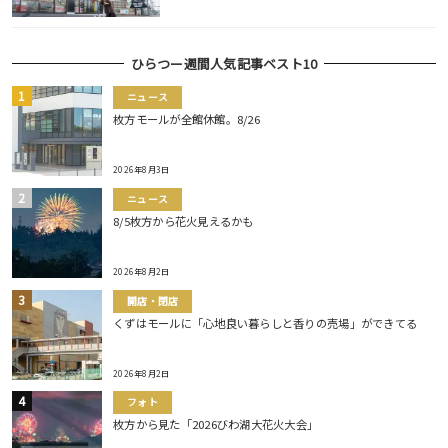
ひらつー週間人気記事ベスト10
ニュース
枚方モールが全館休館。8/26
2026年8月3日
ニュース
8/5枚方から花火見えるかも
2026年8月2日
開店・閉店
くずはモールに「心地良い暮らしと香りの売場」ができてる
2026年8月2日
フォト
枚方から見た「2026びわ湖大花火大会」