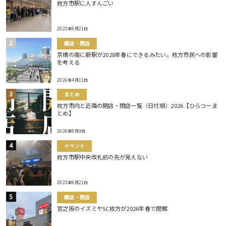
枚方市駅に人すんごい
2025年9月21日
開店・閉店
京橋の南に新駅が2028年春にできるみたい。枚方市民への影響
を考える
2026年4月11日
まとめ
枚方市内と近隣の開店・閉店一覧（日付順）2026【ひらつーま
とめ】
2026年8月3日
イベント
枚方市駅中央改札前の先が見えない
2025年9月21日
開店・閉店
宮之阪のイズミヤSC枚方が2026年春で閉館