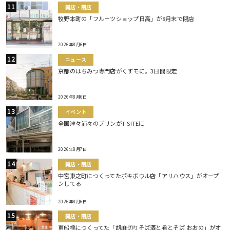
開店・閉店
牧野本町の「フルーツショップ日高」が8月末で閉店
2026年8月6日
ニュース
京都のはちみつ専門店がくずモに。3日間限定
2026年8月6日
イベント
全国津々浦々のプリンがT-SITEに
2026年8月7日
開店・閉店
中宮東之町につくってたポキボウル店「アリハウス」がオープ
ンしてる
2026年8月6日
開店・閉店
東船橋につくってた「胡麻切りそば酒と肴とそば おおの」がオ