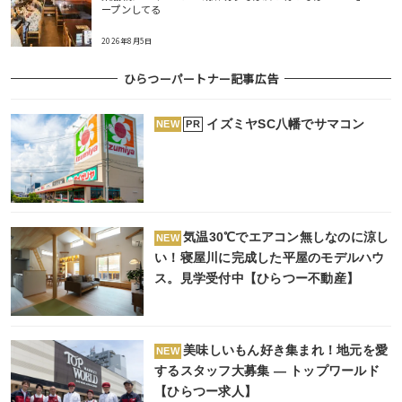
ープンしてる
2026年8月5日
ひらつーパートナー記事広告
イズミヤSC八幡でサマコン
PR
NEW
気温30℃でエアコン無しなのに涼し
NEW
い！寝屋川に完成した平屋のモデルハウ
ス。見学受付中【ひらつー不動産】
美味しいもん好き集まれ！地元を愛
NEW
するスタッフ大募集 ― トップワールド
【ひらつー求人】