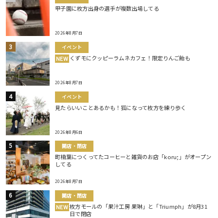
甲子園に枚方出身の選手が複数出場してる
2026年8月7日
イベント
くずモにクッピーラムネカフェ！限定りんご飴も
NEW
2026年8月7日
イベント
見たらいいことあるかも！狐になって枚方を練り歩く
2026年8月6日
開店・閉店
町楠葉につくってたコーヒーと雑貨のお店「koru;」がオープン
してる
2026年8月7日
開店・閉店
枚方モールの「果汁工房 果琳」と「Triumph」が8月31
NEW
日で閉店