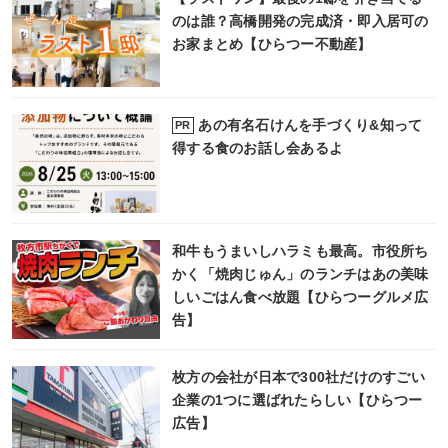
のは誰？高橋開発の完成済・即入居可の
お家まとめ【ひらつー不動産】
あの有名石けんを手づくり&知って
PR
得する食のお話し会あるよ
和牛もうまいしハラミも最高。市役所ち
かく「焼肉じゅん」のランチはあの美味
しいごはん食べ放題【ひらつーグルメ広
告】
枚方の会社が日本で300社だけのすごい
企業の1つに選ばれたらしい【ひらつー
広告】