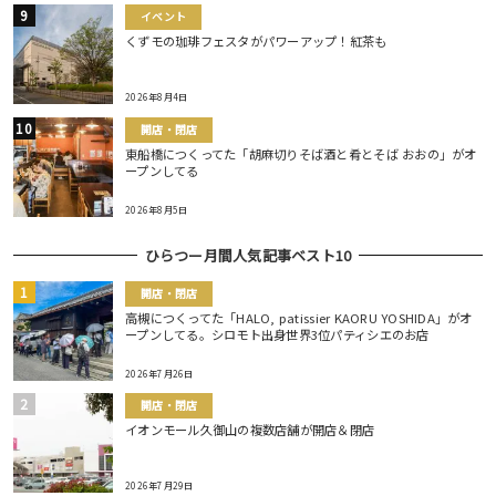
イベント
くずモの珈琲フェスタがパワーアップ！紅茶も
2026年8月4日
開店・閉店
東船橋につくってた「胡麻切りそば酒と肴とそば おおの」がオ
ープンしてる
2026年8月5日
ひらつー月間人気記事ベスト10
開店・閉店
高槻につくってた「HALO, patissier KAORU YOSHIDA」がオ
ープンしてる。シロモト出身世界3位パティシエのお店
2026年7月26日
開店・閉店
イオンモール久御山の複数店舗が開店＆閉店
2026年7月29日