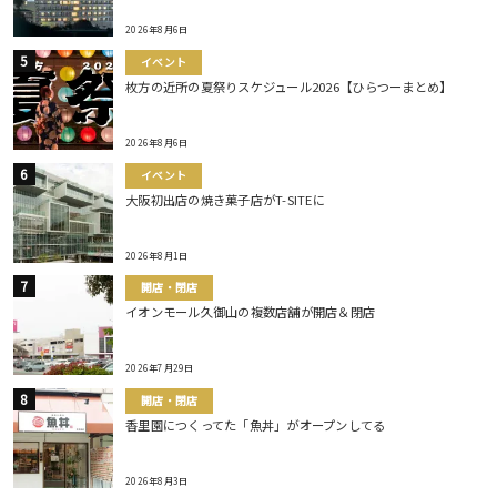
2026年8月6日
イベント
枚方の近所の夏祭りスケジュール2026【ひらつーまとめ】
2026年8月6日
イベント
大阪初出店の焼き菓子店がT-SITEに
2026年8月1日
開店・閉店
イオンモール久御山の複数店舗が開店＆閉店
2026年7月29日
開店・閉店
香里園につくってた「魚丼」がオープンしてる
2026年8月3日