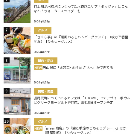
打上川治水緑地につくってた水遊びエリア「ポッツァ」はこん
なん！ウォータースライダーも
2026年8月8日
グルメ
「さくら亭」の『和風おろしハンバーグランチ』（枚方市香里
ケ丘）【ひらつーグルメ】
2026年8月7日
開店・閉店
男山泉に「お惣菜･お弁当 ささ木」ができてる
NEW
2026年8月9日
開店・閉店
長尾元町につくってるカフェは「J BOWL」ってアサイーボウル
とグリークヨーグルト専門店。8月15日オープン予定
2026年8月8日
グルメ
「green商店」の『麹と季節のごちそうプレート』ほか
NEW
（鍵屋別館）【ひらつーグルメ】