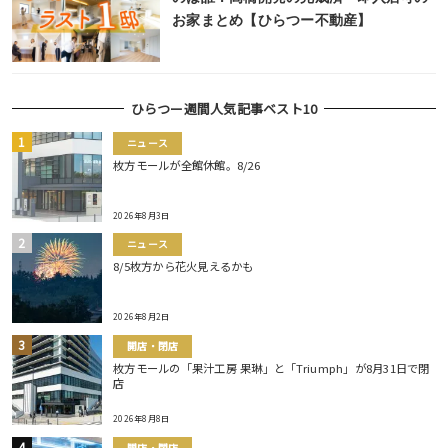
お家まとめ【ひらつー不動産】
ひらつー週間人気記事ベスト10
ニュース
枚方モールが全館休館。8/26
2026年8月3日
ニュース
8/5枚方から花火見えるかも
2026年8月2日
開店・閉店
枚方モールの「果汁工房 果琳」と「Triumph」が8月31日で閉
店
2026年8月8日
開店・閉店