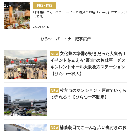
開店・閉店
町楠葉につくってたコーヒーと雑貨のお店「koru;」がオープン
してる
2026年8月7日
ひらつーパートナー記事広告
文化祭の準備が好きだった人集合！
NEW
イベントを支える“裏方”のお仕事―ダス
キンレントオール大阪枚方ステーション
【ひらつー求人】
枚方市のマンション・戸建ていくら
NEW
で売れる？【ひらつー不動産】
楠葉朝日でこーんな広い庭付きのお
NEW