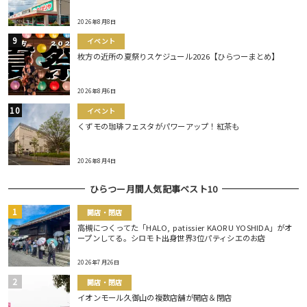
2026年8月8日
イベント
枚方の近所の夏祭りスケジュール2026【ひらつーまとめ】
2026年8月6日
イベント
くずモの珈琲フェスタがパワーアップ！紅茶も
2026年8月4日
ひらつー月間人気記事ベスト10
開店・閉店
高槻につくってた「HALO, patissier KAORU YOSHIDA」がオ
ープンしてる。シロモト出身世界3位パティシエのお店
2026年7月26日
開店・閉店
イオンモール久御山の複数店舗が開店＆閉店