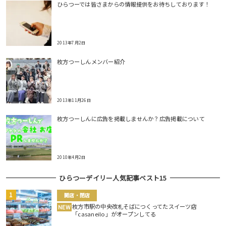
ひらつーでは皆さまからの情報提供をお待ちしております！
2013年7月2日
枚方つーしんメンバー紹介
2013年11月26日
枚方つーしんに広告を掲載しませんか？広告掲載について
2010年4月2日
ひらつーデイリー人気記事ベスト15
開店・閉店
枚方市駅の中央改札そばにつくってたスイーツ店
NEW
「casaneilo」がオープンしてる