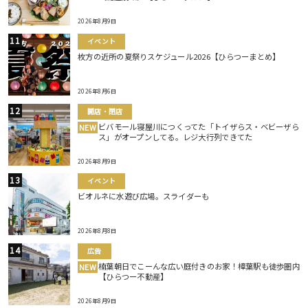
2026年8月9日
イベント
枚方の近所の夏祭りスケジュール2026【ひらつーまとめ】
2026年8月6日
開店・閉店
ビバモール寝屋川につくってた「トイザらス・ベビーザら
NEW
ス」がオープンしてる。レジ大行列できてた
2026年8月9日
イベント
ビオルネに水遊び広場。スライダーも
2026年8月8日
広告
楠葉朝日でこーんな広い庭付きのお家！樟葉駅も徒歩圏内
NEW
【ひらつー不動産】
2026年8月9日