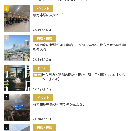
イベント
枚方市駅に人すんごい
2025年9月21日
開店・閉店
京橋の南に新駅が2028年春にできるみたい。枚方市民への影響
を考える
2026年4月11日
まとめ
枚方市内と近隣の開店・閉店一覧（日付順）2026【ひら
NEW
つーまとめ】
2026年8月10日
イベント
枚方市駅中央改札前の先が見えない
2025年9月21日
開店・閉店