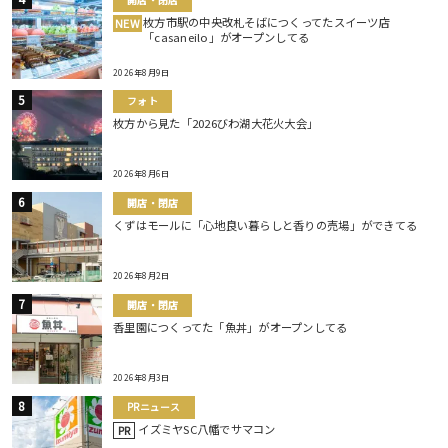
枚方市駅の中央改札そばにつくってたスイーツ店
NEW
「casaneilo」がオープンしてる
2026年8月9日
フォト
枚方から見た「2026びわ湖大花火大会」
2026年8月6日
開店・閉店
くずはモールに「心地良い暮らしと香りの売場」ができてる
2026年8月2日
開店・閉店
香里園につくってた「魚丼」がオープンしてる
2026年8月3日
PRニュース
イズミヤSC八幡でサマコン
PR