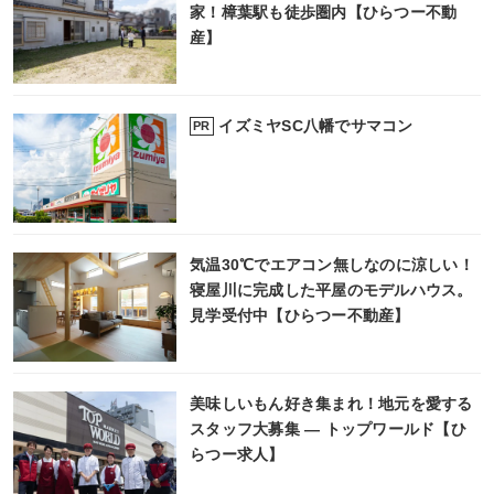
家！樟葉駅も徒歩圏内【ひらつー不動
産】
イズミヤSC八幡でサマコン
PR
気温30℃でエアコン無しなのに涼しい！
寝屋川に完成した平屋のモデルハウス。
見学受付中【ひらつー不動産】
美味しいもん好き集まれ！地元を愛する
スタッフ大募集 ― トップワールド【ひ
らつー求人】