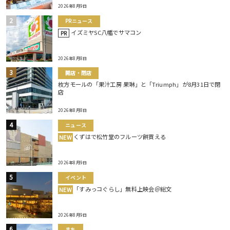
2026年8月9日
PRニュース
イズミヤSC八幡でサマコン
PR
2026年8月8日
開店・閉店
枚方モールの「果汁工房 果琳」と「Triumph」が8月31日で閉
店
2026年8月8日
ニュース
くずはで松竹堂のフルーツ餅買える
NEW
2026年8月9日
イベント
「すみっコぐらし」無料上映会＠総文
NEW
2026年8月9日
まち