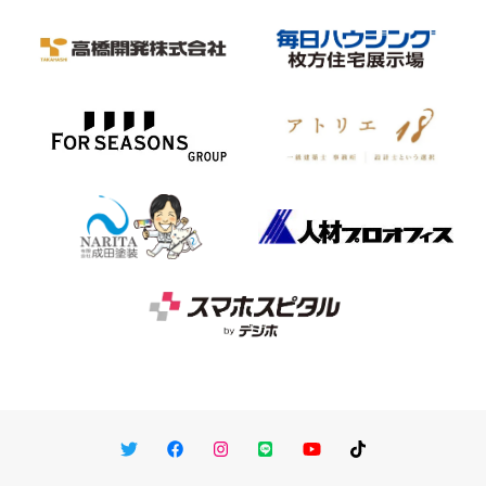
Twitter
Facebook
Instagram
LINE
You Tube
TikTok