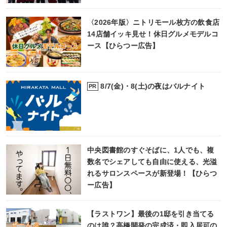
〈2026年版〉ニトリモール枚方の飲食店
14店舗イッキ見せ！休日グルメモデルコ
ース【ひらつー広告】
8/7(金)・8(土)の夜はバルナイト
PR
中央図書館のすぐそばに、1人でも、複
数名でシェアしても自由に使える、光溢
れるサロンスペースが新登場！【ひらつ
ー広告】
【ラストワン】最後の1邸を引き当てる
のは誰？高橋開発の完成済・即入居可の