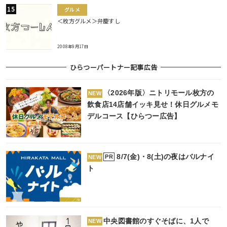
グルメ
＜枚方グルメ＞弁慶すし
2008年9月17日
ひらつーパートナー記事広告
〈2026年版〉ニトリモール枚方の
NEW
飲食店14店舗イッキ見せ！休日グルメモ
デルコース【ひらつー広告】
8/7(金)・8(土)の夜はバルナイ
PR
NEW
ト
中央図書館のすぐそばに、1人で
NEW