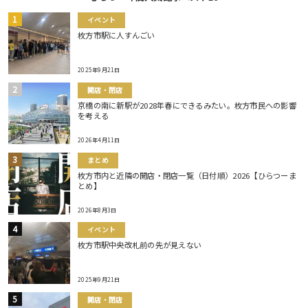
イベント
枚方市駅に人すんごい
2025年9月21日
開店・閉店
京橋の南に新駅が2028年春にできるみたい。枚方市民への影響
を考える
2026年4月11日
まとめ
枚方市内と近隣の開店・閉店一覧（日付順）2026【ひらつーま
とめ】
2026年8月3日
イベント
枚方市駅中央改札前の先が見えない
2025年9月21日
開店・閉店