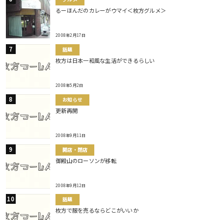
るーほんだのカレーがウマイ＜枚方グルメ＞
2008年2月17日
話題
枚方は日本一和風な生活ができるらしい
2008年5月2日
お知らせ
更新再開
2008年9月11日
開店・閉店
御殿山のローソンが移転
2008年9月12日
話題
枚方で服を売るならどこがいいか