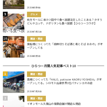
2026年8月4日
グルメ
枚方モールに串カツ田中で食べ放題注文したことある？かすう
どんやユッケ、ナポリタンも食べ放題【ひらつーコラボ】
2026年7月31日
開店・閉店
東船橋につくってた「胡麻切りそば酒と肴とそば おおの」がオ
ープンしてる
2026年8月5日
ひらつー月間人気記事ベスト10
開店・閉店
高槻につくってた「HALO, patissier KAORU YOSHIDA」がオ
ープンしてる。シロモト出身世界3位パティシエのお店
2026年7月26日
開店・閉店
イオンモール久御山の複数店舗が開店＆閉店