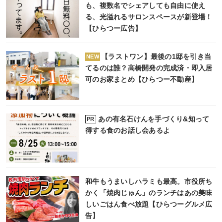
も、複数名でシェアしても自由に使え
る、光溢れるサロンスペースが新登場！
【ひらつー広告】
【ラストワン】最後の1邸を引き当
NEW
てるのは誰？高橋開発の完成済・即入居
可のお家まとめ【ひらつー不動産】
あの有名石けんを手づくり&知って
PR
得する食のお話し会あるよ
和牛もうまいしハラミも最高。市役所ち
かく「焼肉じゅん」のランチはあの美味
しいごはん食べ放題【ひらつーグルメ広
告】