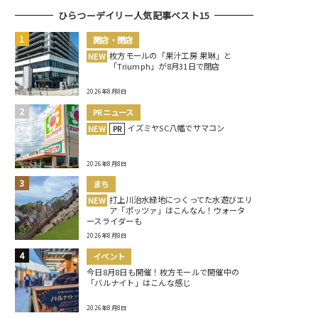
ひらつーデイリー人気記事ベスト15
開店・閉店
枚方モールの「果汁工房 果琳」と
NEW
「Triumph」が8月31日で閉店
2026年8月8日
PRニュース
イズミヤSC八幡でサマコン
NEW
PR
2026年8月8日
まち
打上川治水緑地につくってた水遊びエリ
NEW
ア「ポッツァ」はこんなん！ウォータ
ースライダーも
2026年8月8日
イベント
今日8月8日も開催！枚方モールで開催中の
「バルナイト」はこんな感じ
2026年8月8日