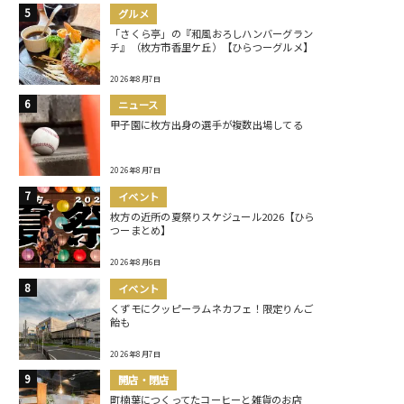
グルメ
「さくら亭」の『和風おろしハンバーグラン
チ』（枚方市香里ケ丘）【ひらつーグルメ】
2026年8月7日
ニュース
甲子園に枚方出身の選手が複数出場してる
2026年8月7日
イベント
枚方の近所の夏祭りスケジュール2026【ひら
つーまとめ】
2026年8月6日
イベント
くずモにクッピーラムネカフェ！限定りんご
飴も
2026年8月7日
開店・閉店
町楠葉につくってたコーヒーと雑貨のお店