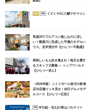
動産】
イズミヤSC八幡でサマコン
NEW
PR
気温30℃でエアコン無しなのに涼し
い！寝屋川に完成した平屋のモデルハ
ウス。見学受付中【ひらつー不動産】
美味しいもん好き集まれ！地元を愛す
るスタッフ大募集 ― トップワールド
【ひらつー求人】
〈2026年版〉ニトリモール枚方の飲食
店14店舗イッキ見せ！休日グルメモデ
ルコース【ひらつー広告】
8/7(金)・8(土)の夜はバルナイト
PR