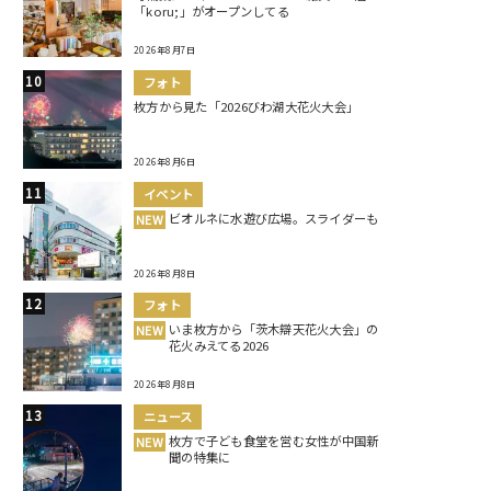
「koru;」がオープンしてる
2026年8月7日
フォト
枚方から見た「2026びわ湖大花火大会」
2026年8月6日
イベント
ビオルネに水遊び広場。スライダーも
NEW
2026年8月8日
フォト
いま枚方から「茨木辯天花火大会」の
NEW
花火みえてる2026
2026年8月8日
ニュース
枚方で子ども食堂を営む女性が中国新
NEW
聞の特集に