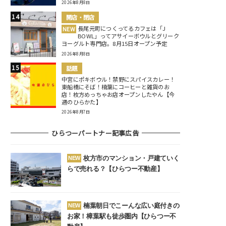
2026年8月8日
開店・閉店
長尾元町につくってるカフェは「J
NEW
BOWL」ってアサイーボウルとグリーク
ヨーグルト専門店。8月15日オープン予定
2026年8月8日
話題
中宮にポキボウル！禁野にスパイスカレー！
東船橋にそば！楠葉にコーヒーと雑貨のお
店！枚方めっちゃお店オープンしたやん【今
週のひらかた】
2026年8月7日
ひらつーパートナー記事広告
枚方市のマンション・戸建ていく
NEW
らで売れる？【ひらつー不動産】
楠葉朝日でこーんな広い庭付きの
NEW
お家！樟葉駅も徒歩圏内【ひらつー不