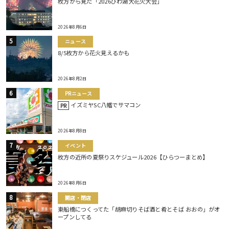
枚方から見た「2026びわ湖大花火大会」
2026年8月6日
ニュース
8/5枚方から花火見えるかも
2026年8月2日
PRニュース
イズミヤSC八幡でサマコン
PR
2026年8月8日
イベント
枚方の近所の夏祭りスケジュール2026【ひらつーまとめ】
2026年8月6日
開店・閉店
東船橋につくってた「胡麻切りそば酒と肴とそば おおの」がオ
ープンしてる