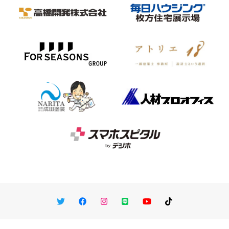
Twitter
Facebook
Instagram
LINE
You Tube
TikTok