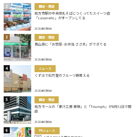
開店・閉店
枚方市駅の中央改札そばにつくってたスイーツ店
「casaneilo」がオープンしてる
2026年8月9日
開店・閉店
男山泉に「お惣菜･お弁当 ささ木」ができてる
2026年8月9日
ニュース
くずはで松竹堂のフルーツ餅買える
2026年8月9日
開店・閉店
枚方モールの「果汁工房 果琳」と「Triumph」が8月31日で閉
店
2026年8月8日
PRニュース