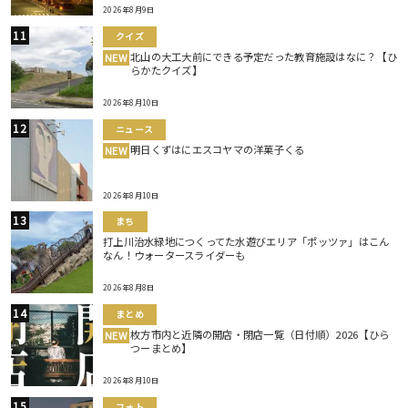
2026年8月9日
クイズ
北山の大工大前にできる予定だった教育施設はなに？【ひ
NEW
らかたクイズ】
2026年8月10日
ニュース
明日くずはにエスコヤマの洋菓子くる
NEW
2026年8月10日
まち
打上川治水緑地につくってた水遊びエリア「ポッツァ」はこん
なん！ウォータースライダーも
2026年8月8日
まとめ
枚方市内と近隣の開店・閉店一覧（日付順）2026【ひら
NEW
つーまとめ】
2026年8月10日
フォト