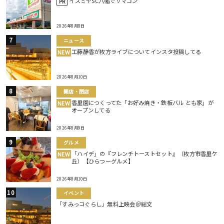
イズミヤSC八幡でサマコン
PR
2026年8月8日
ニュース
工藤静香が枚方ライブについてインスタ投稿してる
NEW
2026年8月10日
開店・閉店
香里園につくってた「お好み焼き・鉄板バル とも家」が
NEW
オープンしてる
2026年8月9日
グルメ
「ハイデ」の『フレンチトーストセット』（枚方市香里ケ
NEW
丘）【ひらつーグルメ】
2026年8月10日
イベント
「すみっコぐらし」無料上映会＠総文