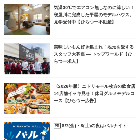
気温30℃でエアコン無しなのに涼しい！
寝屋川に完成した平屋のモデルハウス。
見学受付中【ひらつー不動産】
美味しいもん好き集まれ！地元を愛する
スタッフ大募集 ― トップワールド【ひ
らつー求人】
〈2026年版〉ニトリモール枚方の飲食店
14店舗イッキ見せ！休日グルメモデルコ
ース【ひらつー広告】
8/7(金)・8(土)の夜はバルナイト
PR