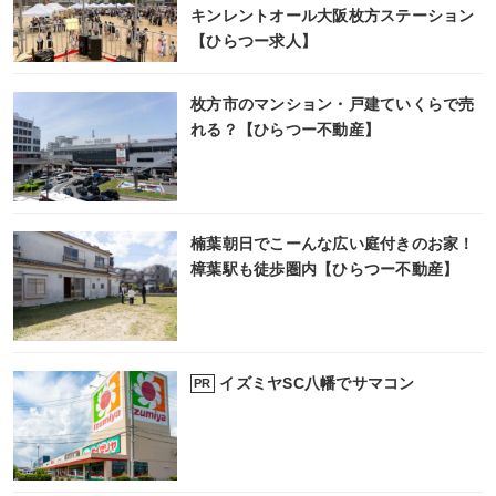
キンレントオール大阪枚方ステーション
【ひらつー求人】
枚方市のマンション・戸建ていくらで売
れる？【ひらつー不動産】
楠葉朝日でこーんな広い庭付きのお家！
樟葉駅も徒歩圏内【ひらつー不動産】
イズミヤSC八幡でサマコン
PR