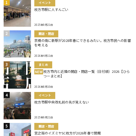
イベント
枚方市駅に人すんごい
2025年9月21日
開店・閉店
京橋の南に新駅が2028年春にできるみたい。枚方市民への影響
を考える
2026年4月11日
まとめ
枚方市内と近隣の開店・閉店一覧（日付順）2026【ひら
NEW
つーまとめ】
2026年8月10日
イベント
枚方市駅中央改札前の先が見えない
2025年9月21日
開店・閉店
宮之阪のイズミヤSC枚方が2026年春で閉館