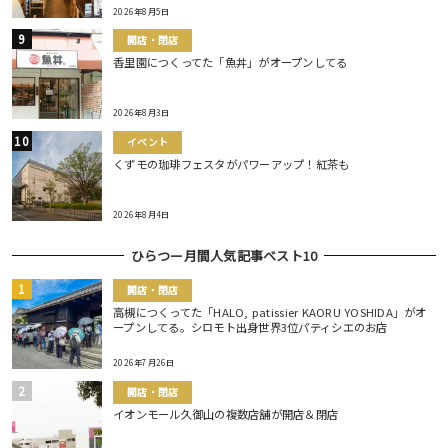
2026年8月5日
開店・閉店
香里園につくってた「魚丼」がオープンしてる
2026年8月3日
イベント
くずモの珈琲フェスタがパワーアップ！紅茶も
2026年8月4日
ひらつー月間人気記事ベスト10
開店・閉店
高槻につくってた「HALO, patissier KAORU YOSHIDA」がオ
ープンしてる。シロモト出身世界3位パティシエのお店
2026年7月26日
開店・閉店
イオンモール久御山の複数店舗が開店＆閉店