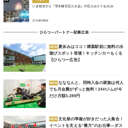
いま枚方から「茨木辯天花火大会」の花火みえてる2026
2026年8月8日
ひらつーパートナー記事広告
夏休みはココ！樟葉駅前に無料の水
NEW
遊びスポット登場！キッチンカーもくる
【ひらつー広告】
なななんと、同時入会の家族は何人
NEW
でも月会費がずっと無料！24Hジムが今
だけ月額3,289円
文化祭の準備が好きだった人集合！
NEW
イベントを支える“裏方”のお仕事―ダス