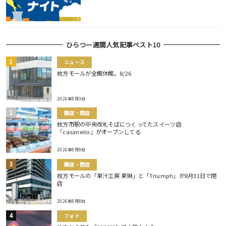
ひらつー週間人気記事ベスト10
ニュース
枚方モールが全館休館。8/26
2026年8月3日
開店・閉店
枚方市駅の中央改札そばにつくってたスイーツ店
「casaneilo」がオープンしてる
2026年8月9日
開店・閉店
枚方モールの「果汁工房 果琳」と「Triumph」が8月31日で閉
店
2026年8月8日
フォト