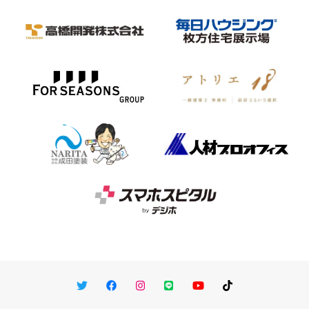
Twitter
Facebook
Instagram
LINE
You Tube
TikTok