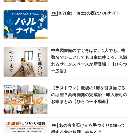
8/7(金)・8(土)の夜はバルナイト
PR
中央図書館のすぐそばに、1人でも、複
数名でシェアしても自由に使える、光溢
れるサロンスペースが新登場！【ひらつ
ー広告】
【ラストワン】最後の1邸を引き当てる
のは誰？高橋開発の完成済・即入居可の
お家まとめ【ひらつー不動産】
あの有名石けんを手づくり&知って
PR
得する食のお話し会あるよ