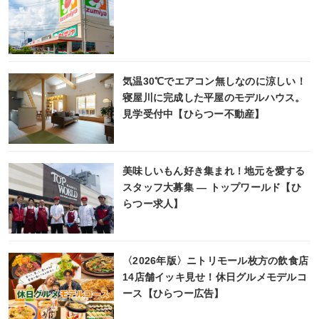
気温30℃でエアコン無しなのに涼しい！
寝屋川に完成した平屋のモデルハウス。
見学受付中【ひらつー不動産】
美味しいもん好き集まれ！地元を愛する
スタッフ大募集 ― トップワールド【ひ
らつー求人】
〈2026年版〉ニトリモール枚方の飲食店
14店舗イッキ見せ！休日グルメモデルコ
ース【ひらつー広告】