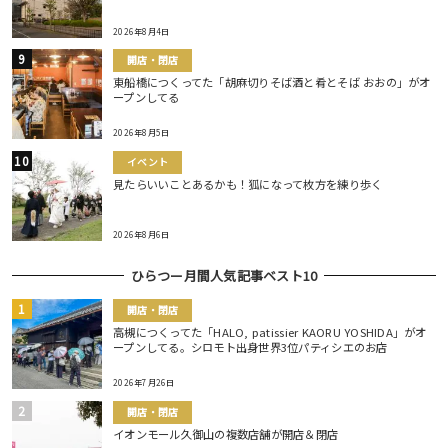
2026年8月4日
開店・閉店
東船橋につくってた「胡麻切りそば酒と肴とそば おおの」がオ
ープンしてる
2026年8月5日
イベント
見たらいいことあるかも！狐になって枚方を練り歩く
2026年8月6日
ひらつー月間人気記事ベスト10
開店・閉店
高槻につくってた「HALO, patissier KAORU YOSHIDA」がオ
ープンしてる。シロモト出身世界3位パティシエのお店
2026年7月26日
開店・閉店
イオンモール久御山の複数店舗が開店＆閉店