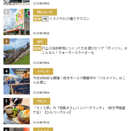
2026年8月8日
PRニュース
イズミヤSC八幡でサマコン
NEW
PR
2026年8月8日
まち
打上川治水緑地につくってた水遊びエリア「ポッツァ」は
NEW
こんなん！ウォータースライダーも
2026年8月8日
イベント
今日8月8日も開催！枚方モールで開催中の「バルナイト」はこ
んな感じ
2026年8月8日
グルメ
「さくら亭」の『和風おろしハンバーグランチ』（枚方市香里
ケ丘）【ひらつーグルメ】
2026年8月7日
ニュース