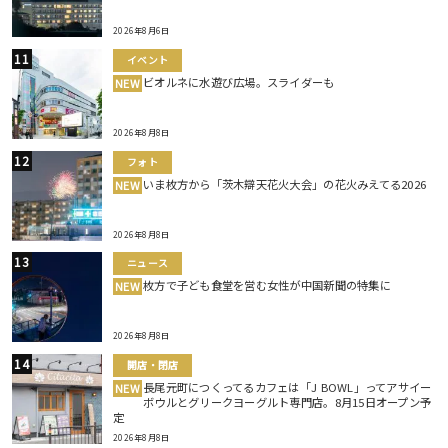
2026年8月6日
イベント
ビオルネに水遊び広場。スライダーも
NEW
2026年8月8日
フォト
いま枚方から「茨木辯天花火大会」の花火みえてる2026
NEW
2026年8月8日
ニュース
枚方で子ども食堂を営む女性が中国新聞の特集に
NEW
2026年8月8日
開店・閉店
長尾元町につくってるカフェは「J BOWL」ってアサイー
NEW
ボウルとグリークヨーグルト専門店。8月15日オープン予
定
2026年8月8日