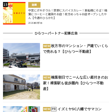
話題
中宮にポキボウル！禁野にスパイスカレー！東船橋にそば！楠
葉にコーヒーと雑貨のお店！枚方めっちゃお店オープンしたや
ん【今週のひらかた】
2026年8月7日
ひらつーパートナー記事広告
枚方市のマンション・戸建ていくら
NEW
で売れる？【ひらつー不動産】
楠葉朝日でこーんな広い庭付きのお
NEW
家！樟葉駅も徒歩圏内【ひらつー不動
産】
イズミヤSC八幡でサマコン
PR
NEW