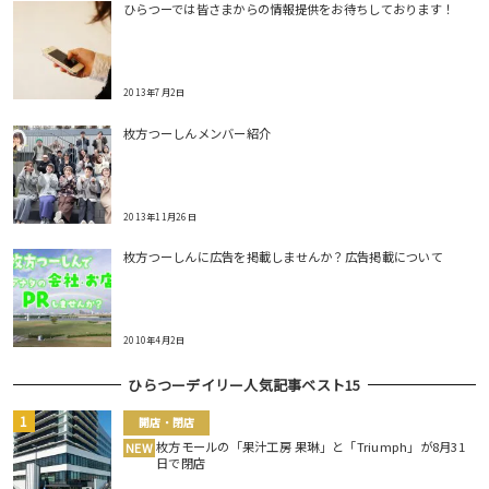
ひらつーでは皆さまからの情報提供をお待ちしております！
2013年7月2日
枚方つーしんメンバー紹介
2013年11月26日
枚方つーしんに広告を掲載しませんか？広告掲載について
2010年4月2日
ひらつーデイリー人気記事ベスト15
開店・閉店
枚方モールの「果汁工房 果琳」と「Triumph」が8月31
NEW
日で閉店