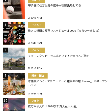
甲子園に枚方出身の選手が複数出場してる
2026年8月7日
イベント
枚方の近所の夏祭りスケジュール2026【ひらつーまとめ】
2026年8月6日
イベント
くずモにクッピーラムネカフェ！限定りんご飴も
2026年8月7日
開店・閉店
町楠葉につくってたコーヒーと雑貨のお店「koru;」がオープン
してる
2026年8月7日
フォト
枚方から見た「2026びわ湖大花火大会」