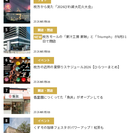
枚方から見た「2026びわ湖大花火大会」
2026年8月6日
開店・閉店
枚方モールの「果汁工房 果琳」と「Triumph」が8月31
NEW
日で閉店
2026年8月8日
イベント
枚方の近所の夏祭りスケジュール2026【ひらつーまとめ】
2026年8月6日
開店・閉店
香里園につくってた「魚丼」がオープンしてる
2026年8月3日
イベント
くずモの珈琲フェスタがパワーアップ！紅茶も