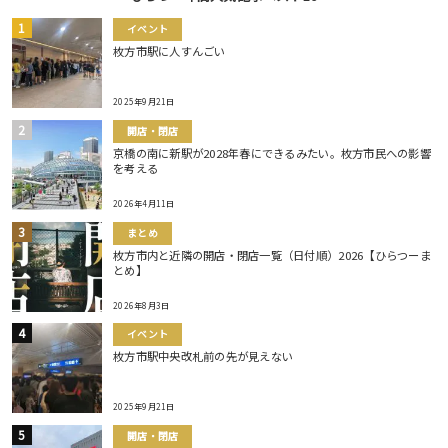
イベント
枚方市駅に人すんごい
2025年9月21日
開店・閉店
京橋の南に新駅が2028年春にできるみたい。枚方市民への影響
を考える
2026年4月11日
まとめ
枚方市内と近隣の開店・閉店一覧（日付順）2026【ひらつーま
とめ】
2026年8月3日
イベント
枚方市駅中央改札前の先が見えない
2025年9月21日
開店・閉店