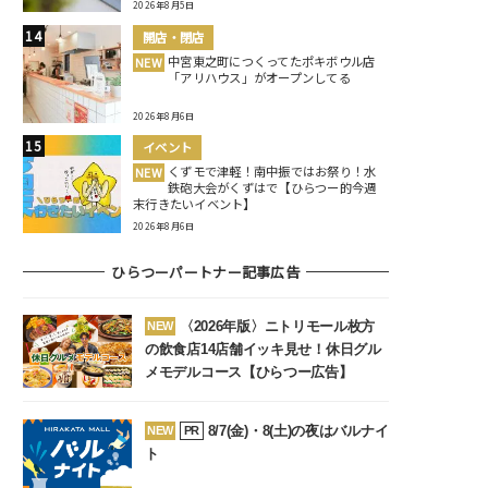
2026年8月5日
開店・閉店
中宮東之町につくってたポキボウル店
NEW
「アリハウス」がオープンしてる
2026年8月6日
イベント
くずモで津軽！南中振ではお祭り！水
NEW
鉄砲大会がくずはで【ひらつー的今週
末行きたいイベント】
2026年8月6日
ひらつーパートナー記事広告
〈2026年版〉ニトリモール枚方
NEW
の飲食店14店舗イッキ見せ！休日グル
メモデルコース【ひらつー広告】
8/7(金)・8(土)の夜はバルナイ
NEW
PR
ト