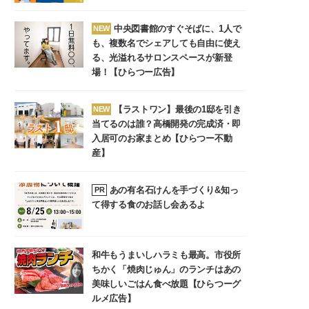
中央図書館のすぐそばに、1人で
NEW
も、複数名でシェアしても自由に使え
る、光溢れるサロンスペースが新登
場！【ひらつー広告】
【ラストワン】最後の1邸を引き
NEW
当てるのは誰？高橋開発の完成済・即
入居可のお家まとめ【ひらつー不動
産】
あの有名石けんを手づくり&知っ
PR
て得する食のお話し会あるよ
和牛もうまいしハラミも最高。市役所
ちかく「焼肉じゅん」のランチはあの
美味しいごはん食べ放題【ひらつーグ
ルメ広告】