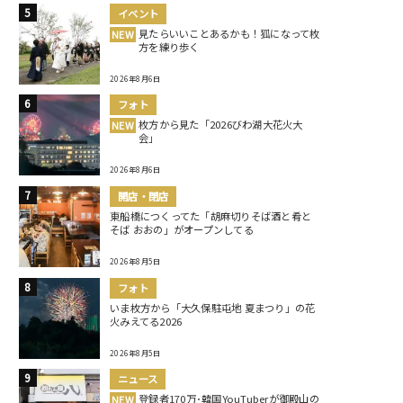
イベント
見たらいいことあるかも！狐になって枚
NEW
方を練り歩く
2026年8月6日
フォト
枚方から見た「2026びわ湖大花火大
NEW
会」
2026年8月6日
開店・閉店
東船橋につくってた「胡麻切りそば酒と肴と
そば おおの」がオープンしてる
2026年8月5日
フォト
いま枚方から「大久保駐屯地 夏まつり」の花
火みえてる2026
2026年8月5日
ニュース
登録者170万･韓国YouTuberが御殿山の
NEW