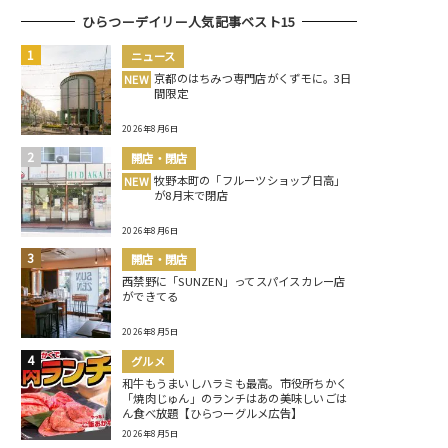
ひらつーデイリー人気記事ベスト15
ニュース
京都のはちみつ専門店がくずモに。3日
NEW
間限定
2026年8月6日
開店・閉店
牧野本町の「フルーツショップ日高」
NEW
が8月末で閉店
2026年8月6日
開店・閉店
西禁野に「SUNZEN」ってスパイスカレー店
ができてる
2026年8月5日
グルメ
和牛もうまいしハラミも最高。市役所ちかく
「焼肉じゅん」のランチはあの美味しいごは
ん食べ放題【ひらつーグルメ広告】
2026年8月5日