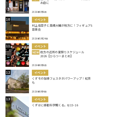
お店に
2026年8月6日
イベント
村上佳菜子と高橋大輔が枚方に！フィギュアS
音楽会
2026年5月24日
イベント
枚方の近所の夏祭りスケジュール
NEW
2026【ひらつーまとめ】
2026年8月6日
イベント
くずモの珈琲フェスタがパワーアップ！紅茶
も
2026年8月4日
イベント
くずはに移動科学館くる。8/15･16