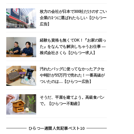
枚方の会社が日本で300社だけのすごい
企業の1つに選ばれたらしい【ひらつー
広告】
経験も資格も無くてOK！『お家の困っ
た』をなんでも解決しちゃうお仕事 ―
株式会社さくら【ひらつー求人】
汚れたバッグに使ってなかったアクセ
や時計が55万円で売れた！一番高値が
ついたのは…【ひらつー広告】
そうだ、平屋を建てよう。高級食パン
で。【ひらつー不動産】
ひらつー週間人気記事ベスト10