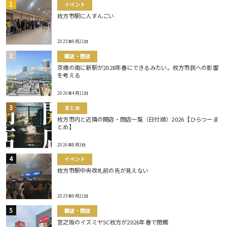
イベント
枚方市駅に人すんごい
2025年9月21日
開店・閉店
京橋の南に新駅が2028年春にできるみたい。枚方市民への影響
を考える
2026年4月11日
まとめ
枚方市内と近隣の開店・閉店一覧（日付順）2026【ひらつーま
とめ】
2026年8月3日
イベント
枚方市駅中央改札前の先が見えない
2025年9月21日
開店・閉店
宮之阪のイズミヤSC枚方が2026年春で閉館