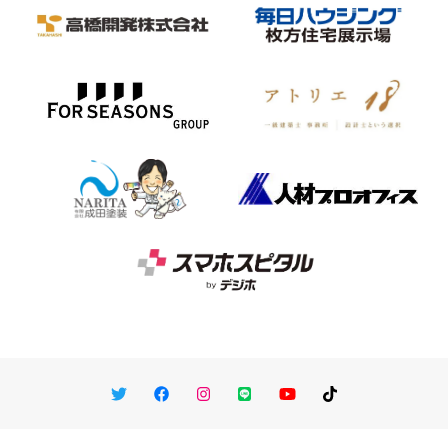
Twitter
Facebook
Instagram
LINE
You Tube
TikTok