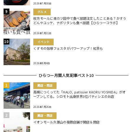
2026年7月30日
グルメ
枚方モールに串カツ田中で食べ放題注文したことある？かすう
どんやユッケ、ナポリタンも食べ放題【ひらつーコラボ】
2026年7月31日
イベント
くずモの珈琲フェスタがパワーアップ！紅茶も
2026年8月4日
ひらつー月間人気記事ベスト10
開店・閉店
高槻につくってた「HALO, patissier KAORU YOSHIDA」がオ
ープンしてる。シロモト出身世界3位パティシエのお店
2026年7月26日
開店・閉店
イオンモール久御山の複数店舗が開店＆閉店