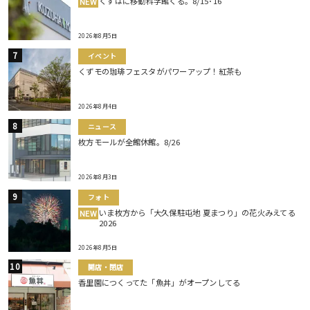
くずはに移動科学館くる。8/15･16
NEW
2026年8月5日
イベント
くずモの珈琲フェスタがパワーアップ！紅茶も
2026年8月4日
ニュース
枚方モールが全館休館。8/26
2026年8月3日
フォト
いま枚方から「大久保駐屯地 夏まつり」の花火みえてる
NEW
2026
2026年8月5日
開店・閉店
香里園につくってた「魚丼」がオープンしてる