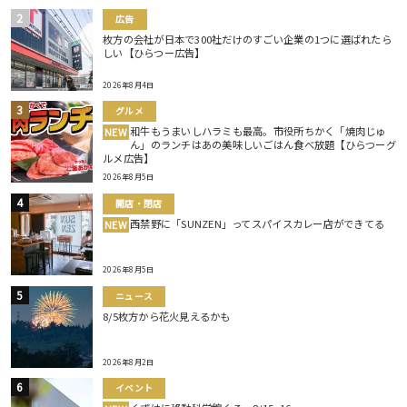
広告
枚方の会社が日本で300社だけのすごい企業の1つに選ばれたら
しい【ひらつー広告】
2026年8月4日
グルメ
和牛もうまいしハラミも最高。市役所ちかく「焼肉じゅ
NEW
ん」のランチはあの美味しいごはん食べ放題【ひらつーグ
ルメ広告】
2026年8月5日
開店・閉店
西禁野に「SUNZEN」ってスパイスカレー店ができてる
NEW
2026年8月5日
ニュース
8/5枚方から花火見えるかも
2026年8月2日
イベント