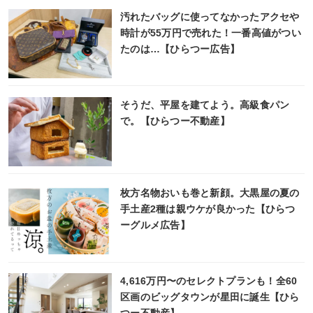
汚れたバッグに使ってなかったアクセや
時計が55万円で売れた！一番高値がつい
たのは…【ひらつー広告】
そうだ、平屋を建てよう。高級食パン
で。【ひらつー不動産】
枚方名物おいも巻と新顔。大黒屋の夏の
手土産2種は親ウケが良かった【ひらつ
ーグルメ広告】
4,616万円〜のセレクトプランも！全60
区画のビッグタウンが星田に誕生【ひら