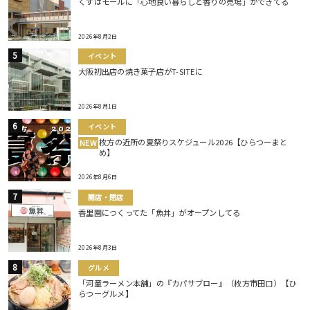
くずはモールに「心地良い暮らしと香りの売場」ができてる
2026年8月2日
イベント
大阪初出店の焼き菓子店がT-SITEに
2026年8月1日
イベント
枚方の近所の夏祭りスケジュール2026【ひらつーまと
NEW
め】
2026年8月6日
開店・閉店
香里園につくってた「魚丼」がオープンしてる
2026年8月3日
グルメ
「河童ラーメン本舗」の『カパサブロー』（枚方市田口）【ひ
らつーグルメ】