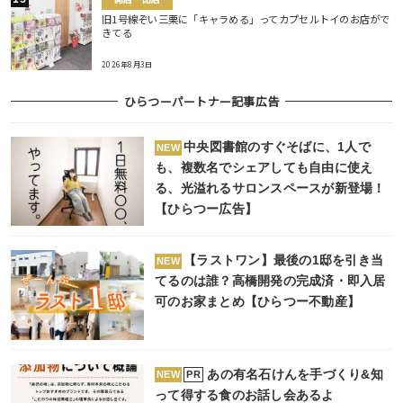
旧1号線ぞい三栗に「キャラめる」ってカプセルトイのお店がで
きてる
2026年8月3日
ひらつーパートナー記事広告
中央図書館のすぐそばに、1人で
NEW
も、複数名でシェアしても自由に使え
る、光溢れるサロンスペースが新登場！
【ひらつー広告】
【ラストワン】最後の1邸を引き当
NEW
てるのは誰？高橋開発の完成済・即入居
可のお家まとめ【ひらつー不動産】
あの有名石けんを手づくり&知
PR
NEW
って得する食のお話し会あるよ