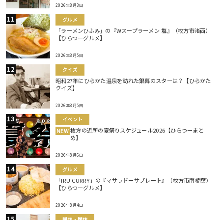
2026年8月3日
グルメ
「ラーメンひふみ」の『Wスープラーメン 塩』（枚方市渚西）
【ひらつーグルメ】
2026年8月5日
クイズ
昭和27年にひらかた温泉を訪れた銀幕のスターは？【ひらかた
クイズ】
2026年8月5日
イベント
枚方の近所の夏祭りスケジュール2026【ひらつーまと
NEW
め】
2026年8月6日
グルメ
「IRU CURRY」の『マサラドーサプレート』（枚方市南楠葉）
【ひらつーグルメ】
2026年8月4日
開店・閉店