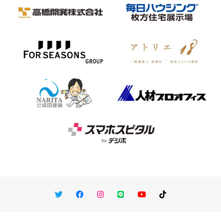
Twitter
Facebook
Instagram
LINE
You Tube
TikTok