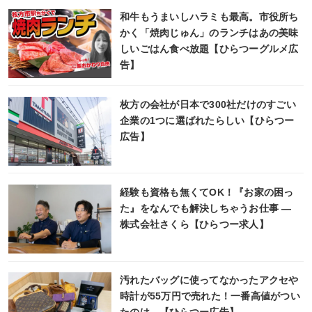
和牛もうまいしハラミも最高。市役所ち
かく「焼肉じゅん」のランチはあの美味
しいごはん食べ放題【ひらつーグルメ広
告】
枚方の会社が日本で300社だけのすごい
企業の1つに選ばれたらしい【ひらつー
広告】
経験も資格も無くてOK！『お家の困っ
た』をなんでも解決しちゃうお仕事 ―
株式会社さくら【ひらつー求人】
汚れたバッグに使ってなかったアクセや
時計が55万円で売れた！一番高値がつい