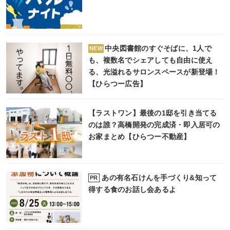
中央図書館のすぐそばに、1人で
NEW
も、複数名でシェアしても自由に使え
る、光溢れるサロンスペースが新登場！
【ひらつー広告】
【ラストワン】最後の1邸を引き当てる
のは誰？高橋開発の完成済・即入居可の
お家まとめ【ひらつー不動産】
あの有名石けんを手づくり&知って
PR
得する食のお話し会あるよ