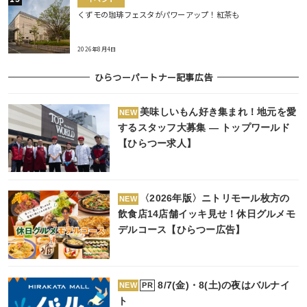
くずモの珈琲フェスタがパワーアップ！紅茶も
2026年8月4日
ひらつーパートナー記事広告
美味しいもん好き集まれ！地元を愛
NEW
するスタッフ大募集 ― トップワールド
【ひらつー求人】
〈2026年版〉ニトリモール枚方の
NEW
飲食店14店舗イッキ見せ！休日グルメモ
デルコース【ひらつー広告】
8/7(金)・8(土)の夜はバルナイ
PR
NEW
ト