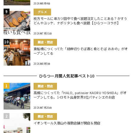
2026年8月4日
グルメ
枚方モールに串カツ田中で食べ放題注文したことある？かすう
どんやユッケ、ナポリタンも食べ放題【ひらつーコラボ】
2026年7月31日
開店・閉店
東船橋につくってた「胡麻切りそば酒と肴とそば おおの」がオ
ープンしてる
2026年8月5日
ひらつー月間人気記事ベスト10
開店・閉店
高槻につくってた「HALO, patissier KAORU YOSHIDA」がオ
ープンしてる。シロモト出身世界3位パティシエのお店
2026年7月26日
開店・閉店
イオンモール久御山の複数店舗が開店＆閉店