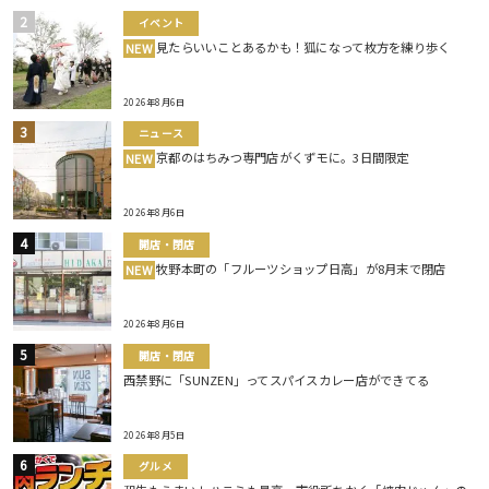
イベント
見たらいいことあるかも！狐になって枚方を練り歩く
NEW
2026年8月6日
ニュース
京都のはちみつ専門店がくずモに。3日間限定
NEW
2026年8月6日
開店・閉店
牧野本町の「フルーツショップ日高」が8月末で閉店
NEW
2026年8月6日
開店・閉店
西禁野に「SUNZEN」ってスパイスカレー店ができてる
2026年8月5日
グルメ