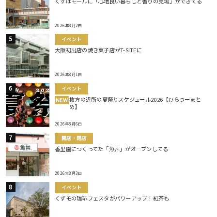
くずはモールに「心地良い暮らしと香りの売場」ができてる
2026年8月2日
イベント
大阪初出店の焼き菓子店がT-SITEに
2026年8月1日
イベント
枚方の近所の夏祭りスケジュール2026【ひらつーまと
NEW
め】
2026年8月6日
開店・閉店
香里園につくってた「魚丼」がオープンしてる
2026年8月3日
イベント
くずモの珈琲フェスタがパワーアップ！紅茶も