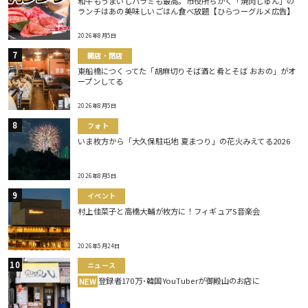
和牛もうまいしハラミも最高。市役所ちかく「焼肉じゅん」の
ランチはあの美味しいごはん食べ放題【ひらつーグルメ広告】
2026年8月5日
開店・閉店
東船橋につくってた「胡麻切りそば酒と肴とそば おおの」がオ
ープンしてる
2026年8月5日
フォト
いま枚方から「大久保駐屯地 夏まつり」の花火みえてる2026
2026年8月5日
イベント
村上佳菜子と高橋大輔が枚方に！フィギュアS音楽会
2026年5月24日
ニュース
登録者170万･韓国YouTuberが御殿山のお店に
NEW