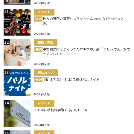
2026年8月6日
イベント
枚方の近所の夏祭りスケジュール2026【ひらつーまと
NEW
め】
2026年8月6日
開店・閉店
中宮東之町につくってたポキボウル店「アリハウス」がオ
NEW
ープンしてる
2026年8月6日
PRニュース
8/7(金)・8(土)の夜はバルナイト
NEW
PR
2026年8月6日
イベント
くずはに移動科学館くる。8/15･16
2026年8月5日
イベント