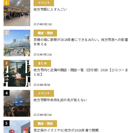
イベント
枚方市駅に人すんごい
2025年9月21日
開店・閉店
京橋の南に新駅が2028年春にできるみたい。枚方市民への影響
を考える
2026年4月11日
まとめ
枚方市内と近隣の開店・閉店一覧（日付順）2026【ひらつーま
とめ】
2026年8月3日
イベント
枚方市駅中央改札前の先が見えない
2025年9月21日
開店・閉店
宮之阪のイズミヤSC枚方が2026年春で閉館