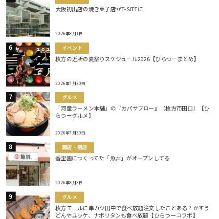
大阪初出店の焼き菓子店がT-SITEに
2026年8月1日
イベント
枚方の近所の夏祭りスケジュール2026【ひらつーまとめ】
2026年7月30日
グルメ
「河童ラーメン本舗」の『カパサブロー』（枚方市田口）【ひ
らつーグルメ】
2026年7月30日
開店・閉店
香里園につくってた「魚丼」がオープンしてる
2026年8月3日
グルメ
枚方モールに串カツ田中で食べ放題注文したことある？かすう
どんやユッケ、ナポリタンも食べ放題【ひらつーコラボ】