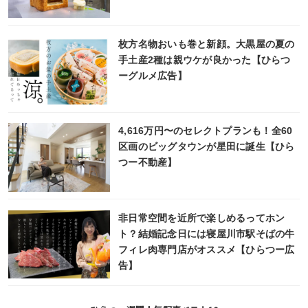
枚方名物おいも巻と新顔。大黒屋の夏の
手土産2種は親ウケが良かった【ひらつ
ーグルメ広告】
4,616万円〜のセレクトプランも！全60
区画のビッグタウンが星田に誕生【ひら
つー不動産】
非日常空間を近所で楽しめるってホン
ト？結婚記念日には寝屋川市駅そばの牛
フィレ肉専門店がオススメ【ひらつー広
告】