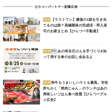
ひらつーパートナー記事広告
【ラストワン】最後の1邸を引き当
NEW
てるのは誰？高橋開発の完成済・即入居
可のお家まとめ【ひらつー不動産】
あの有名石けんを手づくり&知
PR
NEW
って得する食のお話し会あるよ
和牛もうまいしハラミも最高。市役
NEW
所ちかく「焼肉じゅん」のランチはあの
美味しいごはん食べ放題【ひらつーグル
メ広告】