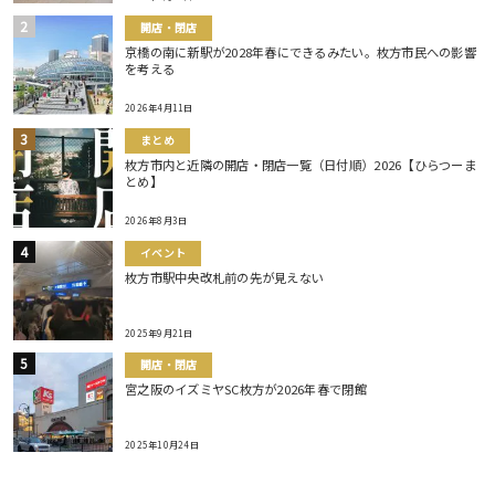
開店・閉店
京橋の南に新駅が2028年春にできるみたい。枚方市民への影響
を考える
2026年4月11日
まとめ
枚方市内と近隣の開店・閉店一覧（日付順）2026【ひらつーま
とめ】
2026年8月3日
イベント
枚方市駅中央改札前の先が見えない
2025年9月21日
開店・閉店
宮之阪のイズミヤSC枚方が2026年春で閉館
2025年10月24日