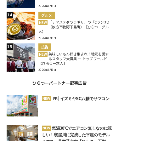
2026年8月8日
グルメ
「ナマステダワラギリ」の『Cランチ』
NEW
（枚方市牧野下島町）【ひらつーグル
メ】
2026年8月8日
広告
美味しいもん好き集まれ！地元を愛す
NEW
るスタッフ大募集 ― トップワールド
【ひらつー求人】
2026年8月7日
ひらつーパートナー記事広告
イズミヤSC八幡でサマコン
NEW
PR
気温30℃でエアコン無しなのに涼
NEW
しい！寝屋川に完成した平屋のモデル