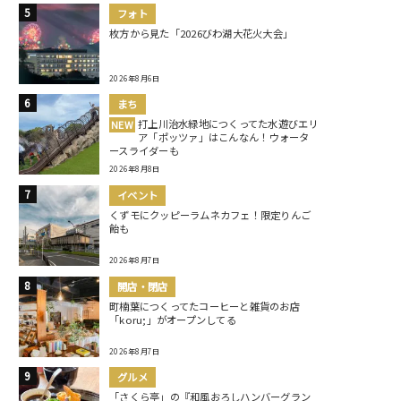
フォト
枚方から見た「2026びわ湖大花火大会」
2026年8月6日
まち
打上川治水緑地につくってた水遊びエリ
NEW
ア「ポッツァ」はこんなん！ウォータ
ースライダーも
2026年8月8日
イベント
くずモにクッピーラムネカフェ！限定りんご
飴も
2026年8月7日
開店・閉店
町楠葉につくってたコーヒーと雑貨のお店
「koru;」がオープンしてる
2026年8月7日
グルメ
「さくら亭」の『和風おろしハンバーグラン