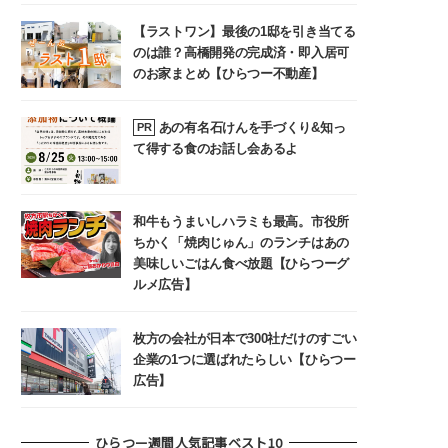
【ラストワン】最後の1邸を引き当てる
のは誰？高橋開発の完成済・即入居可
のお家まとめ【ひらつー不動産】
あの有名石けんを手づくり&知っ
PR
て得する食のお話し会あるよ
和牛もうまいしハラミも最高。市役所
ちかく「焼肉じゅん」のランチはあの
美味しいごはん食べ放題【ひらつーグ
ルメ広告】
枚方の会社が日本で300社だけのすごい
企業の1つに選ばれたらしい【ひらつー
広告】
ひらつー週間人気記事ベスト10