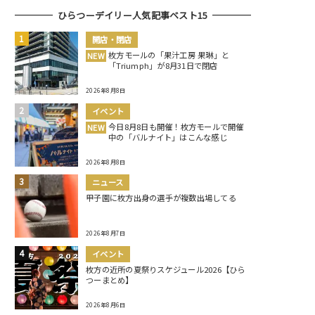
ひらつーデイリー人気記事ベスト15
開店・閉店
枚方モールの「果汁工房 果琳」と
NEW
「Triumph」が8月31日で閉店
2026年8月8日
イベント
今日8月8日も開催！枚方モールで開催
NEW
中の「バルナイト」はこんな感じ
2026年8月8日
ニュース
甲子園に枚方出身の選手が複数出場してる
2026年8月7日
イベント
枚方の近所の夏祭りスケジュール2026【ひら
つーまとめ】
2026年8月6日