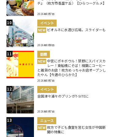
チ』（枚方市香里ケ丘）【ひらつーグルメ】
2026年8月7日
イベント
ビオルネに水遊び広場。スライダーも
NEW
2026年8月8日
話題
中宮にポキボウル！禁野にスパイスカ
NEW
レー！東船橋にそば！楠葉にコーヒー
と雑貨のお店！枚方めっちゃお店オープンし
たやん【今週のひらかた】
2026年8月7日
イベント
全国津々浦々のプリンがT-SITEに
2026年8月7日
ニュース
枚方で子ども食堂を営む女性が中国新
NEW
聞の特集に