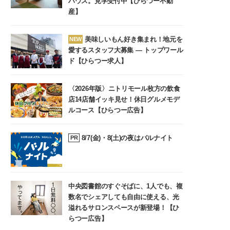
ハウス。見学受付中【ひらつー不動
産】
美味しいもん好き集まれ！地元を
NEW
愛するスタッフ大募集 ― トップワール
ド【ひらつー求人】
〈2026年版〉ニトリモール枚方の飲食
店14店舗イッキ見せ！休日グルメモデ
ルコース【ひらつー広告】
8/7(金)・8(土)の夜はバルナイト
PR
中央図書館のすぐそばに、1人でも、複
数名でシェアしても自由に使える、光
溢れるサロンスペースが新登場！【ひ
らつー広告】