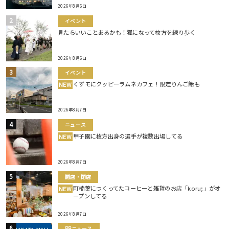
2026年8月6日
イベント
見たらいいことあるかも！狐になって枚方を練り歩く
2026年8月6日
イベント
くずモにクッピーラムネカフェ！限定りんご飴も
NEW
2026年8月7日
ニュース
甲子園に枚方出身の選手が複数出場してる
NEW
2026年8月7日
開店・閉店
町楠葉につくってたコーヒーと雑貨のお店「koru;」がオ
NEW
ープンしてる
2026年8月7日
PRニュース