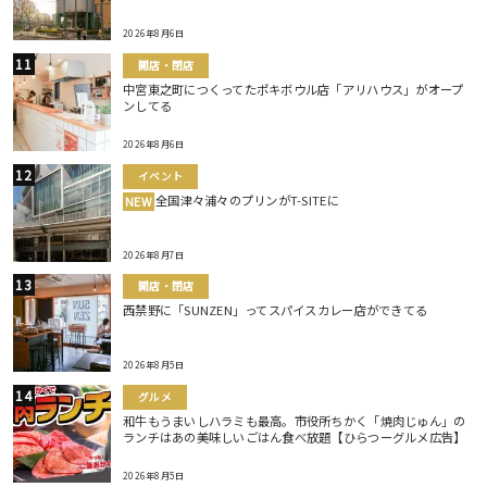
2026年8月6日
開店・閉店
中宮東之町につくってたポキボウル店「アリハウス」がオープ
ンしてる
2026年8月6日
イベント
全国津々浦々のプリンがT-SITEに
NEW
2026年8月7日
開店・閉店
西禁野に「SUNZEN」ってスパイスカレー店ができてる
2026年8月5日
グルメ
和牛もうまいしハラミも最高。市役所ちかく「焼肉じゅん」の
ランチはあの美味しいごはん食べ放題【ひらつーグルメ広告】
2026年8月5日