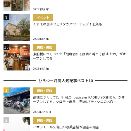
2026年8月3日
イベント
くずモの珈琲フェスタがパワーアップ！紅茶も
2026年8月4日
開店・閉店
東船橋につくってた「胡麻切りそば酒と肴とそば おおの」がオ
ープンしてる
2026年8月5日
ひらつー月間人気記事ベスト10
開店・閉店
高槻につくってた「HALO, patissier KAORU YOSHIDA」がオ
ープンしてる。シロモト出身世界3位パティシエのお店
2026年7月26日
開店・閉店
イオンモール久御山の複数店舗が開店＆閉店