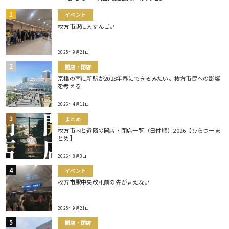
イベント
枚方市駅に人すんごい
2025年9月21日
開店・閉店
京橋の南に新駅が2028年春にできるみたい。枚方市民への影響
を考える
2026年4月11日
まとめ
枚方市内と近隣の開店・閉店一覧（日付順）2026【ひらつーま
とめ】
2026年8月3日
イベント
枚方市駅中央改札前の先が見えない
2025年9月21日
開店・閉店