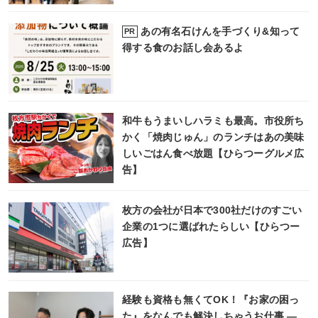
あの有名石けんを手づくり&知って
PR
得する食のお話し会あるよ
和牛もうまいしハラミも最高。市役所ち
かく「焼肉じゅん」のランチはあの美味
しいごはん食べ放題【ひらつーグルメ広
告】
枚方の会社が日本で300社だけのすごい
企業の1つに選ばれたらしい【ひらつー
広告】
経験も資格も無くてOK！『お家の困っ
た』をなんでも解決しちゃうお仕事 ―