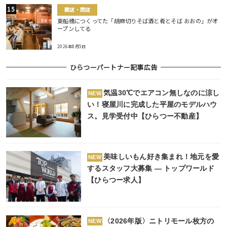
開店・閉店
東船橋につくってた「胡麻切りそば酒と肴とそば おおの」がオ
ープンしてる
2026年8月5日
ひらつーパートナー記事広告
気温30℃でエアコン無しなのに涼し
NEW
い！寝屋川に完成した平屋のモデルハウ
ス。見学受付中【ひらつー不動産】
美味しいもん好き集まれ！地元を愛
NEW
するスタッフ大募集 ― トップワールド
【ひらつー求人】
〈2026年版〉ニトリモール枚方の
NEW