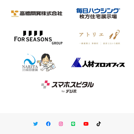
Twitter
Facebook
Instagram
LINE
You Tube
TikTok