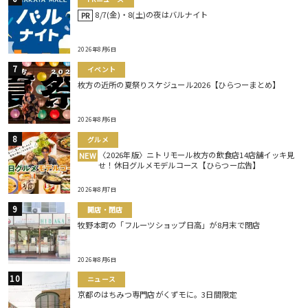
8/7(金)・8(土)の夜はバルナイト
PR
2026年8月6日
イベント
枚方の近所の夏祭りスケジュール2026【ひらつーまとめ】
2026年8月6日
グルメ
〈2026年版〉ニトリモール枚方の飲食店14店舗イッキ見
NEW
せ！休日グルメモデルコース【ひらつー広告】
2026年8月7日
開店・閉店
牧野本町の「フルーツショップ日高」が8月末で閉店
2026年8月6日
ニュース
京都のはちみつ専門店がくずモに。3日間限定