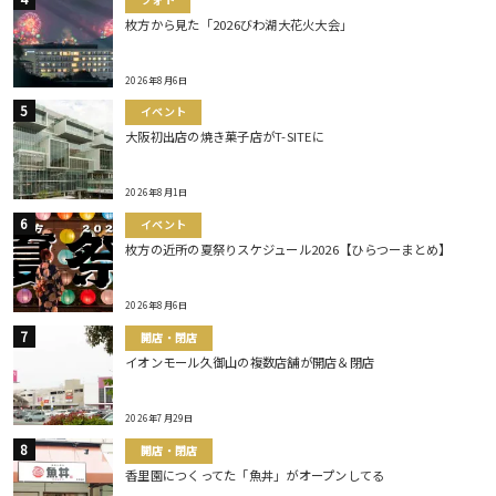
枚方から見た「2026びわ湖大花火大会」
2026年8月6日
イベント
大阪初出店の焼き菓子店がT-SITEに
2026年8月1日
イベント
枚方の近所の夏祭りスケジュール2026【ひらつーまとめ】
2026年8月6日
開店・閉店
イオンモール久御山の複数店舗が開店＆閉店
2026年7月29日
開店・閉店
香里園につくってた「魚丼」がオープンしてる