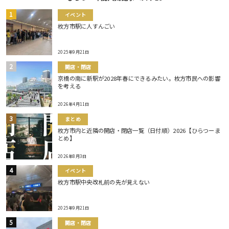
イベント
枚方市駅に人すんごい
2025年9月21日
開店・閉店
京橋の南に新駅が2028年春にできるみたい。枚方市民への影響
を考える
2026年4月11日
まとめ
枚方市内と近隣の開店・閉店一覧（日付順）2026【ひらつーま
とめ】
2026年8月3日
イベント
枚方市駅中央改札前の先が見えない
2025年9月21日
開店・閉店