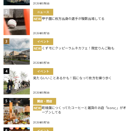
2026年8月6日
ニュース
甲子園に枚方出身の選手が複数出場してる
NEW
2026年8月7日
イベント
くずモにクッピーラムネカフェ！限定りんご飴も
NEW
2026年8月7日
イベント
見たらいいことあるかも！狐になって枚方を練り歩く
2026年8月6日
開店・閉店
町楠葉につくってたコーヒーと雑貨のお店「koru;」がオ
NEW
ープンしてる
2026年8月7日
イベント