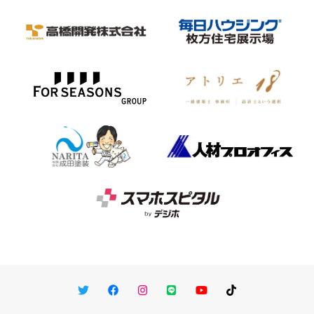
Twitter
Facebook
Instagram
LINE
You Tube
TikTok