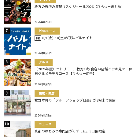
枚方の近所の夏祭りスケジュール2026【ひらつーまとめ】
2026年8月6日
PRニュース
8/7(金)・8(土)の夜はバルナイト
PR
2026年8月6日
グルメ
〈2026年版〉ニトリモール枚方の飲食店14店舗イッキ見せ！休
日グルメモデルコース【ひらつー広告】
2026年8月7日
開店・閉店
牧野本町の「フルーツショップ日高」が8月末で閉店
2026年8月6日
ニュース
京都のはちみつ専門店がくずモに。3日間限定