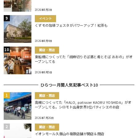
2026年8月3日
イベント
くずモの珈琲フェスタがパワーアップ！紅茶も
2026年8月4日
開店・閉店
東船橋につくってた「胡麻切りそば酒と肴とそば おおの」がオ
ープンしてる
2026年8月5日
ひらつー月間人気記事ベスト10
開店・閉店
高槻につくってた「HALO, patissier KAORU YOSHIDA」がオ
ープンしてる。シロモト出身世界3位パティシエのお店
2026年7月26日
開店・閉店
イオンモール久御山の複数店舗が開店＆閉店