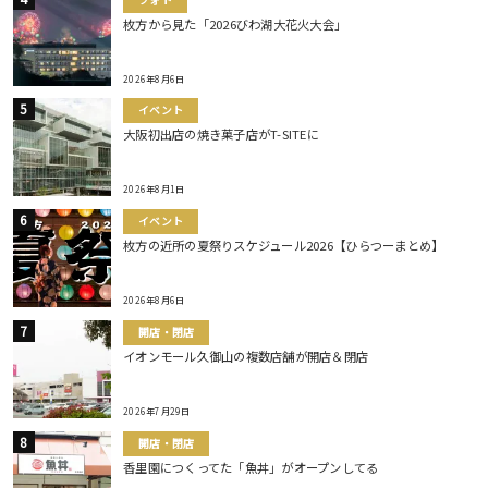
枚方から見た「2026びわ湖大花火大会」
2026年8月6日
イベント
大阪初出店の焼き菓子店がT-SITEに
2026年8月1日
イベント
枚方の近所の夏祭りスケジュール2026【ひらつーまとめ】
2026年8月6日
開店・閉店
イオンモール久御山の複数店舗が開店＆閉店
2026年7月29日
開店・閉店
香里園につくってた「魚丼」がオープンしてる