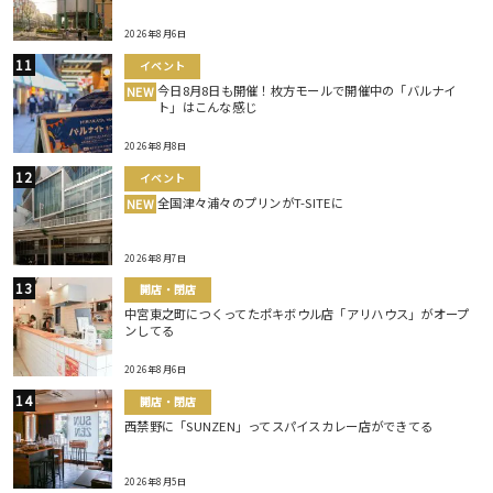
2026年8月6日
イベント
今日8月8日も開催！枚方モールで開催中の「バルナイ
NEW
ト」はこんな感じ
2026年8月8日
イベント
全国津々浦々のプリンがT-SITEに
NEW
2026年8月7日
開店・閉店
中宮東之町につくってたポキボウル店「アリハウス」がオープ
ンしてる
2026年8月6日
開店・閉店
西禁野に「SUNZEN」ってスパイスカレー店ができてる
2026年8月5日