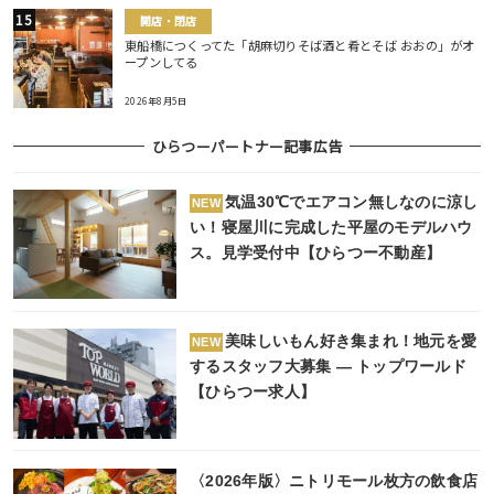
開店・閉店
東船橋につくってた「胡麻切りそば酒と肴とそば おおの」がオ
ープンしてる
2026年8月5日
ひらつーパートナー記事広告
気温30℃でエアコン無しなのに涼し
NEW
い！寝屋川に完成した平屋のモデルハウ
ス。見学受付中【ひらつー不動産】
美味しいもん好き集まれ！地元を愛
NEW
するスタッフ大募集 ― トップワールド
【ひらつー求人】
〈2026年版〉ニトリモール枚方の飲食店