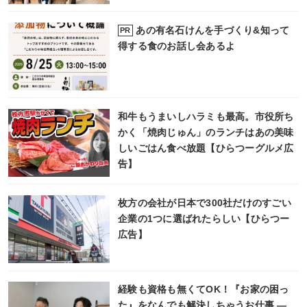
あの有名石けんを手づくり&知って
PR
得する食のお話し会あるよ
和牛もうまいしハラミも最高。市役所ち
かく「焼肉じゅん」のランチはあの美味
しいごはん食べ放題【ひらつーグルメ広
告】
枚方の会社が日本で300社だけのすごい
企業の1つに選ばれたらしい【ひらつー
広告】
経験も資格も無くてOK！『お家の困っ
た』をなんでも解決しちゃうお仕事 ―