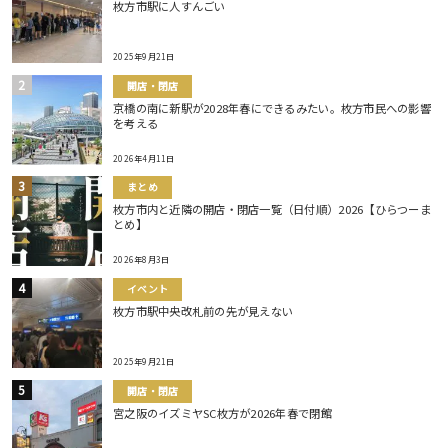
枚方市駅に人すんごい
2025年9月21日
開店・閉店
京橋の南に新駅が2028年春にできるみたい。枚方市民への影響
を考える
2026年4月11日
まとめ
枚方市内と近隣の開店・閉店一覧（日付順）2026【ひらつーま
とめ】
2026年8月3日
イベント
枚方市駅中央改札前の先が見えない
2025年9月21日
開店・閉店
宮之阪のイズミヤSC枚方が2026年春で閉館