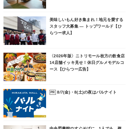
美味しいもん好き集まれ！地元を愛する
スタッフ大募集 ― トップワールド【ひ
らつー求人】
〈2026年版〉ニトリモール枚方の飲食店
14店舗イッキ見せ！休日グルメモデルコ
ース【ひらつー広告】
8/7(金)・8(土)の夜はバルナイト
PR
中央図書館のすぐそばに、1人でも、複