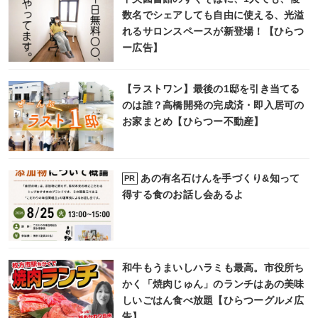
数名でシェアしても自由に使える、光溢
れるサロンスペースが新登場！【ひらつ
ー広告】
【ラストワン】最後の1邸を引き当てる
のは誰？高橋開発の完成済・即入居可の
お家まとめ【ひらつー不動産】
あの有名石けんを手づくり&知って
PR
得する食のお話し会あるよ
和牛もうまいしハラミも最高。市役所ち
かく「焼肉じゅん」のランチはあの美味
しいごはん食べ放題【ひらつーグルメ広
告】