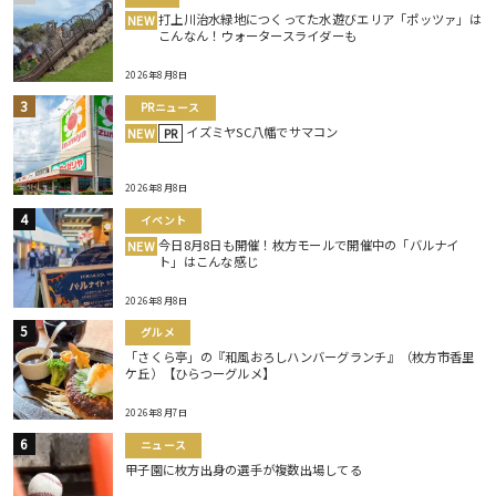
打上川治水緑地につくってた水遊びエリア「ポッツァ」は
NEW
こんなん！ウォータースライダーも
2026年8月8日
PRニュース
イズミヤSC八幡でサマコン
NEW
PR
2026年8月8日
イベント
今日8月8日も開催！枚方モールで開催中の「バルナイ
NEW
ト」はこんな感じ
2026年8月8日
グルメ
「さくら亭」の『和風おろしハンバーグランチ』（枚方市香里
ケ丘）【ひらつーグルメ】
2026年8月7日
ニュース
甲子園に枚方出身の選手が複数出場してる