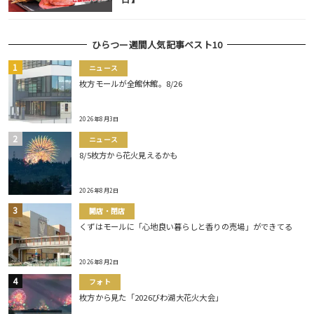
ひらつー週間人気記事ベスト10
ニュース
枚方モールが全館休館。8/26
2026年8月3日
ニュース
8/5枚方から花火見えるかも
2026年8月2日
開店・閉店
くずはモールに「心地良い暮らしと香りの売場」ができてる
2026年8月2日
フォト
枚方から見た「2026びわ湖大花火大会」