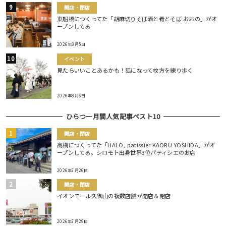
開店・閉店
東船橋につくってた「胡麻切りそば酒と肴とそば おおの」がオ
ープンしてる
2026年8月5日
イベント
見たらいいことあるかも！狐になって枚方を練り歩く
2026年8月6日
ひらつー月間人気記事ベスト10
開店・閉店
高槻につくってた「HALO, patissier KAORU YOSHIDA」がオ
ープンしてる。シロモト出身世界3位パティシエのお店
2026年7月26日
開店・閉店
イオンモール久御山の複数店舗が開店＆閉店
2026年7月29日