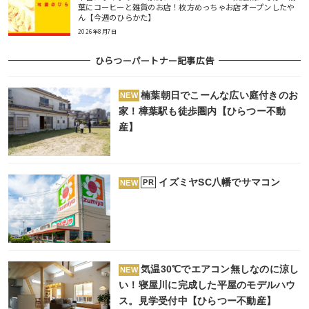
葉にコーヒーと雑貨のお店！枚方めっちゃお店オープンしたや
ん【今週のひらかた】
2026年8月7日
ひらつーパートナー記事広告
楠葉朝日でこーんな広い庭付きのお
NEW
家！樟葉駅も徒歩圏内【ひらつー不動
産】
イズミヤSC八幡でサマコン
PR
NEW
気温30℃でエアコン無しなのに涼し
NEW
い！寝屋川に完成した平屋のモデルハウ
ス。見学受付中【ひらつー不動産】