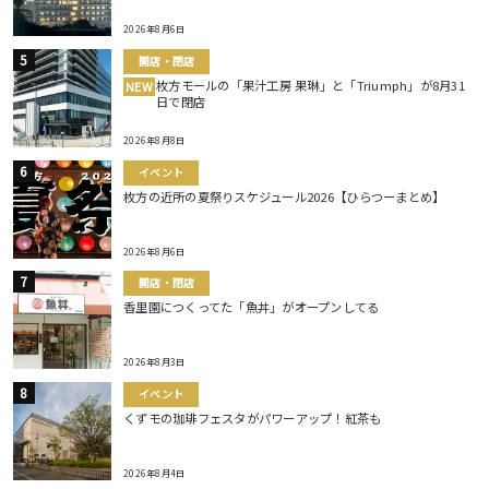
2026年8月6日
開店・閉店
枚方モールの「果汁工房 果琳」と「Triumph」が8月31
NEW
日で閉店
2026年8月8日
イベント
枚方の近所の夏祭りスケジュール2026【ひらつーまとめ】
2026年8月6日
開店・閉店
香里園につくってた「魚丼」がオープンしてる
2026年8月3日
イベント
くずモの珈琲フェスタがパワーアップ！紅茶も
2026年8月4日