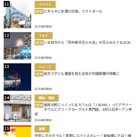
イベント
ビオルネに水遊び広場。スライダーも
NEW
2026年8月8日
フォト
いま枚方から「茨木辯天花火大会」の花火みえてる2026
NEW
2026年8月8日
ニュース
枚方で子ども食堂を営む女性が中国新聞の特集に
NEW
2026年8月8日
開店・閉店
長尾元町につくってるカフェは「J BOWL」ってアサイー
NEW
ボウルとグリークヨーグルト専門店。8月15日オープン予
定
2026年8月8日
話題
中宮にポキボウル！禁野にスパイスカレー！東船橋にそば！楠