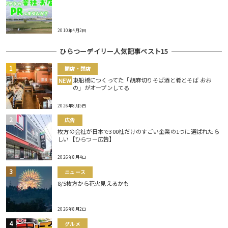
2010年4月2日
ひらつーデイリー人気記事ベスト15
開店・閉店
東船橋につくってた「胡麻切りそば酒と肴とそば おお
NEW
の」がオープンしてる
2026年8月5日
広告
枚方の会社が日本で300社だけのすごい企業の1つに選ばれたら
しい【ひらつー広告】
2026年8月4日
ニュース
8/5枚方から花火見えるかも
2026年8月2日
グルメ