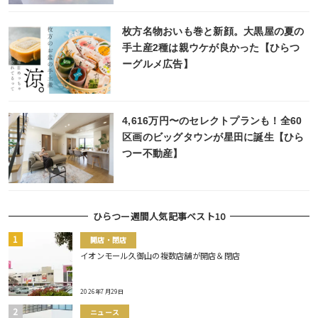
枚方名物おいも巻と新顔。大黒屋の夏の
手土産2種は親ウケが良かった【ひらつ
ーグルメ広告】
4,616万円〜のセレクトプランも！全60
区画のビッグタウンが星田に誕生【ひら
つー不動産】
ひらつー週間人気記事ベスト10
開店・閉店
イオンモール久御山の複数店舗が開店＆閉店
2026年7月29日
ニュース