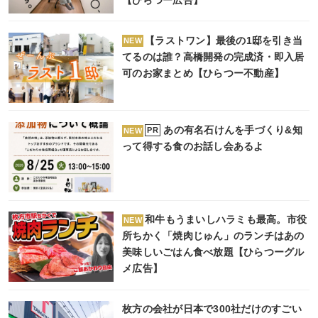
【ラストワン】最後の1邸を引き当
NEW
てるのは誰？高橋開発の完成済・即入居
可のお家まとめ【ひらつー不動産】
あの有名石けんを手づくり&知
PR
NEW
って得する食のお話し会あるよ
和牛もうまいしハラミも最高。市役
NEW
所ちかく「焼肉じゅん」のランチはあの
美味しいごはん食べ放題【ひらつーグル
メ広告】
枚方の会社が日本で300社だけのすごい