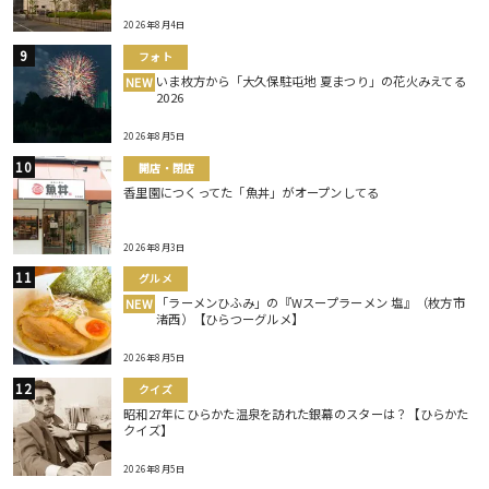
2026年8月4日
フォト
いま枚方から「大久保駐屯地 夏まつり」の花火みえてる
NEW
2026
2026年8月5日
開店・閉店
香里園につくってた「魚丼」がオープンしてる
2026年8月3日
グルメ
「ラーメンひふみ」の『Wスープラーメン 塩』（枚方市
NEW
渚西）【ひらつーグルメ】
2026年8月5日
クイズ
昭和27年にひらかた温泉を訪れた銀幕のスターは？【ひらかた
クイズ】
2026年8月5日