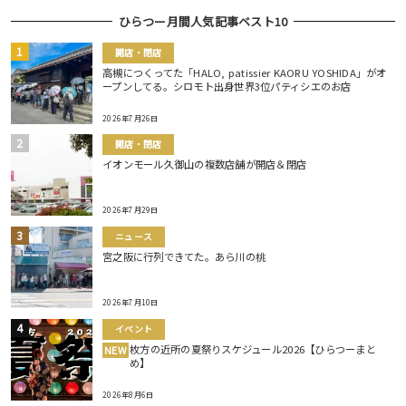
ひらつー月間人気記事ベスト10
開店・閉店
高槻につくってた「HALO, patissier KAORU YOSHIDA」がオ
ープンしてる。シロモト出身世界3位パティシエのお店
2026年7月26日
開店・閉店
イオンモール久御山の複数店舗が開店＆閉店
2026年7月29日
ニュース
宮之阪に行列できてた。あら川の桃
2026年7月10日
イベント
枚方の近所の夏祭りスケジュール2026【ひらつーまと
NEW
め】
2026年8月6日