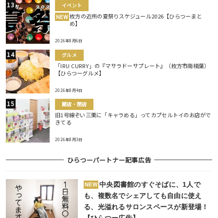
イベント
枚方の近所の夏祭りスケジュール2026【ひらつーまと
NEW
め】
2026年8月6日
グルメ
「IRU CURRY」の『マサラドーサプレート』（枚方市南楠葉）
【ひらつーグルメ】
2026年8月4日
開店・閉店
旧1号線ぞい三栗に「キャラめる」ってカプセルトイのお店がで
きてる
2026年8月3日
ひらつーパートナー記事広告
中央図書館のすぐそばに、1人で
NEW
も、複数名でシェアしても自由に使え
る、光溢れるサロンスペースが新登場！
【ひらつー広告】