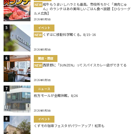
和牛もうまいしハラミも最高。市役所ちかく「焼肉じゅ
NEW
ん」のランチはあの美味しいごはん食べ放題【ひらつーグ
ルメ広告】
2026年8月5日
イベント
くずはに移動科学館くる。8/15･16
NEW
2026年8月5日
開店・閉店
西禁野に「SUNZEN」ってスパイスカレー店ができてる
NEW
2026年8月5日
ニュース
枚方モールが全館休館。8/26
2026年8月3日
イベント
くずモの珈琲フェスタがパワーアップ！紅茶も