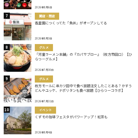
2026年8月6日
開店・閉店
香里園につくってた「魚丼」がオープンしてる
2026年8月3日
グルメ
「河童ラーメン本舗」の『カパサブロー』（枚方市田口）【ひ
らつーグルメ】
2026年7月30日
グルメ
枚方モールに串カツ田中で食べ放題注文したことある？かすう
どんやユッケ、ナポリタンも食べ放題【ひらつーコラボ】
2026年7月31日
イベント
くずモの珈琲フェスタがパワーアップ！紅茶も
2026年8月4日