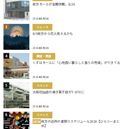
枚方モールが全館休館。8/26
2026年8月3日
ニュース
8/5枚方から花火見えるかも
2026年8月2日
開店・閉店
くずはモールに「心地良い暮らしと香りの売場」ができてる
2026年8月2日
イベント
大阪初出店の焼き菓子店がT-SITEに
2026年8月1日
イベント
枚方の近所の夏祭りスケジュール2026【ひらつーまと
NEW
め】