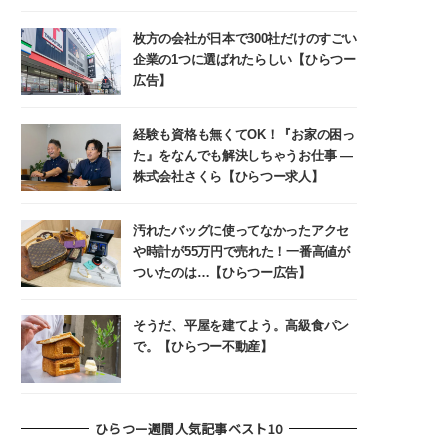
枚方の会社が日本で300社だけのすごい
企業の1つに選ばれたらしい【ひらつー
広告】
経験も資格も無くてOK！『お家の困っ
た』をなんでも解決しちゃうお仕事 ―
株式会社さくら【ひらつー求人】
汚れたバッグに使ってなかったアクセ
や時計が55万円で売れた！一番高値が
ついたのは…【ひらつー広告】
そうだ、平屋を建てよう。高級食パン
で。【ひらつー不動産】
ひらつー週間人気記事ベスト10