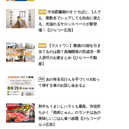
中央図書館のすぐそばに、1人で
NEW
も、複数名でシェアしても自由に使え
る、光溢れるサロンスペースが新登
場！【ひらつー広告】
【ラストワン】最後の1邸を引き
NEW
当てるのは誰？高橋開発の完成済・即
入居可のお家まとめ【ひらつー不動
産】
あの有名石けんを手づくり&知っ
PR
て得する食のお話し会あるよ
和牛もうまいしハラミも最高。市役所
ちかく「焼肉じゅん」のランチはあの
美味しいごはん食べ放題【ひらつーグ
ルメ広告】