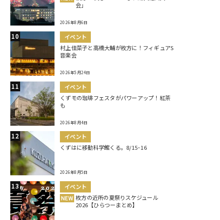
会」
2026年8月6日
イベント
村上佳菜子と高橋大輔が枚方に！フィギュアS
音楽会
2026年5月24日
イベント
くずモの珈琲フェスタがパワーアップ！紅茶
も
2026年8月4日
イベント
くずはに移動科学館くる。8/15･16
2026年8月5日
イベント
枚方の近所の夏祭りスケジュール
NEW
2026【ひらつーまとめ】