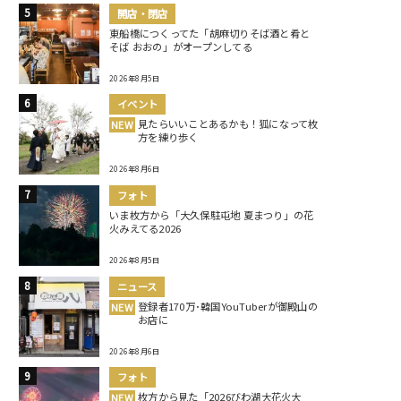
開店・閉店
東船橋につくってた「胡麻切りそば酒と肴と
そば おおの」がオープンしてる
2026年8月5日
イベント
見たらいいことあるかも！狐になって枚
NEW
方を練り歩く
2026年8月6日
フォト
いま枚方から「大久保駐屯地 夏まつり」の花
火みえてる2026
2026年8月5日
ニュース
登録者170万･韓国YouTuberが御殿山の
NEW
お店に
2026年8月6日
フォト
枚方から見た「2026びわ湖大花火大
NEW