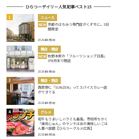
ひらつーデイリー人気記事ベスト15
ニュース
京都のはちみつ専門店がくずモに。3日
NEW
間限定
2026年8月6日
開店・閉店
牧野本町の「フルーツショップ日高」
NEW
が8月末で閉店
2026年8月6日
開店・閉店
西禁野に「SUNZEN」ってスパイスカレー店
ができてる
2026年8月5日
グルメ
和牛もうまいしハラミも最高。市役所ちかく
「焼肉じゅん」のランチはあの美味しいごは
ん食べ放題【ひらつーグルメ広告】
2026年8月5日