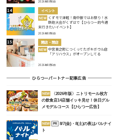
2026年8月6日
イベント
くずモで津軽！南中振ではお祭り！水
NEW
鉄砲大会がくずはで【ひらつー的今週
末行きたいイベント】
2026年8月6日
開店・閉店
中宮東之町につくってたポキボウル店
NEW
「アリハウス」がオープンしてる
2026年8月6日
ひらつーパートナー記事広告
〈2026年版〉ニトリモール枚方
NEW
の飲食店14店舗イッキ見せ！休日グル
メモデルコース【ひらつー広告】
8/7(金)・8(土)の夜はバルナイ
NEW
PR
ト