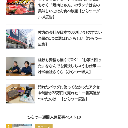
ちかく「焼肉じゅん」のランチはあの
美味しいごはん食べ放題【ひらつーグ
ルメ広告】
枚方の会社が日本で300社だけのすごい
企業の1つに選ばれたらしい【ひらつー
広告】
経験も資格も無くてOK！『お家の困っ
た』をなんでも解決しちゃうお仕事 ―
株式会社さくら【ひらつー求人】
汚れたバッグに使ってなかったアクセ
や時計が55万円で売れた！一番高値が
ついたのは…【ひらつー広告】
ひらつー週間人気記事ベスト10
ニュース