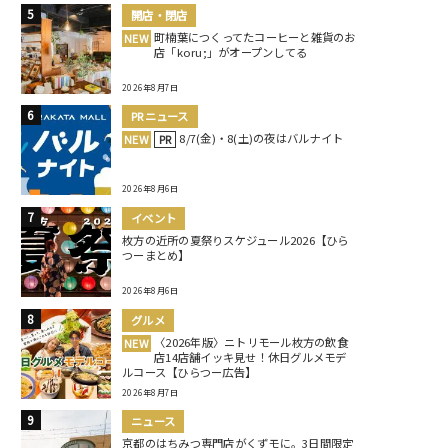
開店・閉店
町楠葉につくってたコーヒーと雑貨のお
NEW
店「koru;」がオープンしてる
2026年8月7日
PRニュース
8/7(金)・8(土)の夜はバルナイト
NEW
PR
2026年8月6日
イベント
枚方の近所の夏祭りスケジュール2026【ひら
つーまとめ】
2026年8月6日
グルメ
〈2026年版〉ニトリモール枚方の飲食
NEW
店14店舗イッキ見せ！休日グルメモデ
ルコース【ひらつー広告】
2026年8月7日
ニュース
京都のはちみつ専門店がくずモに。3日間限定