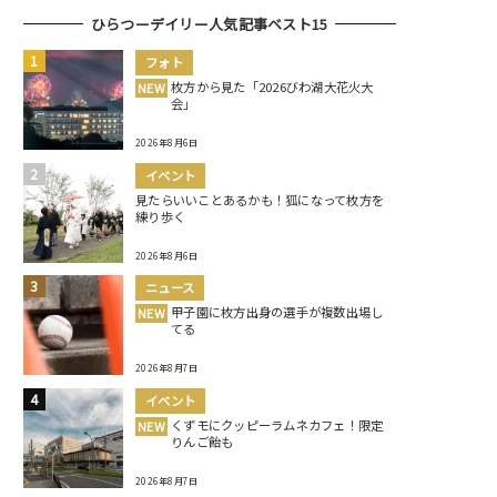
ひらつーデイリー人気記事ベスト15
フォト
枚方から見た「2026びわ湖大花火大
NEW
会」
2026年8月6日
イベント
見たらいいことあるかも！狐になって枚方を
練り歩く
2026年8月6日
ニュース
甲子園に枚方出身の選手が複数出場し
NEW
てる
2026年8月7日
イベント
くずモにクッピーラムネカフェ！限定
NEW
りんご飴も
2026年8月7日