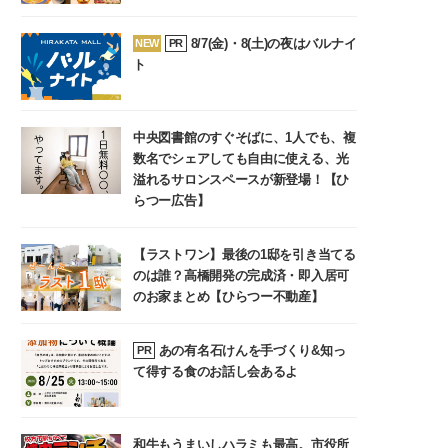
8/7(金)・8(土)の夜はバルナイ
NEW
PR
ト
中央図書館のすぐそばに、1人でも、複
数名でシェアしても自由に使える、光
溢れるサロンスペースが新登場！【ひ
らつー広告】
【ラストワン】最後の1邸を引き当てる
のは誰？高橋開発の完成済・即入居可
のお家まとめ【ひらつー不動産】
あの有名石けんを手づくり&知っ
PR
て得する食のお話し会あるよ
和牛もうまいしハラミも最高。市役所