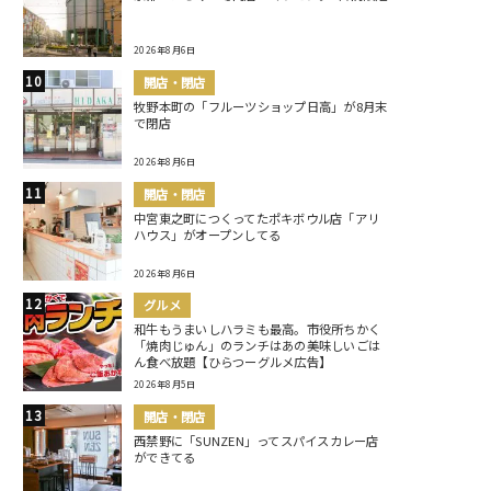
2026年8月6日
開店・閉店
牧野本町の「フルーツショップ日高」が8月末
で閉店
2026年8月6日
開店・閉店
中宮東之町につくってたポキボウル店「アリ
ハウス」がオープンしてる
2026年8月6日
グルメ
和牛もうまいしハラミも最高。市役所ちかく
「焼肉じゅん」のランチはあの美味しいごは
ん食べ放題【ひらつーグルメ広告】
2026年8月5日
開店・閉店
西禁野に「SUNZEN」ってスパイスカレー店
ができてる