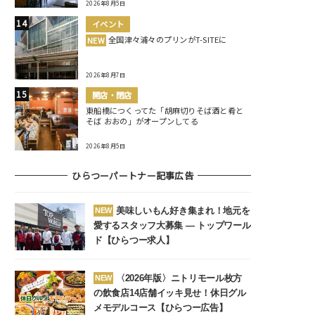
2026年8月5日
イベント
全国津々浦々のプリンがT-SITEに
NEW
2026年8月7日
開店・閉店
東船橋につくってた「胡麻切りそば酒と肴と
そば おおの」がオープンしてる
2026年8月5日
ひらつーパートナー記事広告
美味しいもん好き集まれ！地元を
NEW
愛するスタッフ大募集 ― トップワール
ド【ひらつー求人】
〈2026年版〉ニトリモール枚方
NEW
の飲食店14店舗イッキ見せ！休日グル
メモデルコース【ひらつー広告】