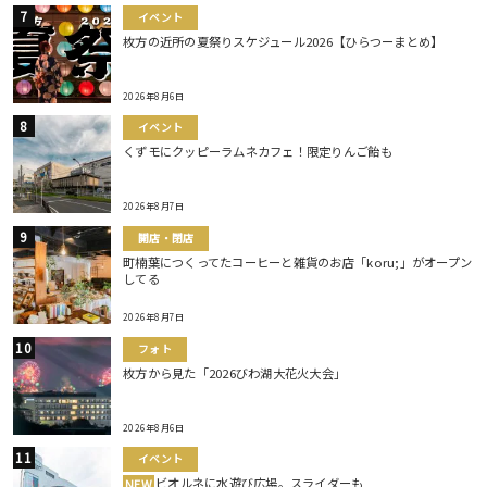
イベント
枚方の近所の夏祭りスケジュール2026【ひらつーまとめ】
2026年8月6日
イベント
くずモにクッピーラムネカフェ！限定りんご飴も
2026年8月7日
開店・閉店
町楠葉につくってたコーヒーと雑貨のお店「koru;」がオープン
してる
2026年8月7日
フォト
枚方から見た「2026びわ湖大花火大会」
2026年8月6日
イベント
ビオルネに水遊び広場。スライダーも
NEW