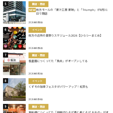
開店・閉店
枚方モールの「果汁工房 果琳」と「Triumph」が8月31
NEW
日で閉店
2026年8月8日
イベント
枚方の近所の夏祭りスケジュール2026【ひらつーまとめ】
2026年8月6日
開店・閉店
香里園につくってた「魚丼」がオープンしてる
2026年8月3日
イベント
くずモの珈琲フェスタがパワーアップ！紅茶も
2026年8月4日
開店・閉店
東船橋につくってた「胡麻切りそば酒と肴とそば おおの」がオ