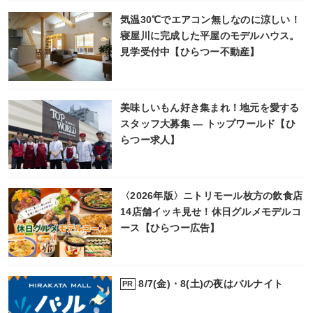
気温30℃でエアコン無しなのに涼しい！
寝屋川に完成した平屋のモデルハウス。
見学受付中【ひらつー不動産】
美味しいもん好き集まれ！地元を愛する
スタッフ大募集 ― トップワールド【ひ
らつー求人】
〈2026年版〉ニトリモール枚方の飲食店
14店舗イッキ見せ！休日グルメモデルコ
ース【ひらつー広告】
8/7(金)・8(土)の夜はバルナイト
PR