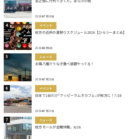
宮之阪に行列できてた。あら川の桃
2026年7月10日
イベント
枚方の近所の夏祭りスケジュール2026【ひらつーまとめ】
2026年8月6日
ニュース
お隣八幡でうなぎ食べ放題やってる！
2026年7月23日
イベント
日本で1台だけ｢クッピーラムネカフェ｣が枚方に！7/18
2026年7月17日
ニュース
枚方モールが全館休館。8/26