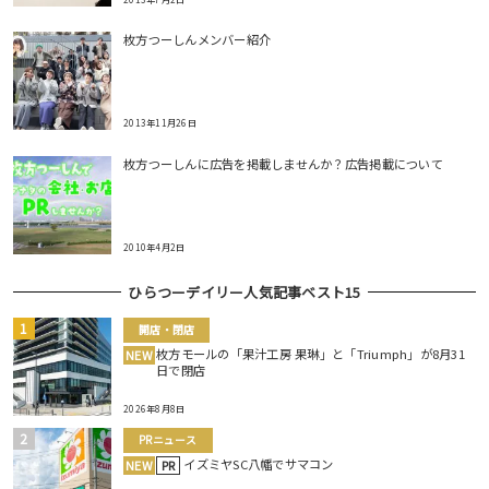
枚方つーしんメンバー紹介
2013年11月26日
枚方つーしんに広告を掲載しませんか？広告掲載について
2010年4月2日
ひらつーデイリー人気記事ベスト15
開店・閉店
枚方モールの「果汁工房 果琳」と「Triumph」が8月31
NEW
日で閉店
2026年8月8日
PRニュース
イズミヤSC八幡でサマコン
NEW
PR