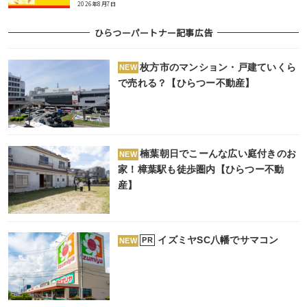
2026年8月7日
ひらつーパートナー記事広告
枚方市のマンション・戸建ていくら
NEW
で売れる？【ひらつー不動産】
楠葉朝日でこーんな広い庭付きのお
NEW
家！樟葉駅も徒歩圏内【ひらつー不動
産】
イズミヤSC八幡でサマコン
PR
NEW