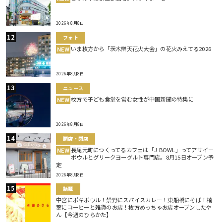
2026年8月8日
フォト
いま枚方から「茨木辯天花火大会」の花火みえてる2026
NEW
2026年8月8日
ニュース
枚方で子ども食堂を営む女性が中国新聞の特集に
NEW
2026年8月8日
開店・閉店
長尾元町につくってるカフェは「J BOWL」ってアサイー
NEW
ボウルとグリークヨーグルト専門店。8月15日オープン予
定
2026年8月8日
話題
中宮にポキボウル！禁野にスパイスカレー！東船橋にそば！楠
葉にコーヒーと雑貨のお店！枚方めっちゃお店オープンしたや
ん【今週のひらかた】