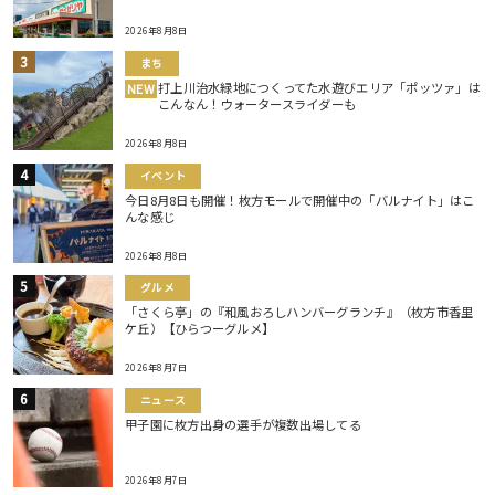
2026年8月8日
まち
打上川治水緑地につくってた水遊びエリア「ポッツァ」は
NEW
こんなん！ウォータースライダーも
2026年8月8日
イベント
今日8月8日も開催！枚方モールで開催中の「バルナイト」はこ
んな感じ
2026年8月8日
グルメ
「さくら亭」の『和風おろしハンバーグランチ』（枚方市香里
ケ丘）【ひらつーグルメ】
2026年8月7日
ニュース
甲子園に枚方出身の選手が複数出場してる
2026年8月7日