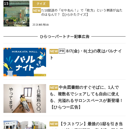
クイズ
7/18放送の「せやねん！」で「枚方」という単語が出た
NEW
のはなんで？【ひらかたクイズ】
2026年8月6日
ひらつーパートナー記事広告
8/7(金)・8(土)の夜はバルナイ
PR
NEW
ト
中央図書館のすぐそばに、1人で
NEW
も、複数名でシェアしても自由に使え
る、光溢れるサロンスペースが新登場！
【ひらつー広告】
【ラストワン】最後の1邸を引き当
NEW