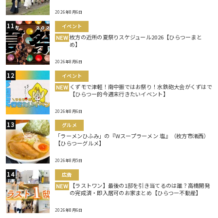
2026年8月6日
イベント
枚方の近所の夏祭りスケジュール2026【ひらつーまと
NEW
め】
2026年8月6日
イベント
くずモで津軽！南中振ではお祭り！水鉄砲大会がくずはで
NEW
【ひらつー的今週末行きたいイベント】
2026年8月6日
グルメ
「ラーメンひふみ」の『Wスープラーメン 塩』（枚方市渚西）
【ひらつーグルメ】
2026年8月5日
広告
【ラストワン】最後の1邸を引き当てるのは誰？高橋開発
NEW
の完成済・即入居可のお家まとめ【ひらつー不動産】
2026年8月6日