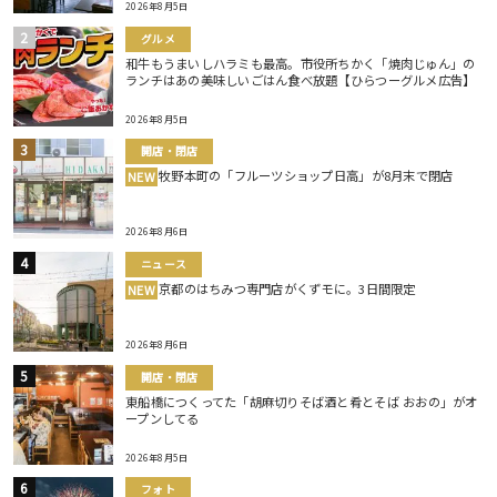
2026年8月5日
グルメ
和牛もうまいしハラミも最高。市役所ちかく「焼肉じゅん」の
ランチはあの美味しいごはん食べ放題【ひらつーグルメ広告】
2026年8月5日
開店・閉店
牧野本町の「フルーツショップ日高」が8月末で閉店
NEW
2026年8月6日
ニュース
京都のはちみつ専門店がくずモに。3日間限定
NEW
2026年8月6日
開店・閉店
東船橋につくってた「胡麻切りそば酒と肴とそば おおの」がオ
ープンしてる
2026年8月5日
フォト