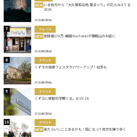
いま枚方から「大久保駐屯地 夏まつり」の花火みえてる
NEW
2026
2026年8月5日
ニュース
登録者170万･韓国YouTuberが御殿山のお店に
NEW
2026年8月6日
イベント
くずモの珈琲フェスタがパワーアップ！紅茶も
2026年8月4日
イベント
くずはに移動科学館くる。8/15･16
2026年8月5日
イベント
見たらいいことあるかも！狐になって枚方を練り歩く
NEW