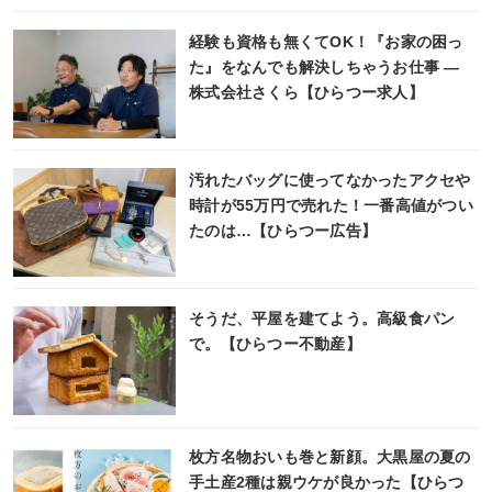
経験も資格も無くてOK！『お家の困っ
た』をなんでも解決しちゃうお仕事 ―
株式会社さくら【ひらつー求人】
汚れたバッグに使ってなかったアクセや
時計が55万円で売れた！一番高値がつい
たのは…【ひらつー広告】
そうだ、平屋を建てよう。高級食パン
で。【ひらつー不動産】
枚方名物おいも巻と新顔。大黒屋の夏の
手土産2種は親ウケが良かった【ひらつ