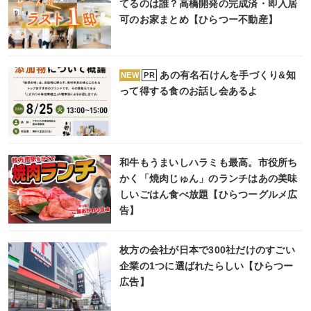
てるのは誰？高橋開発の完成済・即入居
可のお家まとめ【ひらつー不動産】
あの有名石けんを手づくり&知
PR
NEW
って得する食のお話し会あるよ
和牛もうまいしハラミも最高。市役所ち
かく「焼肉じゅん」のランチはあの美味
しいごはん食べ放題【ひらつーグルメ広
告】
枚方の会社が日本で300社だけのすごい
企業の1つに選ばれたらしい【ひらつー
広告】