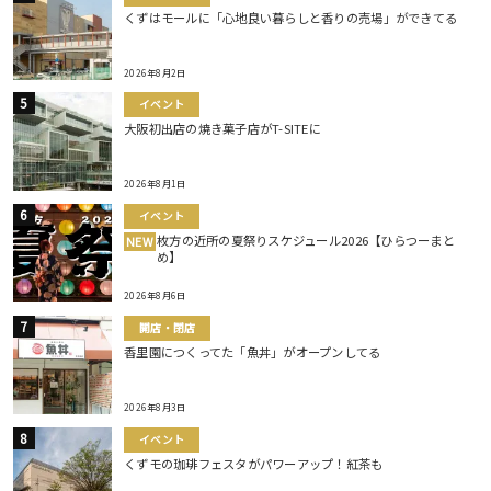
くずはモールに「心地良い暮らしと香りの売場」ができてる
2026年8月2日
イベント
大阪初出店の焼き菓子店がT-SITEに
2026年8月1日
イベント
枚方の近所の夏祭りスケジュール2026【ひらつーまと
NEW
め】
2026年8月6日
開店・閉店
香里園につくってた「魚丼」がオープンしてる
2026年8月3日
イベント
くずモの珈琲フェスタがパワーアップ！紅茶も