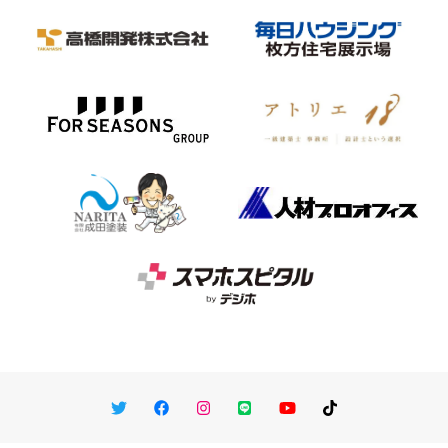
Twitter
Facebook
Instagram
LINE
You Tube
TikTok