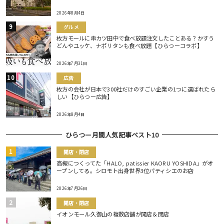
2026年8月4日
グルメ
枚方モールに串カツ田中で食べ放題注文したことある？かすう
どんやユッケ、ナポリタンも食べ放題【ひらつーコラボ】
2026年7月31日
広告
枚方の会社が日本で300社だけのすごい企業の1つに選ばれたら
しい【ひらつー広告】
2026年8月4日
ひらつー月間人気記事ベスト10
開店・閉店
高槻につくってた「HALO, patissier KAORU YOSHIDA」がオ
ープンしてる。シロモト出身世界3位パティシエのお店
2026年7月26日
開店・閉店
イオンモール久御山の複数店舗が開店＆閉店